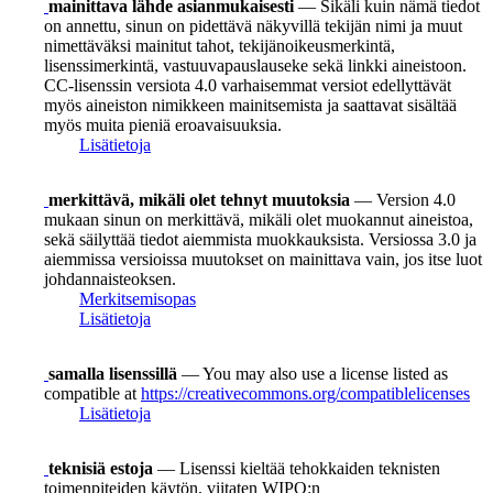
mainittava lähde asianmukaisesti
— Sikäli kuin nämä tiedot
on annettu, sinun on pidettävä näkyvillä tekijän nimi ja muut
nimettäväksi mainitut tahot, tekijänoikeusmerkintä,
lisenssimerkintä, vastuuvapauslauseke sekä linkki aineistoon.
CC-lisenssin versiota 4.0 varhaisemmat versiot edellyttävät
myös aineiston nimikkeen mainitsemista ja saattavat sisältää
myös muita pieniä eroavaisuuksia.
Lisätietoja
merkittävä, mikäli olet tehnyt muutoksia
— Version 4.0
mukaan sinun on merkittävä, mikäli olet muokannut aineistoa,
sekä säilyttää tiedot aiemmista muokkauksista. Versiossa 3.0 ja
aiemmissa versioissa muutokset on mainittava vain, jos itse luot
johdannaisteoksen.
Merkitsemisopas
Lisätietoja
samalla lisenssillä
— You may also use a license listed as
compatible at
https://creativecommons.org/compatiblelicenses
Lisätietoja
teknisiä estoja
— Lisenssi kieltää tehokkaiden teknisten
toimenpiteiden käytön, viitaten WIPO:n