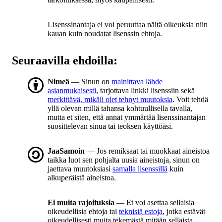
Lisenssinantaja ei voi peruuttaa näitä oikeuksia niin
kauan kuin noudatat lisenssin ehtoja.
Seuraavilla ehdoilla:
Nimeä
— Sinun on
mainittava lähde
asianmukaisesti
, tarjottava linkki lisenssiin sekä
merkittävä, mikäli olet tehnyt muutoksia
. Voit tehdä
yllä olevan millä tahansa kohtuullisella tavalla,
mutta et siten, että annat ymmärtää lisenssinantajan
suosittelevan sinua tai teoksen käyttöäsi.
JaaSamoin
— Jos remiksaat tai muokkaat aineistoa
taikka luot sen pohjalta uusia aineistoja, sinun on
jaettava muutoksiasi
samalla lisenssillä
kuin
alkuperäistä aineistoa.
Ei muita rajoituksia
— Et voi asettaa sellaisia
oikeudellisia ehtoja tai
teknisiä estoja
, jotka estävät
oikeudellisesti muita tekemästä mitään sellaista,