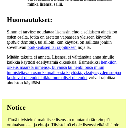
minkä lisenssi sallii.
Huomautukset:
Sinun ei tarvitse noudattaa lisenssin ehtoja sellaisten aineiston
osien osalta, jotka on asetettu vapaaseen yleiseen käyttöön
(
public domain
), tai silloin, kun käyttösi on sallittua jonkin
soveltuvan
poikkeuksen tai rajoituksen
nojalla.
Mitään takuita ei anneta. Lisenssi ei välttämättä anna sinulle
kaikkia käyttösi edellyttämiä oikeuksia. Esimerkiksi
henkilön
oikeus määrätä nimensä, kuvansa tai henkilönsä muun
tunnistettavan osan kaupallisesta käytöstä, yksityisyyden suojaa
koskevat oikeudet taikka moraaliset oikeudet
voivat rajoittaa
aineiston käyttöäsi.
Notice
Tämä tiivistelmä mainitsee lisenssin muutamia tärkeimpiä
ominaisuuksia ja ehtoja. Tiivistelmä ei ole lisenssi eikä sillä ole