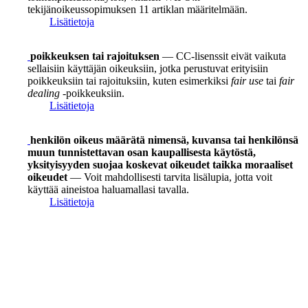
tekijänoikeussopimuksen 11 artiklan määritelmään.
Lisätietoja
poikkeuksen tai rajoituksen
— CC-lisenssit eivät vaikuta
sellaisiin käyttäjän oikeuksiin, jotka perustuvat erityisiin
poikkeuksiin tai rajoituksiin, kuten esimerkiksi
fair use
tai
fair
dealing
-poikkeuksiin.
Lisätietoja
henkilön oikeus määrätä nimensä, kuvansa tai henkilönsä
muun tunnistettavan osan kaupallisesta käytöstä,
yksityisyyden suojaa koskevat oikeudet taikka moraaliset
oikeudet
— Voit mahdollisesti tarvita lisälupia, jotta voit
käyttää aineistoa haluamallasi tavalla.
Lisätietoja