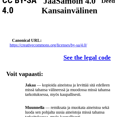
CC BY-SA
JaaSamoin 4.0
Deed
4.0
Kansainvälinen
Canonical URL
https://creativecommons.org/licenses/by-sa/4.0/
See the legal code
Voit vapaasti:
Jakaa
— kopioida aineistoa ja levittää sitä edelleen
missä tahansa välineessä ja muodossa missä tahansa
tarkoituksessa, myös kaupallisesti.
Muunnella
— remiksata ja muokata aineistoa sekä
luoda sen pohjalta uusia aineistoja missä tahansa
tarkoituksessa, myös kaupallisesti.