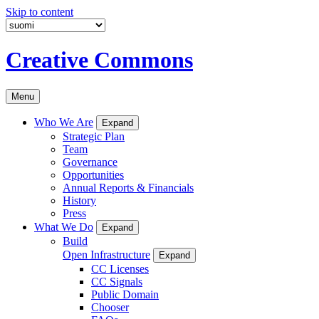
Skip to content
Creative Commons
Menu
Who We Are
Expand
Strategic Plan
Team
Governance
Opportunities
Annual Reports & Financials
History
Press
What We Do
Expand
Build
Open Infrastructure
Expand
CC Licenses
CC Signals
Public Domain
Chooser