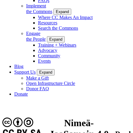
FAQs
Implement
the Commons
Expand
Where CC Makes An Impact
Resources
Search the Commons
Engage
the People
Expand
Training + Webinars
Advocacy
Community
Events
Blog
Support Us
Expand
Make a Gift
Open Infrastructure Circle
Donor FAQ
Donate
Nimeä-