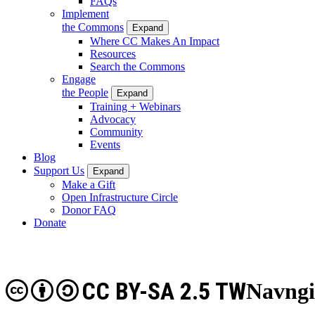
FAQs
Implement
the Commons
Expand
Where CC Makes An Impact
Resources
Search the Commons
Engage
the People
Expand
Training + Webinars
Advocacy
Community
Events
Blog
Support Us
Expand
Make a Gift
Open Infrastructure Circle
Donor FAQ
Donate
CC BY-SA 2.5 TW
Navngi