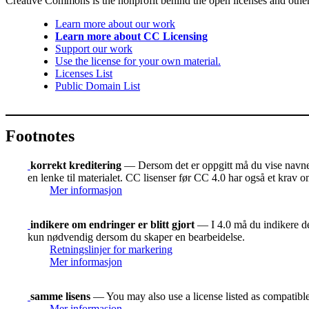
Creative Commons is the nonprofit behind the open licenses and other le
Learn more about our work
Learn more about CC Licensing
Support our work
Use the license for your own material.
Licenses List
Public Domain List
Footnotes
korrekt kreditering
— Dersom det er oppgitt må du vise navnet 
en lenke til materialet. CC lisenser før CC 4.0 har også et krav o
Mer informasjon
indikere om endringer er blitt gjort
— I 4.0 må du indikere der
kun nødvendig dersom du skaper en bearbeidelse.
Retningslinjer for markering
Mer informasjon
samme lisens
— You may also use a license listed as compatibl
Mer informasjon