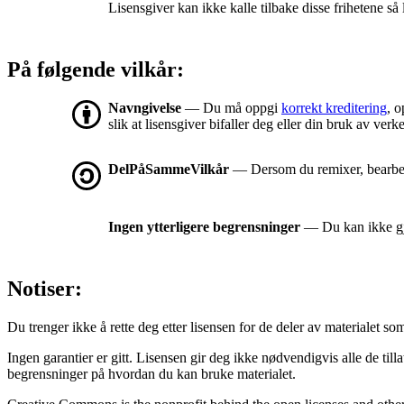
Lisensgiver kan ikke kalle tilbake disse frihetene så 
På følgende vilkår:
Navngivelse
— Du må oppgi
korrekt kreditering
, o
slik at lisensgiver bifaller deg eller din bruk av verke
DelPåSammeVilkår
— Dersom du remixer, bearbeid
Ingen ytterligere begrensninger
— Du kan ikke gjø
Notiser:
Du trenger ikke å rette deg etter lisensen for de deler av materialet som er
Ingen garantier er gitt. Lisensen gir deg ikke nødvendigvis alle de til
begrensninger på hvordan du kan bruke materialet.