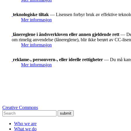
teknologiske tiltak
— Lisensen forbyr bruk av effektive teknolog
Mer informasjon
lånereglene i åndsverkloven eller annen gjeldende rett
— De r
om rimelig anvendelse (lånereglene), blir ikke berørt av CC-lise
Mer informasjon
reklame-, personvern-, eller ideelle rettigheter
— Du må kanskje
Mer informasjon
Creative Commons
submit
Who we are
What we do