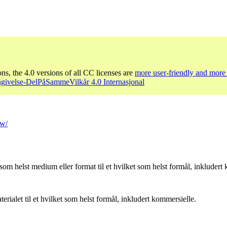
ons, the 4.0 versions of all CC licenses are
more user-friendly and more 
givelse-DelPåSammeVilkår 4.0 Internasjonal
tw/
som helst medium eller format til et hvilket som helst formål, inkludert
ialet til et hvilket som helst formål, inkludert kommersielle.