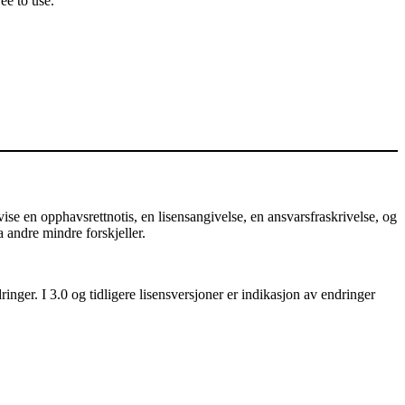
ee to use.
e en opphavsrettnotis, en lisensangivelse, en ansvarsfraskrivelse, og
a andre mindre forskjeller.
nger. I 3.0 og tidligere lisensversjoner er indikasjon av endringer