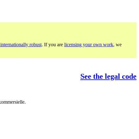
internationally robust
. If you are
licensing your own work
, we
See the legal code
 kommersielle.