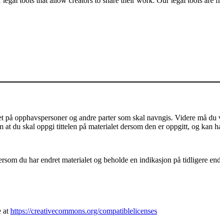
gal tools that allow creators to share their work. Our legal tools are fr
på opphavspersoner og andre parter som skal navngis. Videre må du vis
m at du skal oppgi tittelen på materialet dersom den er oppgitt, og kan h
som du har endret materialet og beholde en indikasjon på tidligere endri
e at
https://creativecommons.org/compatiblelicenses