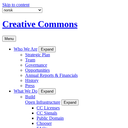
Skip to content
Creative Commons
Menu
Who We Are
Expand
Strategic Plan
Team
Governance
Opportunities
Annual Reports & Financials
History
Press
What We Do
Expand
Build
Open Infrastructure
Expand
CC Licenses
CC Signals
Public Domain
Chooser