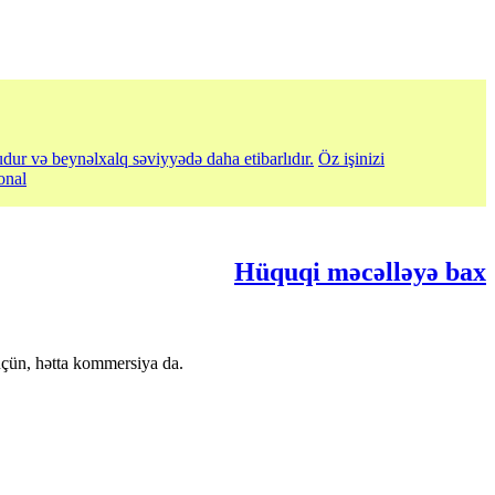
udur və beynəlxalq səviyyədə daha etibarlıdır.
Öz işinizi
onal
Hüquqi məcəlləyə bax
üçün, hətta kommersiya da.