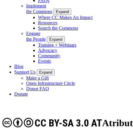
FAQs
Implement
the Commons
Expand
Where CC Makes An Impact
Resources
Search the Commons
Engage
the People
Expand
Training + Webinars
Advocacy
Community
Events
Blog
Support Us
Expand
Make a Gift
Open Infrastructure Circle
Donor FAQ
Donate
CC BY-SA 3.0 AT
Atribut