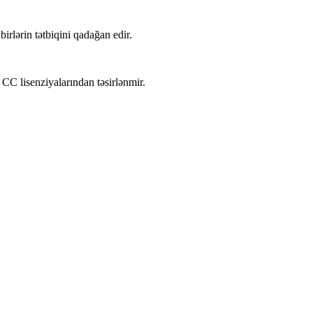
lərin tətbiqini qadağan edir.
 CC lisenziyalarından təsirlənmir.