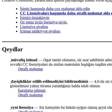
Creative Commons, yaradıcılara işlərini paylaşmağa imkan verən açıq li
İşimiz haqqında daha çox məlumat əldə edin
CC Lisenziyaları haqqında daha ətraflı məlumat əldə 
İşimizi dəstəkləyin
Öz işiniz üçün lisenziya seçin.
Lisenziya siyahısı
İctimai mülkiyyət siyahısı
Qeydlər
müvafiq istinad
— Əgər təmin olunarsa, siz əsər sahibinin adını v
əvvəlki CC lisenziyaları da sizdən materialın başlığını təqdim etmə
Ətraflı məlumat
dəyişikliklər edilib-edilmədiyini bildirməlisiniz
— 4.0-da siz ma
göstərilməsi yalnız törəmə yaratdığınız halda tələb olunur.
İşarələmə təlimatı
Ətraflı məlumat
eyni lisenziya
— Siz həmçinin bu linkdə uyğun olaraq qeyd oluna
Ətraflı məlumat