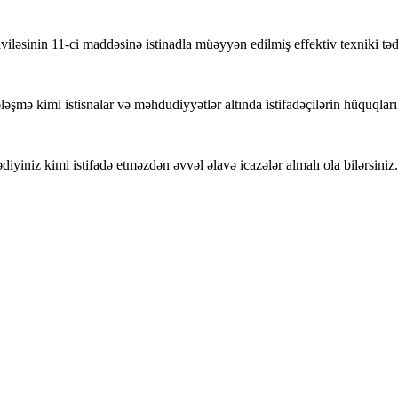
nin 11-ci maddəsinə istinadla müəyyən edilmiş effektiv texniki tədbir
ləşmə kimi istisnalar və məhdudiyyətlər altında istifadəçilərin hüquqları
iyiniz kimi istifadə etməzdən əvvəl əlavə icazələr almalı ola bilərsiniz.