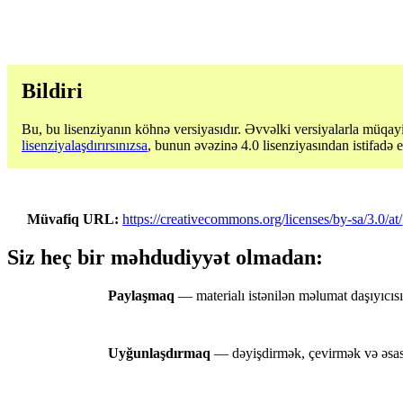
Bildiri
Bu, bu lisenziyanın köhnə versiyasıdır. Əvvəlki versiyalarla müqayi
lisenziyalaşdırırsınızsa
, bunun əvəzinə 4.0 lisenziyasından istifadə 
Müvafiq URL
https://creativecommons.org/licenses/by-sa/3.0/at/
Siz heç bir məhdudiyyət olmadan:
Paylaşmaq
— materialı istənilən məlumat daşıyıcı
Uyğunlaşdırmaq
— dəyişdirmək, çevirmək və əsası