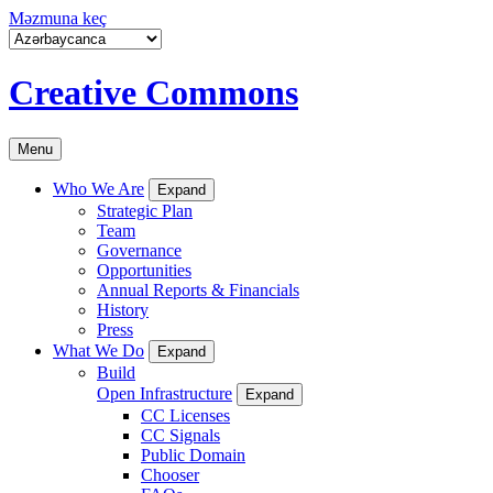
Məzmuna keç
Creative Commons
Menu
Who We Are
Expand
Strategic Plan
Team
Governance
Opportunities
Annual Reports & Financials
History
Press
What We Do
Expand
Build
Open Infrastructure
Expand
CC Licenses
CC Signals
Public Domain
Chooser