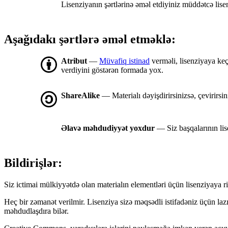
Lisenziyanın şərtlərinə əməl etdiyiniz müddətcə lis
Aşağıdakı şərtlərə əməl etməklə:
Atribut
—
Müvafiq istinad
verməli, lisenziyaya keç
verdiyini göstərən formada yox.
ShareAlike
— Materialı dəyişdirirsinizsə, çevirirsin
Əlavə məhdudiyyət yoxdur
— Siz başqalarının lis
Bildirişlər:
Siz ictimai mülkiyyətdə olan materialın elementləri üçün lisenziyaya ri
Heç bir zəmanət verilmir. Lisenziya sizə məqsədli istifadəniz üçün la
məhdudlaşdıra bilər.