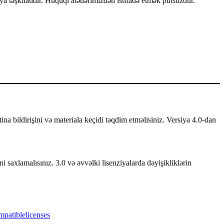
a təşkilatıdır. Hüquqi alətlərimizdən istifadə etmək pulsuzdur.
mtina bildirişini və materiala keçidi təqdim etməlisiniz. Versiya 4.0-dan
ni saxlamalısınız. 3.0 və əvvəlki lisenziyalarda dəyişikliklərin
mpatiblelicenses