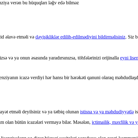
enziya verən bu hüquqları ləğv edə bilməz
id əlavə etməli və
dəyişikliklər edilib-edilmədiyini bildirməlisiniz
. Siz 
izsə və ya onun əsasında yaradırsınızsa, töhfələrinizi orijinalla
eyni lise
enziyanın icazə verdiyi hər hansı bir hərəkəti qanuni olaraq məhdudlaşd
ayət etməli deyilsiniz və ya tətbiq olunan
istisna və ya məhdudiyyətlə
is
zım olan bütün icazələri verməyə bilər. Məsələn,
ictimailik, məxfilik və