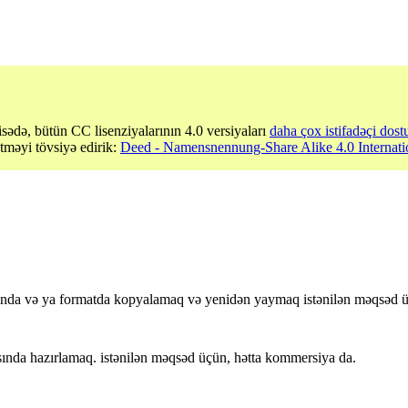
sədə, bütün CC lisenziyalarının 4.0 versiyaları
daha çox istifadəçi dost
etməyi tövsiyə edirik:
Deed - Namensnennung-Share Alike 4.0 Internati
sında və ya formatda kopyalamaq və yenidən yaymaq istənilən məqsəd 
nda hazırlamaq. istənilən məqsəd üçün, hətta kommersiya da.