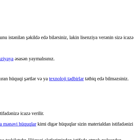
bunu istənilən şəkildə edə bilərsiniz, lakin lisenziya verənin sizə icazə
nziyaya
əsasən yaymalısınız.
ıran hüquqi şərtlər və ya
texnoloji tədbirlər
tətbiq edə bilməzsiniz.
tifadənizə icazə verilir.
 ya mənəvi hüquqlar
kimi digər hüquqlar sizin materialdan istifadənizi