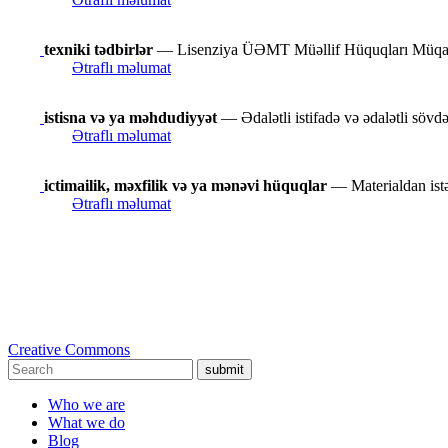
texniki tədbirlər
— Lisenziya ÜƏMT Müəllif Hüquqları Müqaviləsi
Ətraflı məlumat
istisna və ya məhdudiyyət
— Ədalətli istifadə və ədalətli sövdə
Ətraflı məlumat
ictimailik, məxfilik və ya mənəvi hüquqlar
— Materialdan istəd
Ətraflı məlumat
Creative Commons
submit
Who we are
What we do
Blog