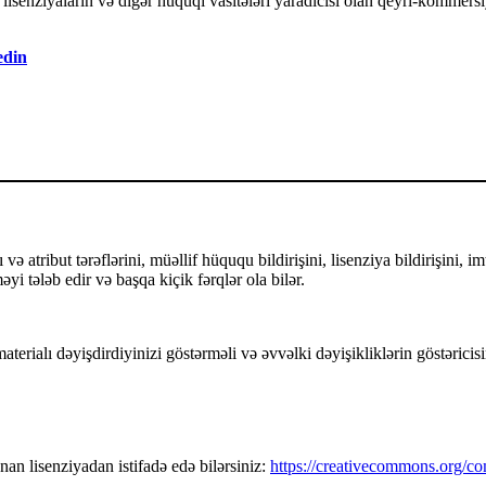
senziyaların və digər hüquqi vasitələri yaradıcısı olan qeyri-kommersiy
edin
ə atribut tərəflərini, müəllif hüququ bildirişini, lisenziya bildirişini, i
yi tələb edir və başqa kiçik fərqlər ola bilər.
terialı dəyişdirdiyinizi göstərməli və əvvəlki dəyişikliklərin göstəricisi
n lisenziyadan istifadə edə bilərsiniz:
https://creativecommons.org/co