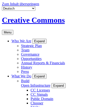
Zum Inhalt überspringen
Creative Commons
Menu
Who We Are
Expand
Strategic Plan
Team
Governance
Opportunities
Annual Reports & Financials
History
Press
What We Do
Expand
Build
Open Infrastructure
Expand
CC Licenses
CC Signals
Public Domain
Chooser