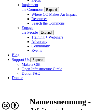
FAQs
Implement
the Commons
Expand
Where CC Makes An Impact
Resources
Search the Commons
Engage
the People
Expand
Training + Webinars
Advocacy
Community
Events
Blog
Support Us
Expand
Make a Gift
Open Infrastructure Circle
Donor FAQ
Donate
Namensnennung -