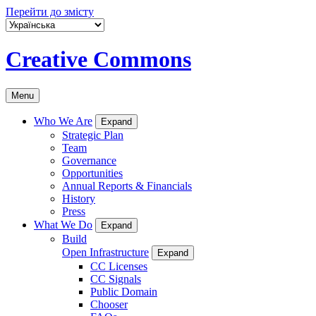
Перейти до змісту
Creative Commons
Menu
Who We Are
Expand
Strategic Plan
Team
Governance
Opportunities
Annual Reports & Financials
History
Press
What We Do
Expand
Build
Open Infrastructure
Expand
CC Licenses
CC Signals
Public Domain
Chooser