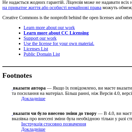
Не надається жодних гарантій. Ліцензія може не надавати всіх 
на приватне життя або особисті немайнові права
можуть обмежу
Creative Commons is the nonprofit behind the open licenses and other le
Learn more about our work
Learn more about CC Licensing
Support our work
Use the license for your own material.
Licenses List
Public Domain List
Footnotes
вказати автора
— Якщо їх повідомлено, ви маєте вказати і
та посилання на матеріал. Більш ранні, ніж Версія 4.0, вер
Докладніше
вказати чи було внесено зміни до твору
— В 4.0, ви маєте
вказівка про внесені зміни була необхідною тільки у разі с
Інструкція стосовно позначення
Докладніше