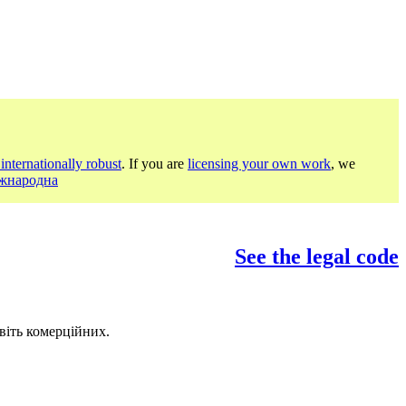
internationally robust
. If you are
licensing your own work
, we
іжнародна
See the legal code
віть комерційних.