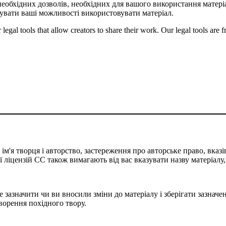
необхідних дозволів, необхідних для вашого використання матеріа
вати ваші можливості використовувати матеріал.
gal tools that allow creators to share their work. Our legal tools are fr
м'я творця і авторство, застереження про авторське право, вказів
сії ліцензій CC також вимагають від вас вказувати назву матеріалу
 зазначити чи ви вносили зміни до матеріалу і зберігати зазначен
творення похідного твору.