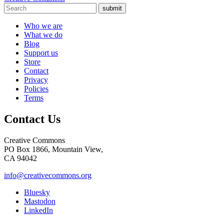
submit
Who we are
What we do
Blog
Support us
Store
Contact
Privacy
Policies
Terms
Contact Us
Creative Commons
PO Box 1866, Mountain View,
CA 94042
info@creativecommons.org
Bluesky
Mastodon
LinkedIn