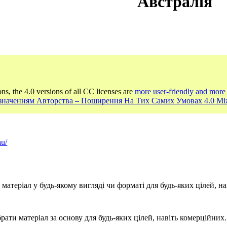
Австралія
ons, the 4.0 versions of all CC licenses are
more user-friendly and more 
Зазначенням Авторства – Поширення На Тих Самих Умовах 4.0 М
au/
атеріал у будь-якому вигляді чи форматі для будь-яких цілей, на
ати матеріал за основу для будь-яких цілей, навіть комерційних.