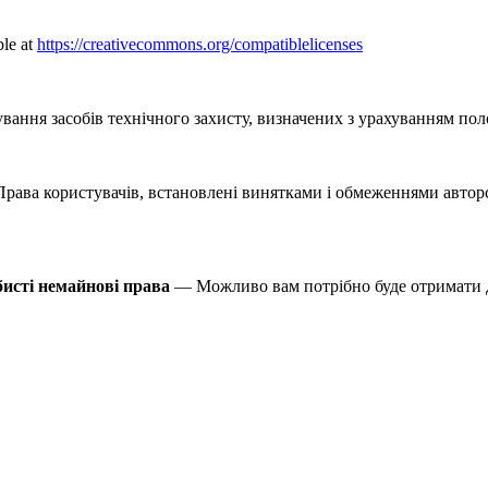
ble at
https://creativecommons.org/compatiblelicenses
вання засобів технічного захисту, визначених з урахуванням по
ава користувачів, встановлені винятками і обмеженнями авторськ
бисті немайнові права
— Можливо вам потрібно буде отримати д