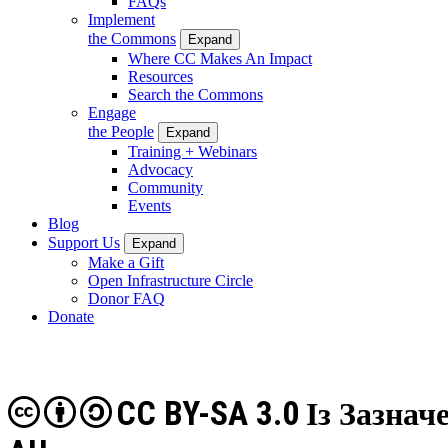
FAQs
Implement
the Commons
Expand
Where CC Makes An Impact
Resources
Search the Commons
Engage
the People
Expand
Training + Webinars
Advocacy
Community
Events
Blog
Support Us
Expand
Make a Gift
Open Infrastructure Circle
Donor FAQ
Donate
CC BY-SA 3.0
Із Зазна