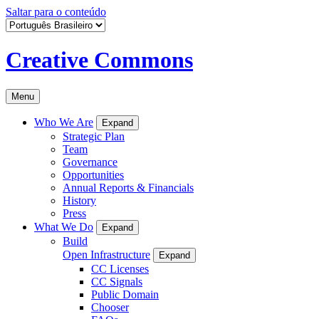
Saltar para o conteúdo
Creative Commons
Menu
Who We Are
Expand
Strategic Plan
Team
Governance
Opportunities
Annual Reports & Financials
History
Press
What We Do
Expand
Build
Open Infrastructure
Expand
CC Licenses
CC Signals
Public Domain
Chooser