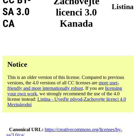
Zachovejte
Listina
SA 3.0
licenci 3.0
CA
Kanada
Notice
This is an older version of this license. Compared to previous
versions, the 4.0 versions of all CC licenses are
more user-
friendly and more internationally robust
. If you are
licensing
your own work
, we strongly recommend the use of the 4.0
license instead:
Listina - Uveďte původ-Zachovejte licenci 4.0
Mezinárodní
Canonical URL
https://creativecommons.org/licenses/by-
sa/3.0/ca/