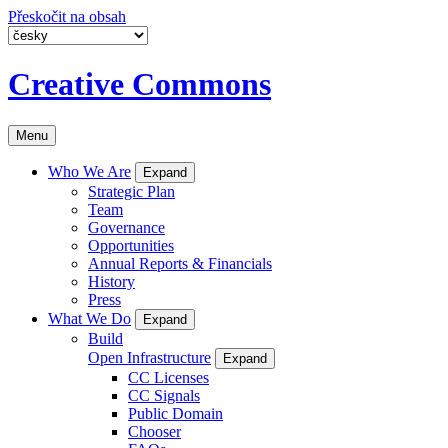
Přeskočit na obsah
Creative Commons
Menu
Who We Are
Expand
Strategic Plan
Team
Governance
Opportunities
Annual Reports & Financials
History
Press
What We Do
Expand
Build
Open Infrastructure
Expand
CC Licenses
CC Signals
Public Domain
Chooser