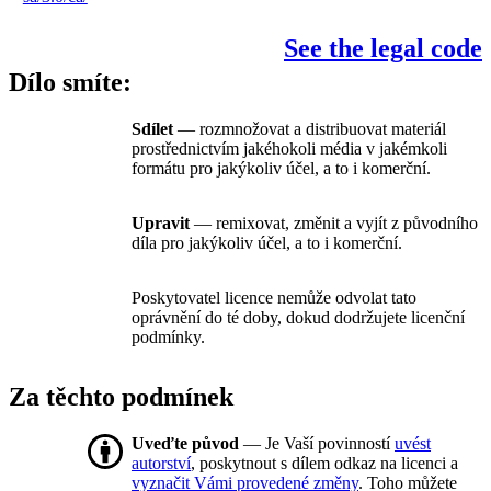
See the legal code
Dílo smíte:
Sdílet
— rozmnožovat a distribuovat materiál
prostřednictvím jakéhokoli média v jakémkoli
formátu pro jakýkoliv účel, a to i komerční.
Upravit
— remixovat, změnit a vyjít z původního
díla pro jakýkoliv účel, a to i komerční.
Poskytovatel licence nemůže odvolat tato
oprávnění do té doby, dokud dodržujete licenční
podmínky.
Za těchto podmínek
Uveďte původ
— Je Vaší povinností
uvést
autorství
, poskytnout s dílem odkaz na licenci a
vyznačit Vámi provedené změny
. Toho můžete