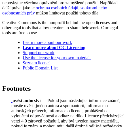
neposkytne všechna oprávnění pro zamýšlené použití. Například
další práva jako je
ochrana osobních údajů, soukromí nebo
osobnostních práv
můžou limitovat použití tohoto díla.
Creative Commons is the nonprofit behind the open licenses and
other legal tools that allow creators to share their work. Our legal
tools are free to use.
Learn more about our work
Learn more about CC Licensing
Support our work
Use the license for your own material.
Seznam licencí
Public Domain List
Footnotes
uvést autorství
— Pokud jsou následující informace známé,
musíte uvést: jméno autora a spoluautorů, informace o
autorských právech, informace o licenci, prohlášení o
vyloučení odpovědnosti a odkaz na dílo. Licence předcházející
verzi 4.0 zároveň požadují, aby byl uveden název materiálu,
pokud je znám, a mohou mít i další drobné odlišné požadavky.