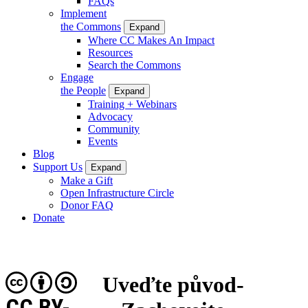
FAQs
Implement
the Commons
Expand
Where CC Makes An Impact
Resources
Search the Commons
Engage
the People
Expand
Training + Webinars
Advocacy
Community
Events
Blog
Support Us
Expand
Make a Gift
Open Infrastructure Circle
Donor FAQ
Donate
Uveďte původ-
CC BY-