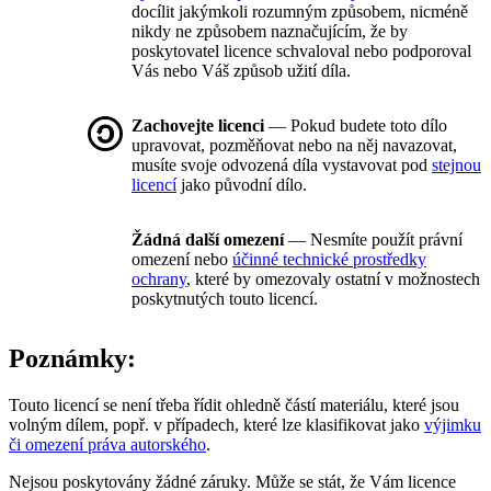
docílit jakýmkoli rozumným způsobem, nicméně
nikdy ne způsobem naznačujícím, že by
poskytovatel licence schvaloval nebo podporoval
Vás nebo Váš způsob užití díla.
Zachovejte licenci
— Pokud budete toto dílo
upravovat, pozměňovat nebo na něj navazovat,
musíte svoje odvozená díla vystavovat pod
stejnou
licencí
jako původní dílo.
Žádná další omezení
— Nesmíte použít právní
omezení nebo
účinné technické prostředky
ochrany
, které by omezovaly ostatní v možnostech
poskytnutých touto licencí.
Poznámky:
Touto licencí se není třeba řídit ohledně částí materiálu, které jsou
volným dílem, popř. v případech, které lze klasifikovat jako
výjimku
či omezení práva autorského
.
Nejsou poskytovány žádné záruky. Může se stát, že Vám licence