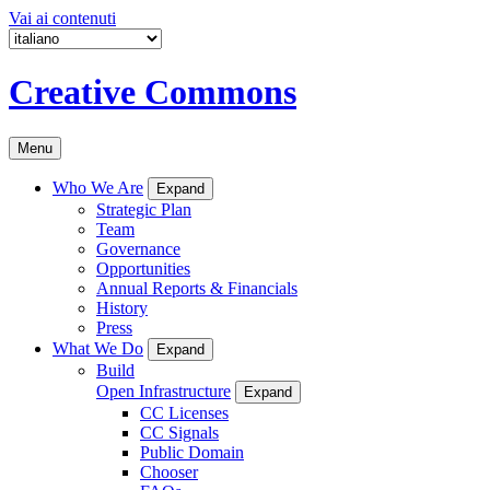
Vai ai contenuti
Creative Commons
Menu
Who We Are
Expand
Strategic Plan
Team
Governance
Opportunities
Annual Reports & Financials
History
Press
What We Do
Expand
Build
Open Infrastructure
Expand
CC Licenses
CC Signals
Public Domain
Chooser