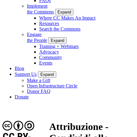
FAQs
Implement
the Commons
Expand
Where CC Makes An Impact
Resources
Search the Commons
Engage
the People
Expand
Training + Webinars
Advocacy
Community
Events
Blog
Support Us
Expand
Make a Gift
Open Infrastructure Circle
Donor FAQ
Donate
Attribuzione -
CC BY-