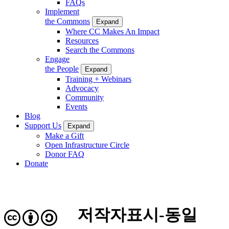
FAQs
Implement
the Commons
Expand
Where CC Makes An Impact
Resources
Search the Commons
Engage
the People
Expand
Training + Webinars
Advocacy
Community
Events
Blog
Support Us
Expand
Make a Gift
Open Infrastructure Circle
Donor FAQ
Donate
저작자표시-동일