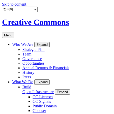
Skip to content
Creative Commons
Menu
Who We Are
Expand
Strategic Plan
Team
Governance
Opportunities
Annual Reports & Financials
History
Press
What We Do
Expand
Build
Open Infrastructure
Expand
CC Licenses
CC Signals
Public Domain
Chooser