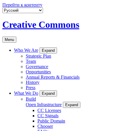
Перейти к контенту
Creative Commons
Menu
Who We Are
Expand
Strategic Plan
Team
Governance
Opportunities
Annual Reports & Financials
History
Press
What We Do
Expand
Build
Open Infrastructure
Expand
CC Licenses
CC Signals
Public Domain
Chooser