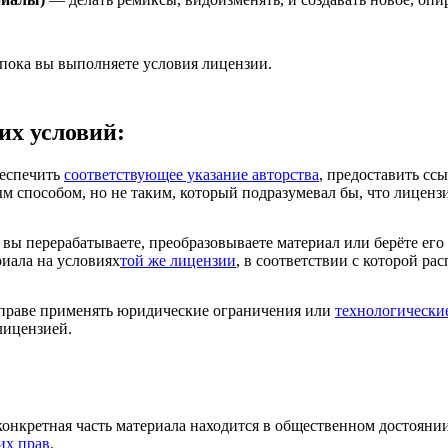
 пока вы выполняете условия лицензии.
их условий:
еспечить
соответствующее указание авторства
, предоставить сс
м способом, но не таким, который подразумевал бы, что лиценз
вы перерабатываете, преобразовываете материал или берёте его
риала на условиях
той же лицензии
, в соответствии с которой ра
раве применять юридические ограничения или
технологически
лицензией.
конкретная часть материала находится в общественном достояни
их прав
.