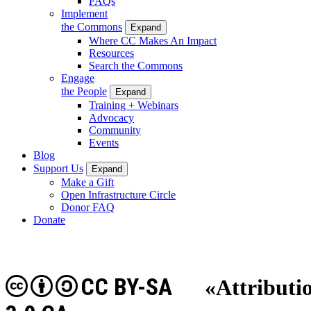
FAQs
Implement
the Commons
Expand
Where CC Makes An Impact
Resources
Search the Commons
Engage
the People
Expand
Training + Webinars
Advocacy
Community
Events
Blog
Support Us
Expand
Make a Gift
Open Infrastructure Circle
Donor FAQ
Donate
CC BY-SA
«Attribut