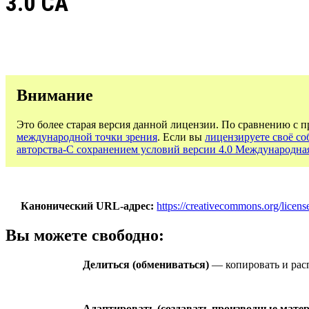
3.0 CA
Внимание
Это более старая версия данной лицензии. По сравнению с 
международной точки зрения
. Если вы
лицензируете своё со
авторства-С сохранением условий версии 4.0 Международна
Канонический URL-адрес
https://creativecommons.org/license
Вы можете свободно:
Делиться (обмениваться)
— копировать и расп
Адаптировать (создавать производные мате