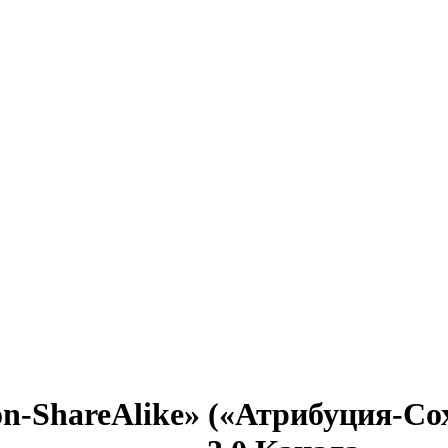
ion-ShareAlike» («Атрибуция-С