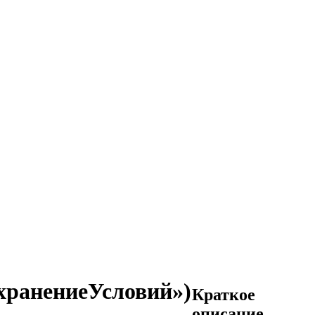
охранениеУсловий»)
Краткое
описание