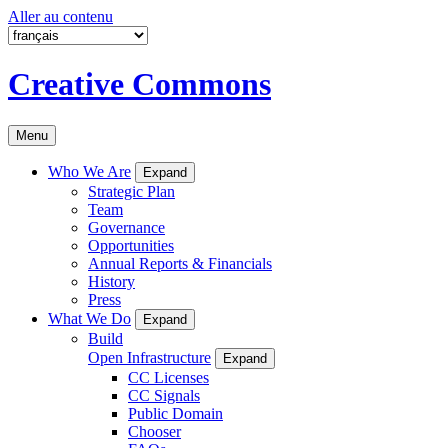
Aller au contenu
Creative Commons
Menu
Who We Are
Expand
Strategic Plan
Team
Governance
Opportunities
Annual Reports & Financials
History
Press
What We Do
Expand
Build
Open Infrastructure
Expand
CC Licenses
CC Signals
Public Domain
Chooser