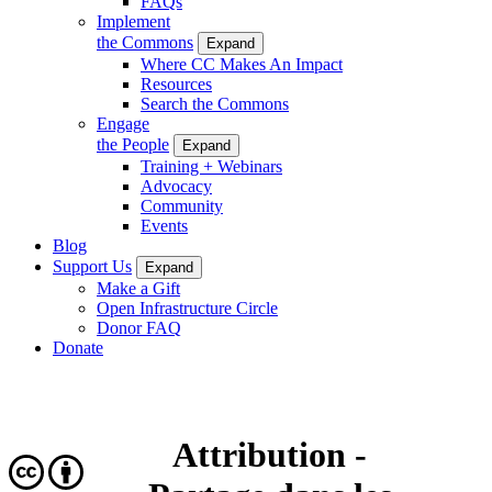
FAQs
Implement
the Commons
Expand
Where CC Makes An Impact
Resources
Search the Commons
Engage
the People
Expand
Training + Webinars
Advocacy
Community
Events
Blog
Support Us
Expand
Make a Gift
Open Infrastructure Circle
Donor FAQ
Donate
Attribution -