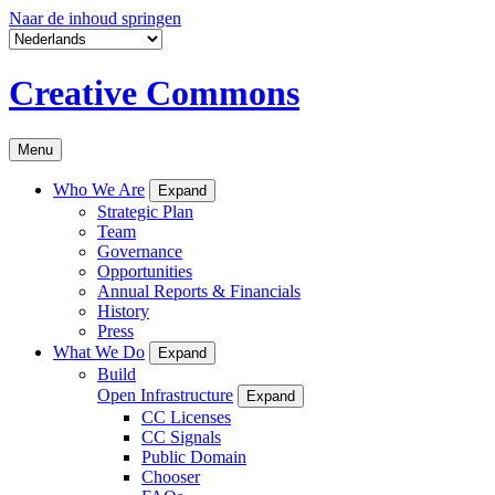
Naar de inhoud springen
Creative Commons
Menu
Who We Are
Expand
Strategic Plan
Team
Governance
Opportunities
Annual Reports & Financials
History
Press
What We Do
Expand
Build
Open Infrastructure
Expand
CC Licenses
CC Signals
Public Domain
Chooser