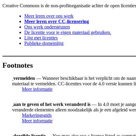
Creative Commons is de non-profitorganisatie achter de open licenties
Meer leren over ons werk
Meer leren over CC-licensering
Ons werk ondersteunen
De licentie voor je eigen materiaal gebruiken.
Lijst met licenties
Publieke-domeinlijst
Footnotes
vermelden
— Wanneer beschikbaar is het verplicht om de naam v
materiaal te vermelden. CC-licenties voor de 4.0 versie kunnen
Meer informatie
aan te geven of het werk veranderd is
— In 4.0 moet je aangev
veranderde elementen alleen noodzakelijk als je een afgeleid we
Markeringsgids
Meer informatie
dezelfde licentie
— You may also use a license listed as compat