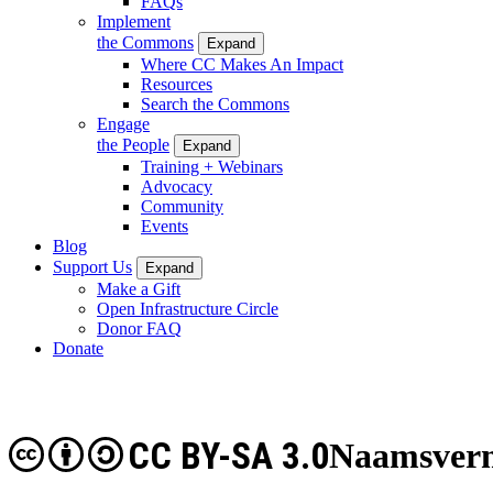
FAQs
Implement
the Commons
Expand
Where CC Makes An Impact
Resources
Search the Commons
Engage
the People
Expand
Training + Webinars
Advocacy
Community
Events
Blog
Support Us
Expand
Make a Gift
Open Infrastructure Circle
Donor FAQ
Donate
CC BY-SA 3.0
Naamsverm