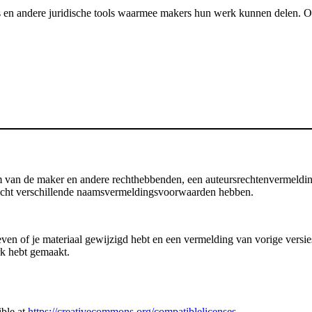
 en andere juridische tools waarmee makers hun werk kunnen delen. Onze
an de maker en andere rechthebbenden, een auteursrechtenvermelding, d
 licht verschillende naamsvermeldingsvoorwaarden hebben.
en of je materiaal gewijzigd hebt en een vermelding van vorige versies b
rk hebt gemaakt.
ible at
https://creativecommons.org/compatiblelicenses