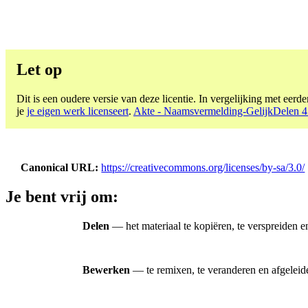
Let op
Dit is een oudere versie van deze licentie. In vergelijking met eerder
je
je eigen werk licenseert
.
Akte - Naamsvermelding-GelijkDelen 4.
Canonical URL
https://creativecommons.org/licenses/by-sa/3.0/
Je bent vrij om:
Delen
— het materiaal te kopiëren, te verspreiden e
Bewerken
— te remixen, te veranderen en afgeleid