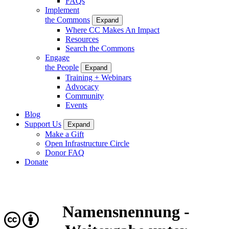
FAQs
Implement
the Commons
Expand
Where CC Makes An Impact
Resources
Search the Commons
Engage
the People
Expand
Training + Webinars
Advocacy
Community
Events
Blog
Support Us
Expand
Make a Gift
Open Infrastructure Circle
Donor FAQ
Donate
Namensnennung -