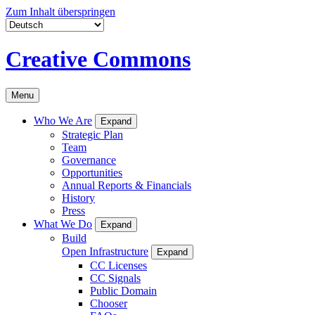
Zum Inhalt überspringen
Creative Commons
Menu
Who We Are
Expand
Strategic Plan
Team
Governance
Opportunities
Annual Reports & Financials
History
Press
What We Do
Expand
Build
Open Infrastructure
Expand
CC Licenses
CC Signals
Public Domain
Chooser