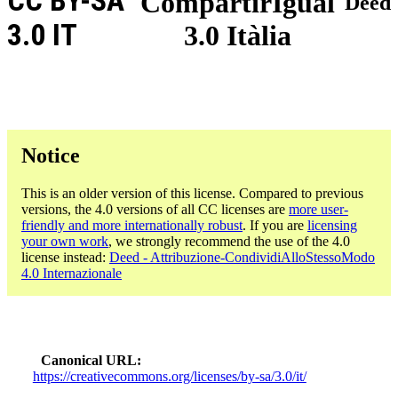
CC BY-SA
CompartirIgual
Deed
3.0 IT
3.0 Itàlia
Notice
This is an older version of this license. Compared to previous
versions, the 4.0 versions of all CC licenses are
more user-
friendly and more internationally robust
. If you are
licensing
your own work
, we strongly recommend the use of the 4.0
license instead:
Deed - Attribuzione-CondividiAlloStessoModo
4.0 Internazionale
Canonical URL
https://creativecommons.org/licenses/by-sa/3.0/it/