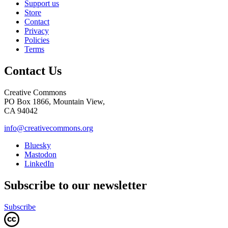
Support us
Store
Contact
Privacy
Policies
Terms
Contact Us
Creative Commons
PO Box 1866, Mountain View,
CA 94042
info@creativecommons.org
Bluesky
Mastodon
LinkedIn
Subscribe to our newsletter
Subscribe