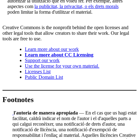
autoritzar la utilització que en voleu fer. Per exemple, altres
aspectes com
la publicitat, la privacitat, o els drets morals
poden limitar la forma d'utilitzar el material.
Creative Commons is the nonprofit behind the open licenses and
other legal tools that allow creators to share their work. Our legal
tools are free to use.
Learn more about our work
Learn more about CC Licensing
Support our work
Use the license for your own material.
Licenses List
Public Domain List
Footnotes
l'autoria de manera apropiada
— En el cas que us hagi estat
facilitat, caldrà indicar el nom de l'autor i el d'aquelles parts a
qui calgui reconèixer, una notificació de drets d'autor, una
notificació de llicència, una notificació d'exempció de
responsabilitat i l'enllaç al material. Aquelles llicències Creative