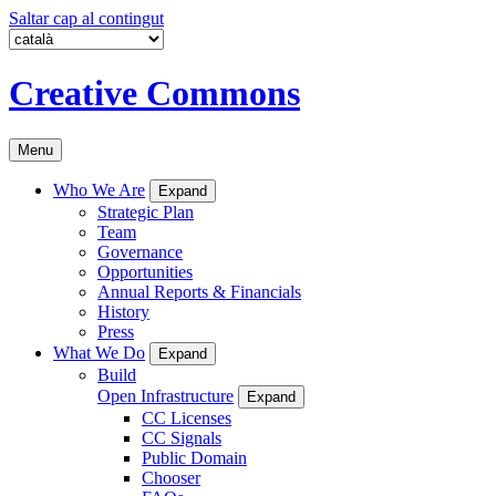
Saltar cap al contingut
Creative Commons
Menu
Who We Are
Expand
Strategic Plan
Team
Governance
Opportunities
Annual Reports & Financials
History
Press
What We Do
Expand
Build
Open Infrastructure
Expand
CC Licenses
CC Signals
Public Domain
Chooser