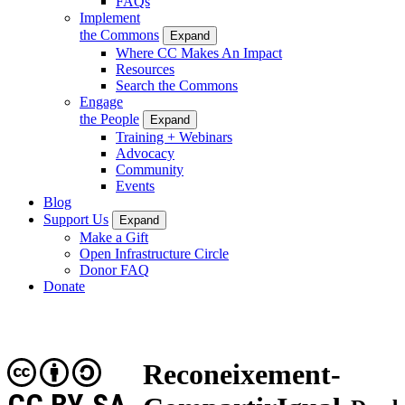
FAQs
Implement
the Commons
Expand
Where CC Makes An Impact
Resources
Search the Commons
Engage
the People
Expand
Training + Webinars
Advocacy
Community
Events
Blog
Support Us
Expand
Make a Gift
Open Infrastructure Circle
Donor FAQ
Donate
Reconeixement-