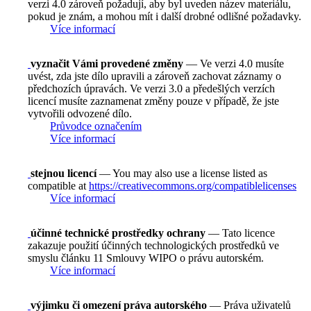
verzi 4.0 zároveň požadují, aby byl uveden název materiálu,
pokud je znám, a mohou mít i další drobné odlišné požadavky.
Více informací
vyznačit Vámi provedené změny
— Ve verzi 4.0 musíte
uvést, zda jste dílo upravili a zároveň zachovat záznamy o
předchozích úpravách. Ve verzi 3.0 a předešlých verzích
licencí musíte zaznamenat změny pouze v případě, že jste
vytvořili odvozené dílo.
Průvodce označením
Více informací
stejnou licencí
— You may also use a license listed as
compatible at
https://creativecommons.org/compatiblelicenses
Více informací
účinné technické prostředky ochrany
— Tato licence
zakazuje použití účinných technologických prostředků ve
smyslu článku 11 Smlouvy WIPO o právu autorském.
Více informací
výjimku či omezení práva autorského
— Práva uživatelů