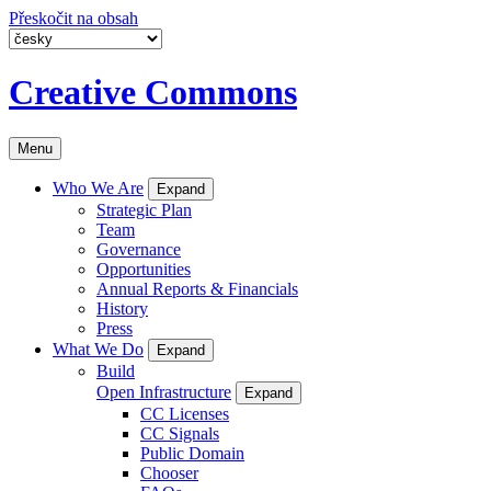
Přeskočit na obsah
Creative Commons
Menu
Who We Are
Expand
Strategic Plan
Team
Governance
Opportunities
Annual Reports & Financials
History
Press
What We Do
Expand
Build
Open Infrastructure
Expand
CC Licenses
CC Signals
Public Domain
Chooser