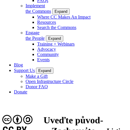
FAQs
Implement
the Commons
Expand
Where CC Makes An Impact
Resources
Search the Commons
Engage
the People
Expand
Training + Webinars
Advocacy
Community
Events
Blog
Support Us
Expand
Make a Gift
Open Infrastructure Circle
Donor FAQ
Donate
Uveďte původ-