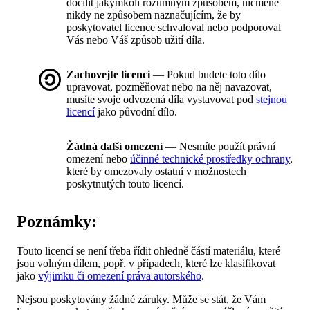
docílit jakýmkoli rozumným způsobem, nicméně
nikdy ne způsobem naznačujícím, že by
poskytovatel licence schvaloval nebo podporoval
Vás nebo Váš způsob užití díla.
Zachovejte licenci
— Pokud budete toto dílo
upravovat, pozměňovat nebo na něj navazovat,
musíte svoje odvozená díla vystavovat pod
stejnou
licencí
jako původní dílo.
Žádná další omezení
— Nesmíte použít právní
omezení nebo
účinné technické prostředky ochrany
,
které by omezovaly ostatní v možnostech
poskytnutých touto licencí.
Poznámky:
Touto licencí se není třeba řídit ohledně částí materiálu, které
jsou volným dílem, popř. v případech, které lze klasifikovat
jako
výjimku či omezení práva autorského
.
Nejsou poskytovány žádné záruky. Může se stát, že Vám