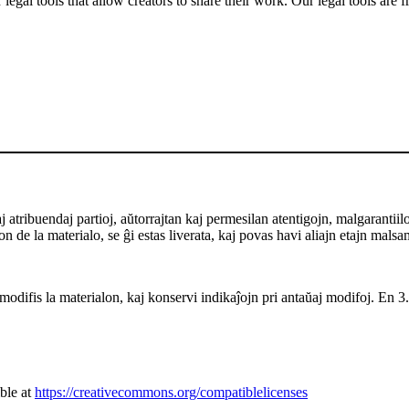
gal tools that allow creators to share their work. Our legal tools are fr
ribuendaj partioj, aŭtorrajtan kaj permesilan atentigojn, malgarantiilon ka
 de la materialo, se ĝi estas liverata, kaj povas havi aliajn etajn malsa
odifis la materialon, kaj konservi indikaĵojn pri antaŭaj modifoj. En 3.0
ble at
https://creativecommons.org/compatiblelicenses