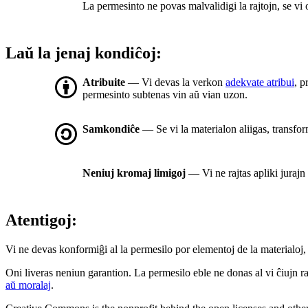
La permesinto ne povas malvalidigi la rajtojn, se vi
Laŭ la jenaj kondiĉoj:
Atribuite
— Vi devas la verkon
adekvate atribui
, p
permesinto subtenas vin aŭ vian uzon.
Samkondiĉe
— Se vi la materialon aliigas, transfor
Neniuj kromaj limigoj
— Vi ne rajtas apliki jurajn
Atentigoj:
Vi ne devas konformiĝi al la permesilo por elementoj de la materialoj, 
Oni liveras neniun garantion. La permesilo eble ne donas al vi ĉiujn raj
aŭ moralaj
.