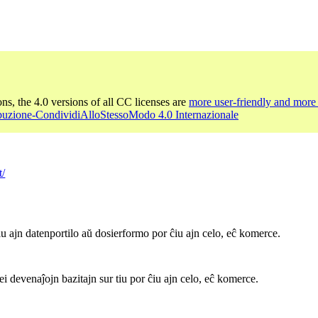
ons, the 4.0 versions of all CC licenses are
more user-friendly and more 
ibuzione-CondividiAlloStessoModo 4.0 Internazionale
t/
iu ajn datenportilo aŭ dosierformo por ĉiu ajn celo, eĉ komerce.
ei devenaĵojn bazitajn sur tiu por ĉiu ajn celo, eĉ komerce.