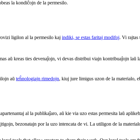
 obeas la kondiĉojn de la permesilo.
rovizi ligilon al la permesilo kaj
indiki, se estas faritaj modifoj
. Vi rajtas
mas aŭ kreas ties devenaĵojn, vi devas distribui viajn kontribuaĵojn laŭ 
 ilojn aŭ
teĥnologiajn rimedojn
, kiuj jure limigus uzon de la materialo, e
apartenantaj al la publikaĵaro, aŭ kie via uzo estas permesita laŭ aplike
tigojn, bezonatajn por la uzo intencata de vi. La utiligon de la materialo 