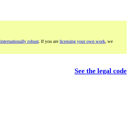
internationally robust
. If you are
licensing your own work
, we
See the legal code