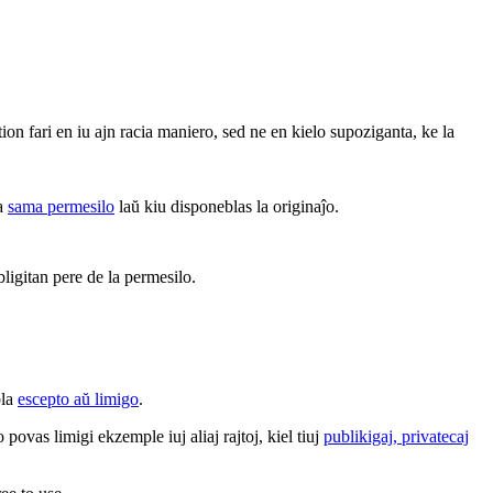
 tion fari en iu ajn racia maniero, sed ne en kielo supoziganta, ke la
la
sama permesilo
laŭ kiu disponeblas la originaĵo.
bligitan pere de la permesilo.
bla
escepto aŭ limigo
.
povas limigi ekzemple iuj aliaj rajtoj, kiel tiuj
publikigaj, privatecaj