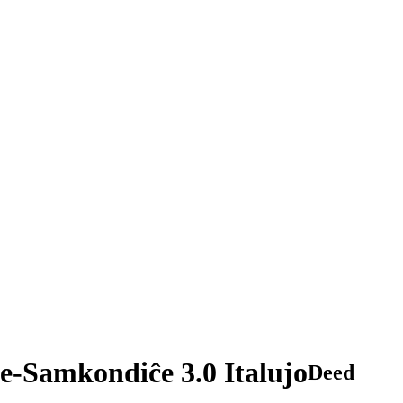
te-Samkondiĉe 3.0 Italujo
Deed