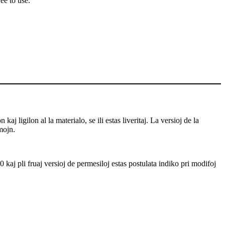
ee to use.
j ligilon al la materialo, se ili estas liveritaj. La versioj de la
mojn.
 kaj pli fruaj versioj de permesiloj estas postulata indiko pri modifoj