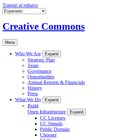
Transiri al enhavo
Creative Commons
Menu
Who We Are
Expand
Strategic Plan
Team
Governance
Opportunities
Annual Reports & Financials
History
Press
What We Do
Expand
Build
Open Infrastructure
Expand
CC Licenses
CC Signals
Public Domain
Chooser