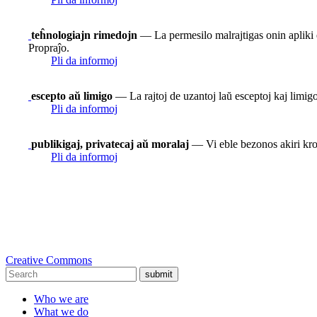
teĥnologiajn rimedojn
— La permesilo malrajtigas onin apliki e
Propraĵo.
Pli da informoj
escepto aŭ limigo
— La rajtoj de uzantoj laŭ esceptoj kaj limigoj
Pli da informoj
publikigaj, privatecaj aŭ moralaj
— Vi eble bezonos akiri krom
Pli da informoj
Creative Commons
submit
Who we are
What we do