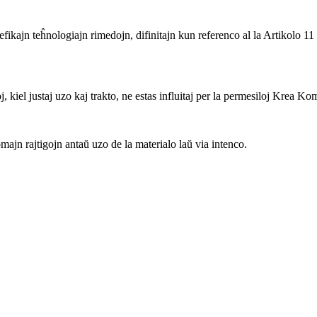
fikajn teĥnologiajn rimedojn, difinitajn kun referenco al la Artikolo 11
, kiel justaj uzo kaj trakto, ne estas influitaj per la permesiloj Krea K
ajn rajtigojn antaŭ uzo de la materialo laŭ via intenco.