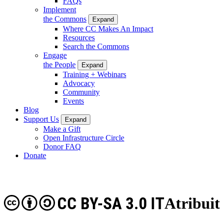
FAQs
Implement
the Commons
Expand
Where CC Makes An Impact
Resources
Search the Commons
Engage
the People
Expand
Training + Webinars
Advocacy
Community
Events
Blog
Support Us
Expand
Make a Gift
Open Infrastructure Circle
Donor FAQ
Donate
CC BY-SA 3.0 IT
Atribui