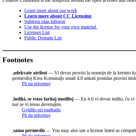
Creative Commons is the nonprofit behind the open licenses and other le
Learn more about our work
Learn more about CC Licensing
Subtenu nian laboron
Use the license for your own material.
Licenses List
Public Domain List
Footnotes
adekvate atribui
— Vi devas provizi la nomojn de la kreinto kaj at
permesiloj Krea Komunaĵo antaŭ 4.0 ankaŭ postulas provizi titolon
Pli da informoj
indiki, se estas faritaj modifoj
— En 4.0 vi devas indiki, ĉu vi m
nur se vi kreas devenaĵon.
Gvidilo pri markado
Pli da informoj
sama permesilo
— You may also use a license listed as compati
Pli da informoj