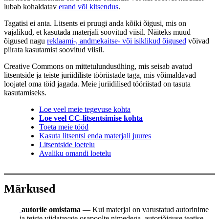
lubab kohaldatav
erand või kitsendus
.
Tagatisi ei anta. Litsents ei pruugi anda kõiki õigusi, mis on
vajalikud, et kasutada materjali soovitud viisil. Näiteks muud
õigused nagu
reklaami-, andmekaitse- või isiklikud õigused
võivad
piirata kasutamist soovitud viisil.
Creative Commons on mittetulundusühing, mis seisab avatud
litsentside ja teiste juriidiliste tööriistade taga, mis võimaldavad
loojatel oma töid jagada. Meie juriidilised tööriistad on tasuta
kasutamiseks.
Loe veel meie tegevuse kohta
Loe veel CC-litsentsimise kohta
Toeta meie tööd
Kasuta litsentsi enda materjali juures
Litsentside loetelu
Avaliku omandi loetelu
Märkused
autorile omistama
— Kui materjal on varustatud autorinime
ja teiste viidatavate osapoolte nimedega, autoriõiguse teatise,