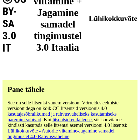
viitamine +
BY-
Jagamine
Lühikokkuvõte
SA
samadel
3.0
tingimustel
3.0 Itaalia
IT
Pane tähele
See on selle litsentsi vanem versioon. Võrreldes eelmiste
versioonidega on kõik CC-litsentsid versioonis 4.0
kasutajasõbralikumad ja rahvusvaheliseks kasutamiseks
paremini sobivad
. Kui
litsentsid enda teose
, siis soovitame
kindlasti kasutada selle litsentsi asemel versiooni 4.0 litsentsi:
Lühikokkuvõte - Autorile viitamine-Jagamine samadel
tingimustel 4.0 Rahvusvaheline