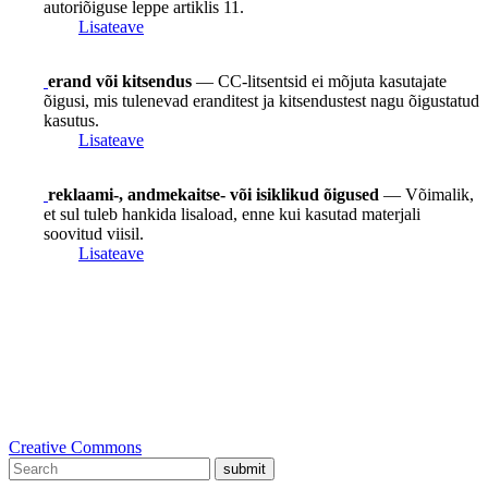
autoriõiguse leppe artiklis 11.
Lisateave
erand või kitsendus
— CC-litsentsid ei mõjuta kasutajate
õigusi, mis tulenevad eranditest ja kitsendustest nagu õigustatud
kasutus.
Lisateave
reklaami-, andmekaitse- või isiklikud õigused
— Võimalik,
et sul tuleb hankida lisaload, enne kui kasutad materjali
soovitud viisil.
Lisateave
Creative Commons
submit