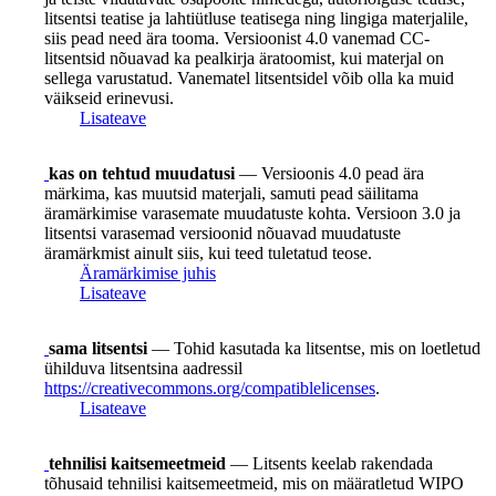
litsentsi teatise ja lahtiütluse teatisega ning lingiga materjalile,
siis pead need ära tooma. Versioonist 4.0 vanemad CC-
litsentsid nõuavad ka pealkirja äratoomist, kui materjal on
sellega varustatud. Vanematel litsentsidel võib olla ka muid
väikseid erinevusi.
Lisateave
kas on tehtud muudatusi
— Versioonis 4.0 pead ära
märkima, kas muutsid materjali, samuti pead säilitama
äramärkimise varasemate muudatuste kohta. Versioon 3.0 ja
litsentsi varasemad versioonid nõuavad muudatuste
äramärkmist ainult siis, kui teed tuletatud teose.
Äramärkimise juhis
Lisateave
sama litsentsi
— Tohid kasutada ka litsentse, mis on loetletud
ühilduva litsentsina aadressil
https://creativecommons.org/compatiblelicenses
.
Lisateave
tehnilisi kaitsemeetmeid
— Litsents keelab rakendada
tõhusaid tehnilisi kaitsemeetmeid, mis on määratletud WIPO