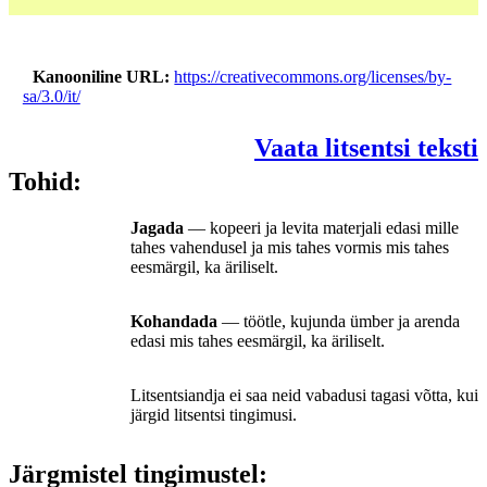
Kanooniline URL
https://creativecommons.org/licenses/by-
sa/3.0/it/
Vaata litsentsi teksti
Tohid:
Jagada
— kopeeri ja levita materjali edasi mille
tahes vahendusel ja mis tahes vormis mis tahes
eesmärgil, ka äriliselt.
Kohandada
— töötle, kujunda ümber ja arenda
edasi mis tahes eesmärgil, ka äriliselt.
Litsentsiandja ei saa neid vabadusi tagasi võtta, kui
järgid litsentsi tingimusi.
Järgmistel tingimustel: