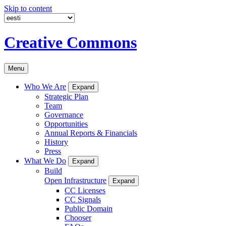
Skip to content
Creative Commons
Menu
Who We Are
Expand
Strategic Plan
Team
Governance
Opportunities
Annual Reports & Financials
History
Press
What We Do
Expand
Build
Open Infrastructure
Expand
CC Licenses
CC Signals
Public Domain
Chooser