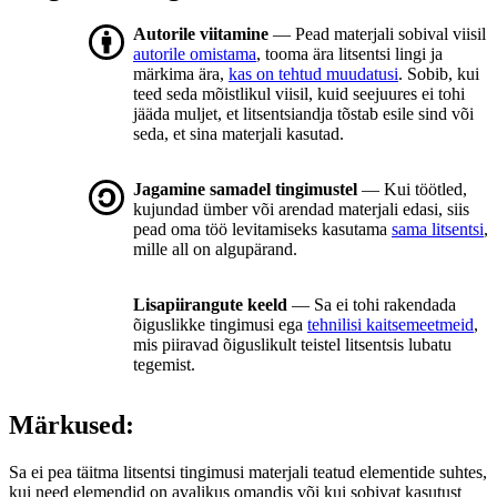
Autorile viitamine
— Pead materjali sobival viisil
autorile omistama
, tooma ära litsentsi lingi ja
märkima ära,
kas on tehtud muudatusi
. Sobib, kui
teed seda mõistlikul viisil, kuid seejuures ei tohi
jääda muljet, et litsentsiandja tõstab esile sind või
seda, et sina materjali kasutad.
Jagamine samadel tingimustel
— Kui töötled,
kujundad ümber või arendad materjali edasi, siis
pead oma töö levitamiseks kasutama
sama litsentsi
,
mille all on algupärand.
Lisapiirangute keeld
— Sa ei tohi rakendada
õiguslikke tingimusi ega
tehnilisi kaitsemeetmeid
,
mis piiravad õiguslikult teistel litsentsis lubatu
tegemist.
Märkused:
Sa ei pea täitma litsentsi tingimusi materjali teatud elementide suhtes,
kui need elemendid on avalikus omandis või kui sobivat kasutust