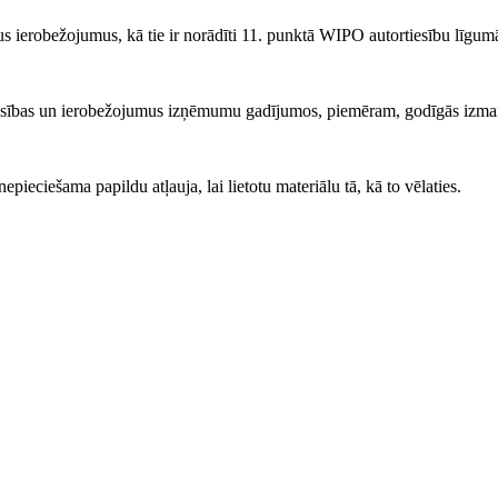
s ierobežojumus, kā tie ir norādīti 11. punktā WIPO autortiesību līgum
iesības un ierobežojumus izņēmumu gadījumos, piemēram, godīgās izma
ieciešama papildu atļauja, lai lietotu materiālu tā, kā to vēlaties.