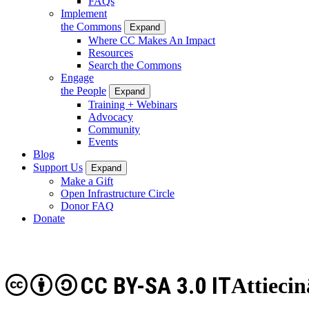
FAQs
Implement
the Commons
Expand
Where CC Makes An Impact
Resources
Search the Commons
Engage
the People
Expand
Training + Webinars
Advocacy
Community
Events
Blog
Support Us
Expand
Make a Gift
Open Infrastructure Circle
Donor FAQ
Donate
CC BY-SA 3.0 IT
Attiecin