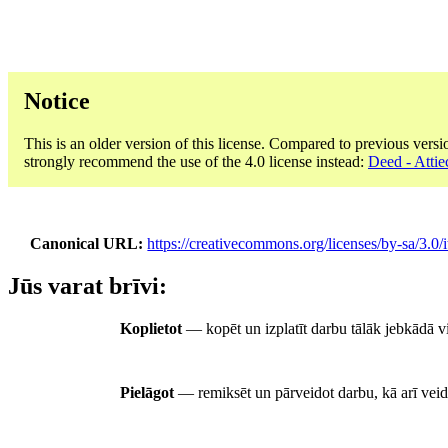
Notice
This is an older version of this license. Compared to previous versi
strongly recommend the use of the 4.0 license instead:
Deed - Attiec
Canonical URL
https://creativecommons.org/licenses/by-sa/3.0/i
Jūs varat brīvi:
Koplietot
— kopēt un izplatīt darbu tālāk jebkādā v
Pielāgot
— remiksēt un pārveidot darbu, kā arī veid