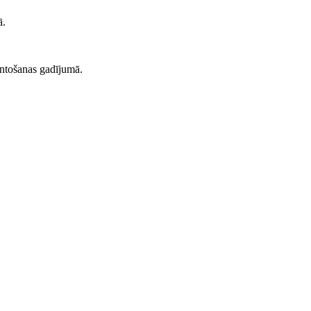
ā.
ntošanas gadījumā.