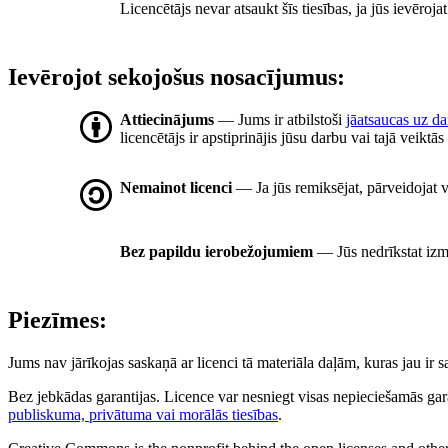
Licencētājs nevar atsaukt šīs tiesības, ja jūs ievēroj
Ievērojot sekojošus nosacījumus:
Attiecinājums
— Jums ir atbilstoši
jāatsaucas uz d
licencētājs ir apstiprinājis jūsu darbu vai tajā veiktā
Nemainot licenci
— Ja jūs remiksējat, pārveidojat va
Bez papildu ierobežojumiem
— Jūs nedrīkstat izm
Piezīmes:
Jums nav jārīkojas saskaņā ar licenci tā materiāla daļām, kuras jau ir
Bez jebkādas garantijas. Licence var nesniegt visas nepieciešamās gar
publiskuma, privātuma vai morālās tiesības
.