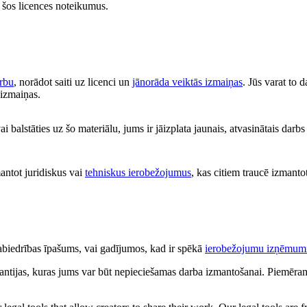
at šos licences noteikumus.
arbu
, norādot saiti uz licenci un
jānorāda veiktās izmaiņas
. Jūs varat to 
s izmaiņas.
i balstāties uz šo materiālu, jums ir jāizplata jaunais, atvasinātais darb
antot juridiskus vai
tehniskus ierobežojumus
, kas citiem traucē izmantot
 sabiedrības īpašums, vai gadījumos, kad ir spēkā
ierobežojumu izņēmum
antijas, kuras jums var būt nepieciešamas darba izmantošanai. Piemēram,