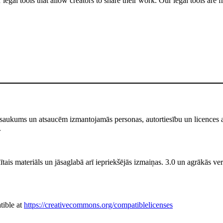
gal tools that allow creators to share their work. Our legal tools are fr
saukums un atsaucēm izmantojamās personas, autortiesību un licences atr
.
ais materiāls un jāsaglabā arī iepriekšējās izmaiņas. 3.0 un agrākās versi
tible at
https://creativecommons.org/compatiblelicenses