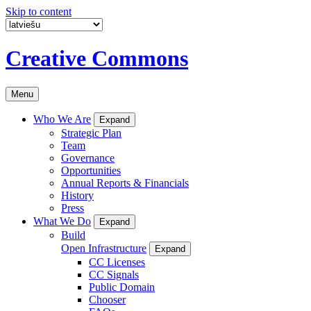
Skip to content
Creative Commons
Menu
Who We Are
Expand
Strategic Plan
Team
Governance
Opportunities
Annual Reports & Financials
History
Press
What We Do
Expand
Build
Open Infrastructure
Expand
CC Licenses
CC Signals
Public Domain
Chooser