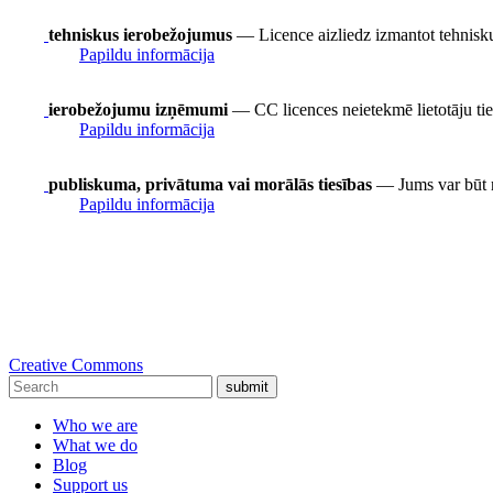
tehniskus ierobežojumus
— Licence aizliedz izmantot tehnisku
Papildu informācija
ierobežojumu izņēmumi
— CC licences neietekmē lietotāju t
Papildu informācija
publiskuma, privātuma vai morālās tiesības
— Jums var būt nep
Papildu informācija
Creative Commons
submit
Who we are
What we do
Blog
Support us