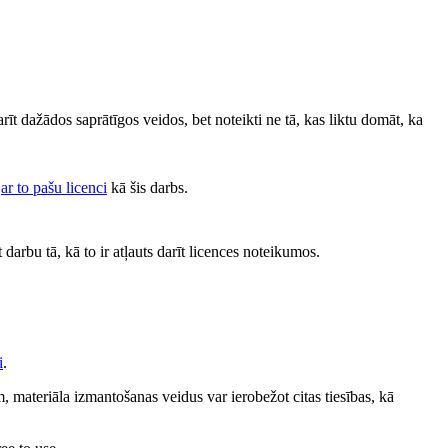
darīt dažādos saprātīgos veidos, bet noteikti ne tā, kas liktu domāt, ka
s
ar to pašu licenci
kā šis darbs.
 darbu tā, kā to ir atļauts darīt licences noteikumos.
i
.
 materiāla izmantošanas veidus var ierobežot citas tiesības, kā