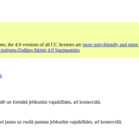
ons, the 4.0 versions of all CC licenses are
more user-friendly and more 
inājums-Dalīties līdzīgi 4.0 Starptautisks
t/
idē un formātā jebkurām vajadzībām, arī komerciāli.
ot jaunu uz esošā pamata jebkurām vajadzībām, arī komerciāli.