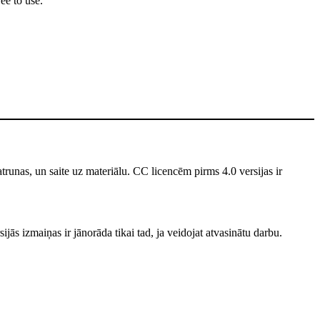
ee to use.
unas, un saite uz materiālu. CC licencēm pirms 4.0 versijas ir
jās izmaiņas ir jānorāda tikai tad, ja veidojat atvasinātu darbu.