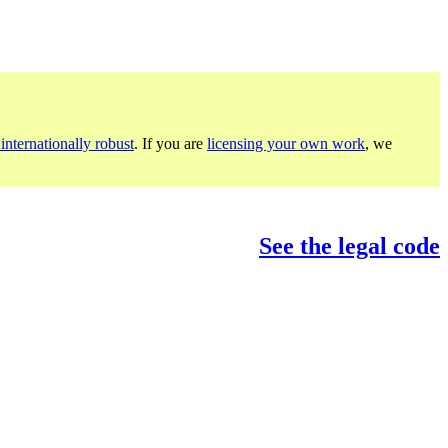
internationally robust
. If you are
licensing your own work
, we
See the legal code