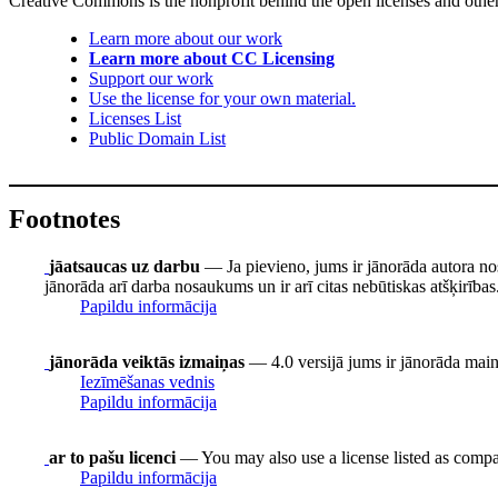
Creative Commons is the nonprofit behind the open licenses and other le
Learn more about our work
Learn more about CC Licensing
Support our work
Use the license for your own material.
Licenses List
Public Domain List
Footnotes
jāatsaucas uz darbu
— Ja pievieno, jums ir jānorāda autora no
jānorāda arī darba nosaukums un ir arī citas nebūtiskas atšķirības
Papildu informācija
jānorāda veiktās izmaiņas
— 4.0 versijā jums ir jānorāda mainīt
Iezīmēšanas vednis
Papildu informācija
ar to pašu licenci
— You may also use a license listed as compa
Papildu informācija