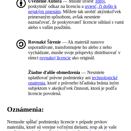
Uvedenie Autora
— Musíte uviesť
zdroj
,
poskytnúť odkaz na licenciu a
uviesť, či došlo k
nejakým zmenám
. Môžete tak urobiť akýmkoľvek
primeraným spôsobom, avšak nesmiete
naznačovať, že poskytovateľ licencie súhlasí s vami
alebo s vaším použitím.
Rovnaké Šírenie
— Ak materiál nanovo
usporadúvate, transformujete ho alebo z neho
vychádzate, musíte svoje príspevky distribuovať v
rámci
rovnakej licencie
ako originál.
Žiadne ďalšie obmedzenia
— Nesmiete
uplatňovať právne podmienky ani
technologické
opatrenia
, ktoré z právneho hľadiska bránia iným
subjektom v akejkoľvek činnosti, ktorá je podľa
licencie povolená.
Oznámenia:
Nemusíte spĺňať podmienky licencie v prípade prvkov
materiálu, ktoré sú verejne voľnými dielami, resp ak je vaše