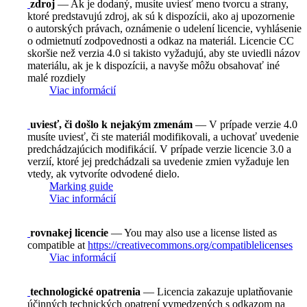
zdroj
— Ak je dodaný, musíte uviesť meno tvorcu a strany,
ktoré predstavujú zdroj, ak sú k dispozícii, ako aj upozornenie
o autorských právach, oznámenie o udelení licencie, vyhlásenie
o odmietnutí zodpovednosti a odkaz na materiál. Licencie CC
skoršie než verzia 4.0 si takisto vyžadujú, aby ste uviedli názov
materiálu, ak je k dispozícii, a navyše môžu obsahovať iné
malé rozdiely
Viac informácií
uviesť, či došlo k nejakým zmenám
— V prípade verzie 4.0
musíte uviesť, či ste materiál modifikovali, a uchovať uvedenie
predchádzajúcich modifikácií. V prípade verzie licencie 3.0 a
verzií, ktoré jej predchádzali sa uvedenie zmien vyžaduje len
vtedy, ak vytvoríte odvodené dielo.
Marking guide
Viac informácií
rovnakej licencie
— You may also use a license listed as
compatible at
https://creativecommons.org/compatiblelicenses
Viac informácií
technologické opatrenia
— Licencia zakazuje uplatňovanie
účinných technických opatrení vymedzených s odkazom na