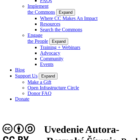
FAQs
Implement
the Commons
Expand
Where CC Makes An Impact
Resources
Search the Commons
Engage
the People
Expand
Training + Webinars
Advocacy
Community
Events
Blog
Support Us
Expand
Make a Gift
Open Infrastructure Circle
Donor FAQ
Donate
Uvedenie Autora-