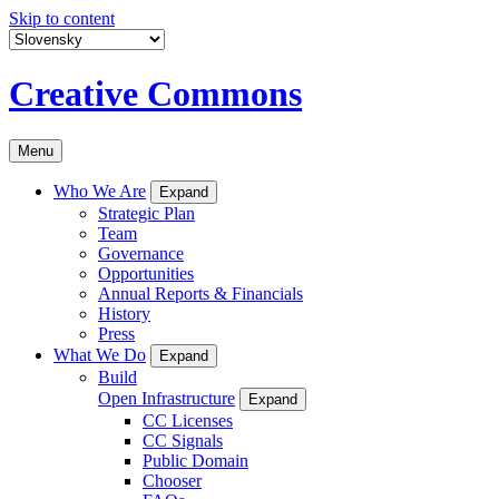
Skip to content
Creative Commons
Menu
Who We Are
Expand
Strategic Plan
Team
Governance
Opportunities
Annual Reports & Financials
History
Press
What We Do
Expand
Build
Open Infrastructure
Expand
CC Licenses
CC Signals
Public Domain
Chooser