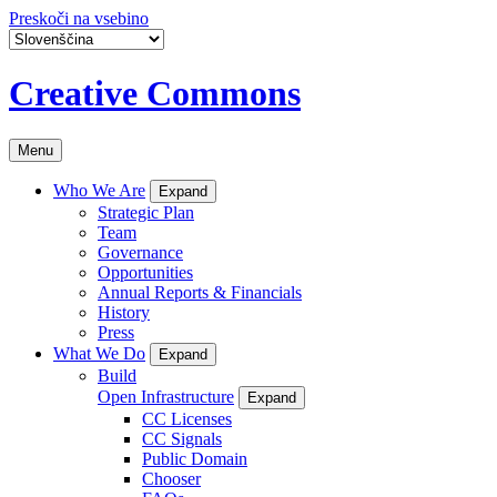
Preskoči na vsebino
Creative Commons
Menu
Who We Are
Expand
Strategic Plan
Team
Governance
Opportunities
Annual Reports & Financials
History
Press
What We Do
Expand
Build
Open Infrastructure
Expand
CC Licenses
CC Signals
Public Domain
Chooser