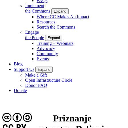
FAQs
Implement
the Commons
Expand
Where CC Makes An Impact
Resources
Search the Commons
Engage
the People
Expand
Training + Webinars
Advocacy
Community
Events
Blog
Support Us
Expand
Make a Gift
Open Infrastructure Circle
Donor FAQ
Donate
Priznanje
CC BY-