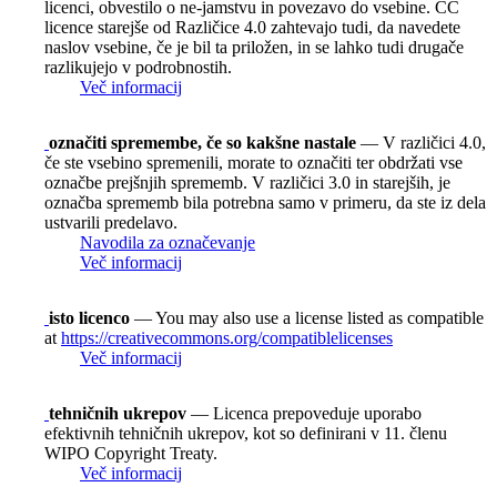
licenci, obvestilo o ne-jamstvu in povezavo do vsebine. CC
licence starejše od Različice 4.0 zahtevajo tudi, da navedete
naslov vsebine, če je bil ta priložen, in se lahko tudi drugače
razlikujejo v podrobnostih.
Več informacij
označiti spremembe, če so kakšne nastale
— V različici 4.0,
če ste vsebino spremenili, morate to označiti ter obdržati vse
označbe prejšnjih sprememb. V različici 3.0 in starejših, je
označba sprememb bila potrebna samo v primeru, da ste iz dela
ustvarili predelavo.
Navodila za označevanje
Več informacij
isto licenco
— You may also use a license listed as compatible
at
https://creativecommons.org/compatiblelicenses
Več informacij
tehničnih ukrepov
— Licenca prepoveduje uporabo
efektivnih tehničnih ukrepov, kot so definirani v 11. členu
WIPO Copyright Treaty.
Več informacij