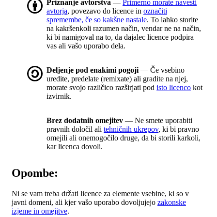
Priznanje avtorstva
—
Primerno morate navesti
avtorja
, povezavo do licence in
označiti
spremembe, če so kakšne nastale
. To lahko storite
na kakršenkoli razumen način, vendar ne na način,
ki bi namigoval na to, da dajalec licence podpira
vas ali vašo uporabo dela.
Deljenje pod enakimi pogoji
— Če vsebino
uredite, predelate (remixate) ali gradite na njej,
morate svojo različico razširjati pod
isto licenco
kot
izvirnik.
Brez dodatnih omejitev
— Ne smete uporabiti
pravnih določil ali
tehničnih ukrepov
, ki bi pravno
omejili ali onemogočilo druge, da bi storili karkoli,
kar licenca dovoli.
Opombe:
Ni se vam treba držati licence za elemente vsebine, ki so v
javni domeni, ali kjer vašo uporabo dovoljujejo
zakonske
izjeme in omejitve
.