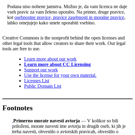
Podana niso nobene jamstva. Možno je, da vam licenca ne daje
vseh pravic za vam želeno uporabo. Na primer, druge pravice,
kot
osebnostne pravice, pravice zasebnosti in moralne pravice
,
lahko omejujejo kako smete uporabiti vsebino.
Creative Commons is the nonprofit behind the open licenses and
other legal tools that allow creators to share their work. Our legal
tools are free to use.
Learn more about our work
Learn more about CC Licensing
Support our work
Use the license for your own material.
Licenses List
Public Domain List
Footnotes
Primerno morate navesti avtorja
— V kolikor so bili
priloženi, morate navesti ime avtorja in drugih oseb, ki jih je
treba navesti, obvestilo o avtorskih pravicah, obvestilo o