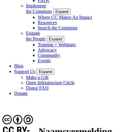
FAQs
Implement
the Commons
Expand
Where CC Makes An Impact
Resources
Search the Commons
Engage
the People
Expand
Training + Webinars
Advocacy
Community
Events
Blog
Support Us
Expand
Make a Gift
Open Infrastructure Circle
Donor FAQ
Donate
CC BY-
Naamsvermelding-