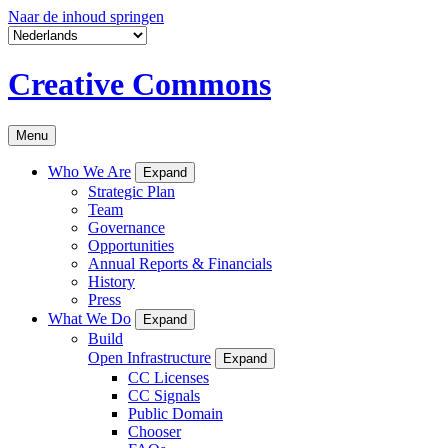
Naar de inhoud springen
Creative Commons
Menu
Who We Are
Expand
Strategic Plan
Team
Governance
Opportunities
Annual Reports & Financials
History
Press
What We Do
Expand
Build
Open Infrastructure
Expand
CC Licenses
CC Signals
Public Domain
Chooser