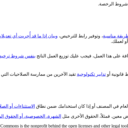
ت شروط الرخصة.
ريقة مناسبة
، وتوفير رابط للترخيص،
وبيان إذا ما قد أُجريت أي تعديل
و لعملك.
افة على هذا العمل، فيجب عليك توزيع العمل الناتج
بنفس شروط ترخي
قانونية أو
تدابير تكنولوجية
تقيد الآخرين من ممارسة الصلاحيات التي 
العام في المصنف أو إذا كان استخدامك ضمن نطاق
الاستثناءات أو الصل
ض معين. فمثلاً، الحقوق الأخرى مثل
الشهرة، الخصوصية، أو الحقوق الم
Commons is the nonprofit behind the open licenses and other legal tools t