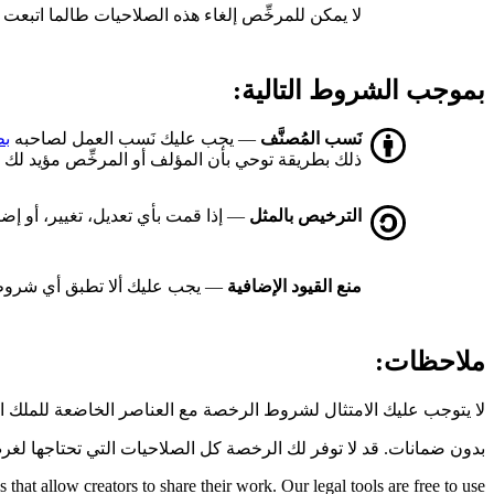
لا يمكن للمرخِّص إلغاء هذه الصلاحيات طالما اتبع
بموجب الشروط التالية:
نَسب المُصنَّف
— يجب عليك نَسب العمل لصاحبه
بط
ذلك بطريقة توحي بأن المؤلف أو المرخِّص مؤيد لك أ
الترخيص بالمثل
— إذا قمت بأي تعديل، تغيير، أو إض
منع القيود الإضافية
— يجب عليك ألا تطبق أي شروط 
ملاحظات:
لا يتوجب عليك الامتثال لشروط الرخصة مع العناصر الخاضعة للملك 
بدون ضمانات. قد لا توفر لك الرخصة كل الصلاحيات التي تحتاجها لغر
hat allow creators to share their work. Our legal tools are free to use.