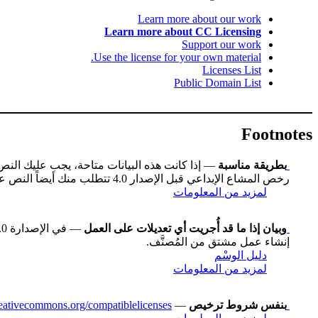
Learn more about our work
Learn more about CC Licensing
Support our work
Use the license for your own material.
Licenses List
Public Domain List
Footnotes
بطريقة مناسبة
— إذا كانت هذه البيانات متاحة، يجب عليك الن
رخص المشاع الإبداعي قبل الإصدار 4.0 تتطلب منك أيضاً النص على عنوان العمل إن كان متاحاً، وقد تكون هناك اختلافات طفيفة أخرى.
لمزيد من المعلومات
وبيان إذا ما قد أُجريت أي تعديلات على العمل
إنشاء عمل مشتق من المُصنَّف.
دليل الوسْم
لمزيد من المعلومات
بنفس شروط ترخيص
— You may also use a license listed as compatible at
creativecommons.org/compatiblelicenses