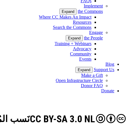
FAQs
Implement
the Commons
Expand
Where CC Makes An Impact
Resources
Search the Commons
Engage
the People
Expand
Training + Webinars
Advocacy
Community
Events
Blog
Support Us
Expand
Make a Gift
Open Infrastructure Circle
Donor FAQ
Donate
CC BY-SA 3.0 NL
نَسب المُصن