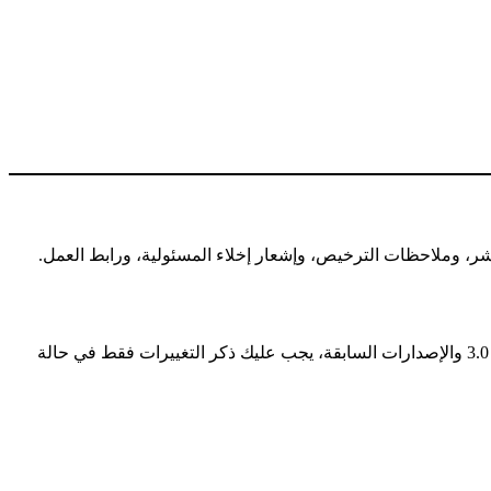
ر، وملاحظات الترخيص، وإشعار إخلاء المسئولية، ورابط العمل.
— في الإصدارة 4.0، يجب عليك ذكر وتوضيح أي تغيير أجريته على المُصنَّف. في الإصدارة 3.0 والإصدارات السابقة، يجب عليك ذكر التغييرات فقط في حالة