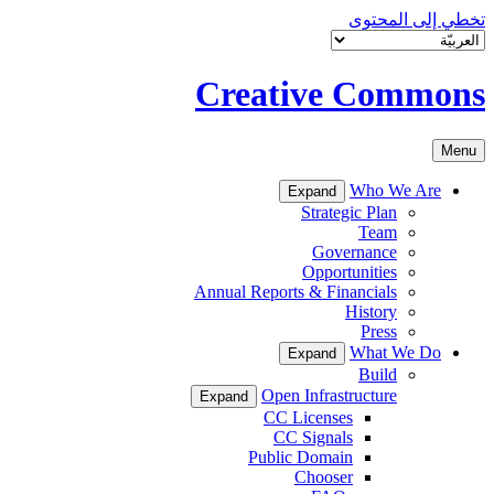
تخطي إلى المحتوى
Creative Commons
Menu
Who We Are
Expand
Strategic Plan
Team
Governance
Opportunities
Annual Reports & Financials
History
Press
What We Do
Expand
Build
Open Infrastructure
Expand
CC Licenses
CC Signals
Public Domain
Chooser