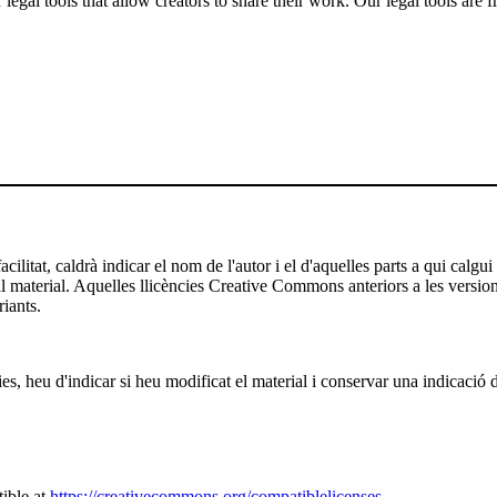
gal tools that allow creators to share their work. Our legal tools are fr
ilitat, caldrà indicar el nom de l'autor i el d'aquelles parts a qui calgui
 al material. Aquelles llicències Creative Commons anteriors a les versio
riants.
es, heu d'indicar si heu modificat el material i conservar una indicació d
ible at
https://creativecommons.org/compatiblelicenses