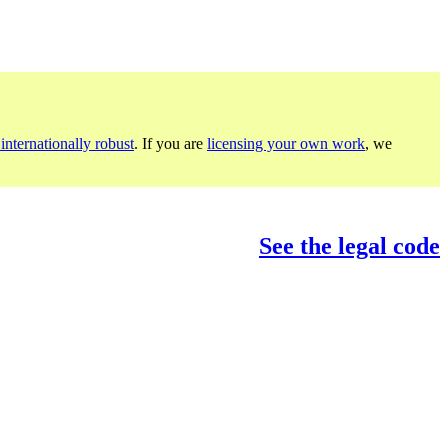
internationally robust
. If you are
licensing your own work
, we
See the legal code