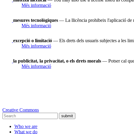
Més informació
mesures tecnològiques
— La llicència prohibeix l'aplicació de 
Més informació
excepció o limitació
— Els drets dels usuaris subjectes a les limi
Més informació
la publicitat, la privacitat, o els drets morals
— Potser cal que 
Més informació
Creative Commons
submit
Who we are
What we do