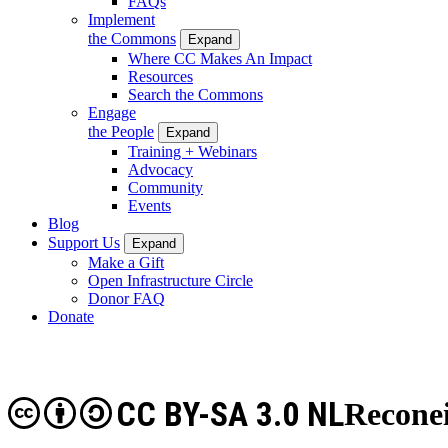
FAQs
Implement
the Commons
Expand
Where CC Makes An Impact
Resources
Search the Commons
Engage
the People
Expand
Training + Webinars
Advocacy
Community
Events
Blog
Support Us
Expand
Make a Gift
Open Infrastructure Circle
Donor FAQ
Donate
CC BY-SA 3.0 NL
Recone