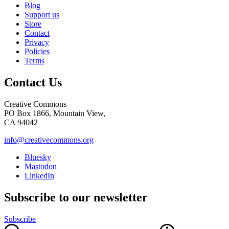
Blog
Support us
Store
Contact
Privacy
Policies
Terms
Contact Us
Creative Commons
PO Box 1866, Mountain View,
CA 94042
info@creativecommons.org
Bluesky
Mastodon
LinkedIn
Subscribe to our newsletter
Subscribe