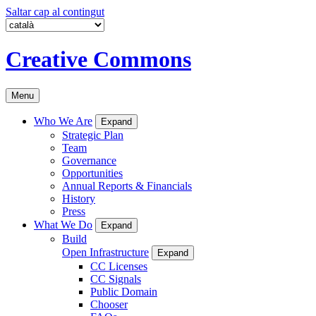
Saltar cap al contingut
Creative Commons
Menu
Who We Are
Expand
Strategic Plan
Team
Governance
Opportunities
Annual Reports & Financials
History
Press
What We Do
Expand
Build
Open Infrastructure
Expand
CC Licenses
CC Signals
Public Domain
Chooser