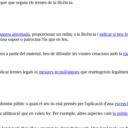
mpre que seguiu els termes de la llicència.
 manera apropiada
, proporcionar un enllaç a la llicència i
indicar si heu f
óna suport o patrocina l'ús que en feu.
u a partir del material, heu de difondre les vostres creacions amb la
ma
car termes legals ni
mesures tecnològiques
que restringeixin legalment
 domini públic o quan el seu ús està permès per l'aplicació d'una
excepci
la utilització que en voleu fer. Per exemple, altres aspectes com
la public