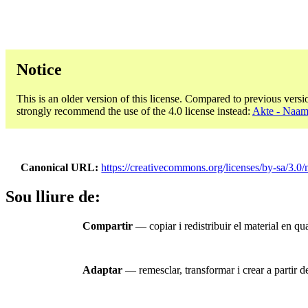
Notice
This is an older version of this license. Compared to previous versi
strongly recommend the use of the 4.0 license instead:
Akte - Naams
Canonical URL
https://creativecommons.org/licenses/by-sa/3.0/n
Sou lliure de:
Compartir
— copiar i redistribuir el material en qual
Adaptar
— remesclar, transformar i crear a partir del