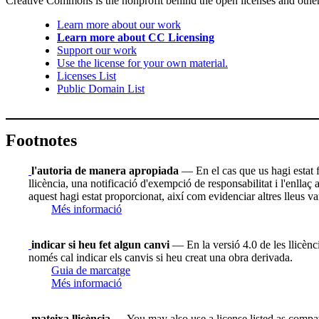
Creative Commons is the nonprofit behind the open licenses and other le
Learn more about our work
Learn more about CC Licensing
Support our work
Use the license for your own material.
Licenses List
Public Domain List
Footnotes
l'autoria de manera apropiada
— En el cas que us hagi estat fac
llicència, una notificació d'exempció de responsabilitat i l'enllaç
aquest hagi estat proporcionat, així com evidenciar altres lleus va
Més informació
indicar si heu fet algun canvi
— En la versió 4.0 de les llicènci
només cal indicar els canvis si heu creat una obra derivada.
Guia de marcatge
Més informació
mateixa llicència
— You may also use a license listed as compat