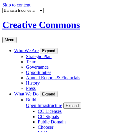
Skip to content
Creative Commons
Menu
Who We Are
Expand
Strategic Plan
Team
Governance
Opportunities
Annual Reports & Financials
History
Press
What We Do
Expand
Build
Open Infrastructure
Expand
CC Licenses
CC Signals
Public Domain
Chooser