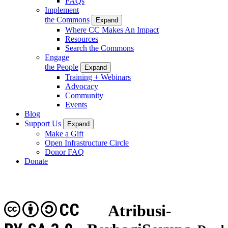
FAQs
Implement
the Commons
Expand
Where CC Makes An Impact
Resources
Search the Commons
Engage
the People
Expand
Training + Webinars
Advocacy
Community
Events
Blog
Support Us
Expand
Make a Gift
Open Infrastructure Circle
Donor FAQ
Donate
CC
Atribusi-