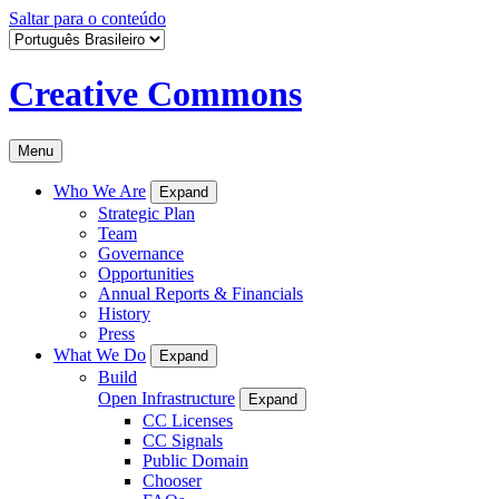
Saltar para o conteúdo
Creative Commons
Menu
Who We Are
Expand
Strategic Plan
Team
Governance
Opportunities
Annual Reports & Financials
History
Press
What We Do
Expand
Build
Open Infrastructure
Expand
CC Licenses
CC Signals
Public Domain
Chooser