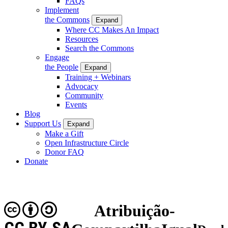
FAQs
Implement
the Commons
Expand
Where CC Makes An Impact
Resources
Search the Commons
Engage
the People
Expand
Training + Webinars
Advocacy
Community
Events
Blog
Support Us
Expand
Make a Gift
Open Infrastructure Circle
Donor FAQ
Donate
Atribuição-