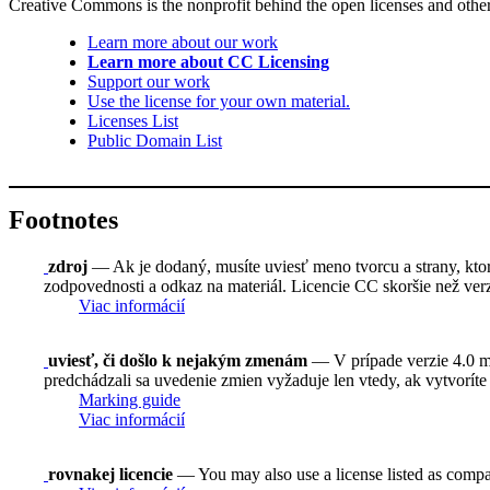
Creative Commons is the nonprofit behind the open licenses and other le
Learn more about our work
Learn more about CC Licensing
Support our work
Use the license for your own material.
Licenses List
Public Domain List
Footnotes
zdroj
— Ak je dodaný, musíte uviesť meno tvorcu a strany, ktoré
zodpovednosti a odkaz na materiál. Licencie CC skoršie než verzi
Viac informácií
uviesť, či došlo k nejakým zmenám
— V prípade verzie 4.0 mus
predchádzali sa uvedenie zmien vyžaduje len vtedy, ak vytvoríte
Marking guide
Viac informácií
rovnakej licencie
— You may also use a license listed as compa