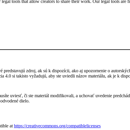
gal tools that allow creators to share their work. Our legal tools are fr
 predstavujú zdroj, ak sú k dispozícii, ako aj upozornenie o autorskýc
a 4.0 si takisto vyžadujú, aby ste uviedli názov materiálu, ak je k dis
íte uviesť, či ste materiál modifikovali, a uchovať uvedenie predchádzaj
 odvodené dielo.
tible at
https://creativecommons.org/compatiblelicenses