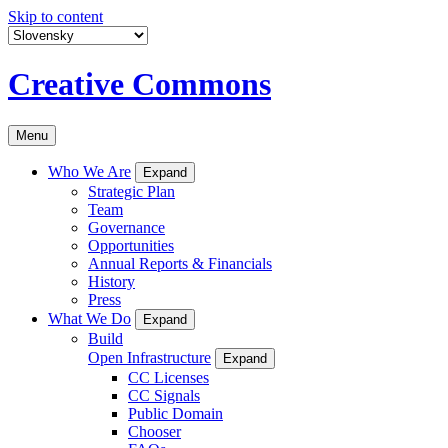
Skip to content
Creative Commons
Menu
Who We Are
Expand
Strategic Plan
Team
Governance
Opportunities
Annual Reports & Financials
History
Press
What We Do
Expand
Build
Open Infrastructure
Expand
CC Licenses
CC Signals
Public Domain
Chooser