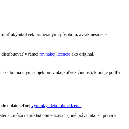
 urobiť akýmkoľvek primeraným spôsobom, avšak nesmiete
 distribuovať v rámci
rovnakej licencie
ako originál.
diska bránia iným subjektom v akejkoľvek činnosti, ktorá je podľa
ade uplatniteľnej
výnimky alebo obmedzenia
.
teriál, môžu napríklad obmedzovať aj iné práva, ako sú práva v