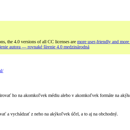
ons, the 4.0 versions of all CC licenses are
more user-friendly and more 
enie autora — rovnaké šírenie 4.0 medzinárodná
l/
rovať ho na akomkoľvek médiu alebo v akomkoľvek formáte na akýkoľ
ť a vychádzať z neho na akýkoľvek účel, a to aj na obchodný.