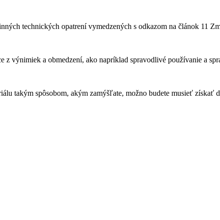
činných technických opatrení vymedzených s odkazom na článok 11 Z
z výnimiek a obmedzení, ako napríklad spravodlivé používanie a spra
iálu takým spôsobom, akým zamýšľate, možno budete musieť získať d