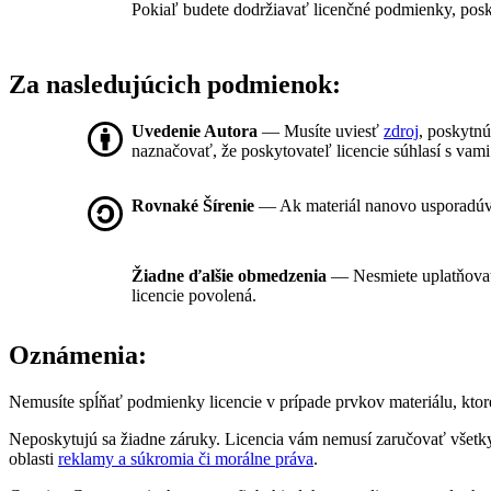
Pokiaľ budete dodržiavať licenčné podmienky, posk
Za nasledujúcich podmienok:
Uvedenie Autora
— Musíte uviesť
zdroj
, poskytnú
naznačovať, že poskytovateľ licencie súhlasí s vami
Rovnaké Šírenie
— Ak materiál nanovo usporadúvat
Žiadne ďalšie obmedzenia
— Nesmiete uplatňova
licencie povolená.
Oznámenia:
Nemusíte spĺňať podmienky licencie v prípade prvkov materiálu, ktoré
Neposkytujú sa žiadne záruky. Licencia vám nemusí zaručovať všetky
oblasti
reklamy a súkromia či morálne práva
.