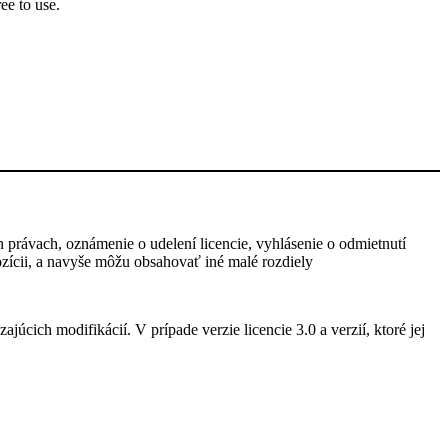
ee to use.
h právach, oznámenie o udelení licencie, vyhlásenie o odmietnutí
pozícii, a navyše môžu obsahovať iné malé rozdiely
úcich modifikácií. V prípade verzie licencie 3.0 a verzií, ktoré jej