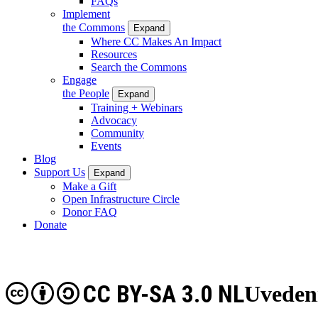
FAQs
Implement
the Commons
Expand
Where CC Makes An Impact
Resources
Search the Commons
Engage
the People
Expand
Training + Webinars
Advocacy
Community
Events
Blog
Support Us
Expand
Make a Gift
Open Infrastructure Circle
Donor FAQ
Donate
CC BY-SA 3.0 NL
Uveden