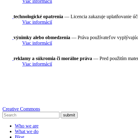
Viac informácií
technologické opatrenia
— Licencia zakazuje uplatňovanie ú
Viac informácií
výnimky alebo obmedzenia
— Práva používateľov vyplývajúce 
Viac informácií
reklamy a súkromia či morálne práva
— Pred použitím mater
Viac informácií
Creative Commons
submit
Who we are
What we do
Blog