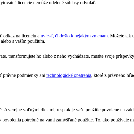
ytovateľ licencie nemôže udelené súhlasy odvolať.
ť odkaz na licenciu a
uviesť, či došlo k nejakým zmenám
. Môžete tak
 alebo s vaším použitím.
e, transformujete ho alebo z neho vychádzate, musíte svoje príspevky
ť právne podmienky ani
technologické opatrenia
, ktoré z právneho hľa
 sú verejne voľnými dielami, resp ak je vaše použitie povolené na zákl
 povolenia potrebné na vami zamýšľané použitie. To, ako používate ma