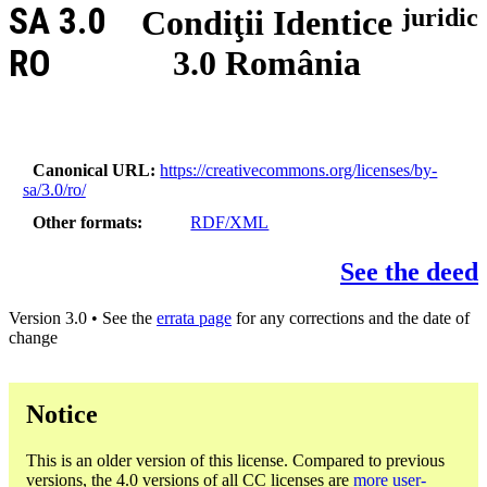
SA 3.0
Condiţii Identice
juridic
RO
3.0 România
Canonical URL
https://creativecommons.org/licenses/by-
sa/3.0/ro/
Other formats
RDF/XML
See the deed
Version 3.0 • See the
errata page
for any corrections and the date of
change
Notice
This is an older version of this license. Compared to previous
versions, the 4.0 versions of all CC licenses are
more user-