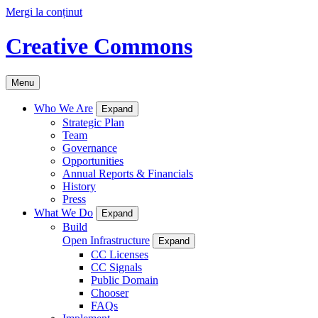
Mergi la conținut
Creative Commons
Menu
Who We Are
Expand
Strategic Plan
Team
Governance
Opportunities
Annual Reports & Financials
History
Press
What We Do
Expand
Build
Open Infrastructure
Expand
CC Licenses
CC Signals
Public Domain
Chooser
FAQs