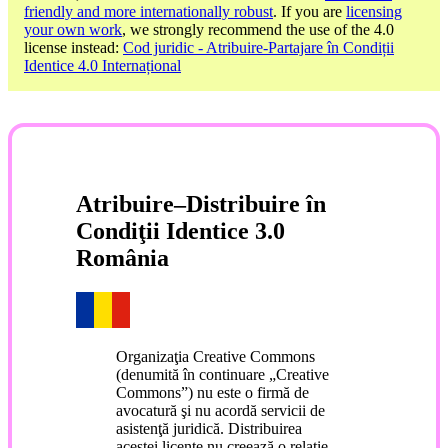
friendly and more internationally robust
. If you are
licensing
your own work
, we strongly recommend the use of the 4.0
license instead:
Cod juridic - Atribuire-Partajare în Condiții
Identice 4.0 Internațional
Atribuire–Distribuire în
Condiţii Identice 3.0
România
Organizaţia Creative Commons
(denumită în continuare „Creative
Commons”) nu este o firmă de
avocatură şi nu acordă servicii de
asistenţă juridică. Distribuirea
acestei licenţe nu creează o relaţie