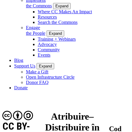
Implement
the Commons
Expand
Where CC Makes An Impact
Resources
Search the Commons
Engage
the People
Expand
Training + Webinars
Advocacy
Community
Events
Blog
Support Us
Expand
Make a Gift
Open Infrastructure Circle
Donor FAQ
Donate
Atribuire–
CC BY-
Distribuire în
Cod