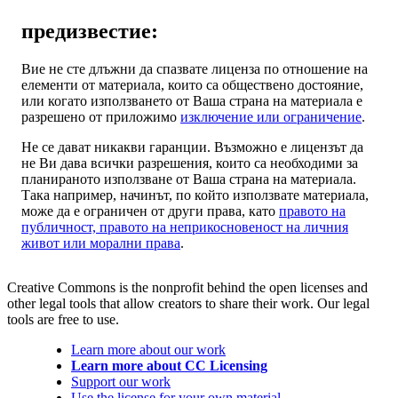
предизвестие:
Вие не сте длъжни да спазвате лиценза по отношение на
елементи от материала, които са обществено достояние,
или когато използването от Ваша страна на материала е
разрешено от приложимо
изключение или ограничение
.
Не се дават никакви гаранции. Възможно е лицензът да
не Ви дава всички разрешения, които са необходими за
планираното използване от Ваша страна на материала.
Така например, начинът, по който използвате материала,
може да е ограничен от други права, като
правото на
публичност, правото на неприкосновеност на личния
живот или морални права
.
Creative Commons is the nonprofit behind the open licenses and
other legal tools that allow creators to share their work. Our legal
tools are free to use.
Learn more about our work
Learn more about CC Licensing
Support our work
Use the license for your own material.