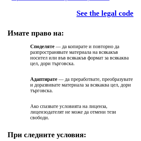
See the legal code
Имате право на:
Споделяте
— да копирате и повторно да
разпространявате материала на всякакъв
носител или във всякакъв формат за всякаква
цел, дори търговска.
Адаптирате
— да преработвате, преобразувате
и доразвивате материала за всякаква цел, дори
търговска.
Ако спазвате условията на лиценза,
лицензодателят не може да отмени тези
свободи.
При следните условия: