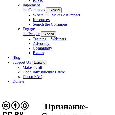
FAQs
Implement
the Commons
Expand
Where CC Makes An Impact
Resources
Search the Commons
Engage
the People
Expand
Training + Webinars
Advocacy
Community
Events
Blog
Support Us
Expand
Make a Gift
Open Infrastructure Circle
Donor FAQ
Donate
Признание-
CC BY-