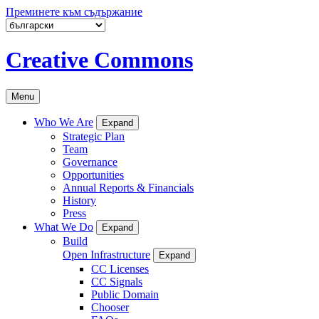
Преминете към съдържание
Creative Commons
Menu
Who We Are
Expand
Strategic Plan
Team
Governance
Opportunities
Annual Reports & Financials
History
Press
What We Do
Expand
Build
Open Infrastructure
Expand
CC Licenses
CC Signals
Public Domain
Chooser