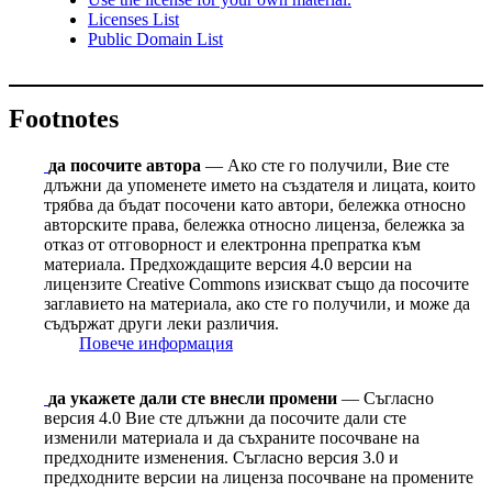
Licenses List
Public Domain List
Footnotes
да посочите автора
— Ако сте го получили, Вие сте
длъжни да упоменете името на създателя и лицата, които
трябва да бъдат посочени като автори, бележка относно
авторските права, бележка относно лиценза, бележка за
отказ от отговорност и електронна препратка към
материала. Предхождащите версия 4.0 версии на
лицензите Сreative Сommons изискват също да посочите
заглавието на материала, ако сте го получили, и може да
съдържат други леки различия.
Повече информация
да укажете дали сте внесли промени
— Съгласно
версия 4.0 Вие сте длъжни да посочите дали сте
изменили материала и да съхраните посочване на
предходните изменения. Съгласно версия 3.0 и
предходните версии на лиценза посочване на промените