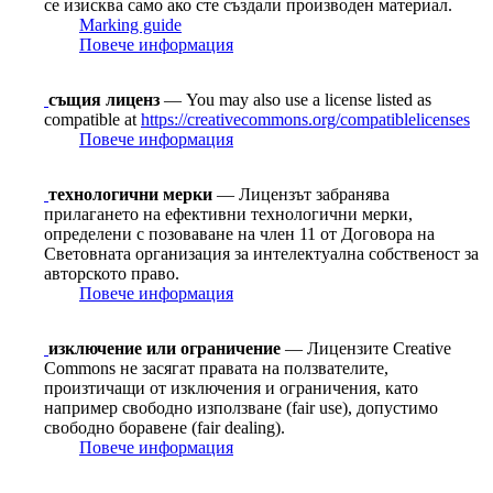
се изисква само ако сте създали производен материал.
Marking guide
Повече информация
същия лиценз
— You may also use a license listed as
compatible at
https://creativecommons.org/compatiblelicenses
Повече информация
технологични мерки
— Лицензът забранява
прилагането на ефективни технологични мерки,
определени с позоваване на член 11 от Договорa на
Световната организация за интелектуална собственост за
авторското право.
Повече информация
изключение или ограничение
— Лицензите Creative
Commons не засягат правата на ползвателите,
произтичащи от изключения и ограничения, като
например свободно използване (fair use), допустимо
свободно боравене (fair dealing).
Повече информация