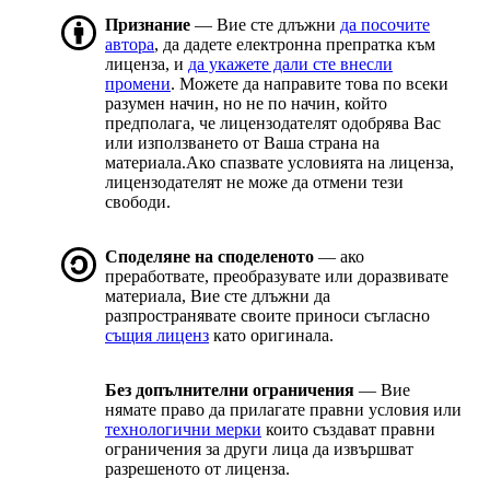
Признание
— Вие сте длъжни
да посочите
автора
, да дадете електронна препратка към
лиценза, и
да укажете дали сте внесли
промени
. Можете да направите това по всеки
разумен начин, но не по начин, който
предполага, че лицензодателят одобрява Вас
или използването от Ваша страна на
материала.Ако спазвате условията на лиценза,
лицензодателят не може да отмени тези
свободи.
Споделяне на споделеното
— ако
преработвате, преобразувате или доразвивате
материала, Вие сте длъжни да
разпространявате своите приноси съгласно
същия лиценз
като оригинала.
Без допълнителни ограничения
— Вие
нямате право да прилагате правни условия или
технологични мерки
които създават правни
ограничения за други лица да извършват
разрешеното от лиценза.