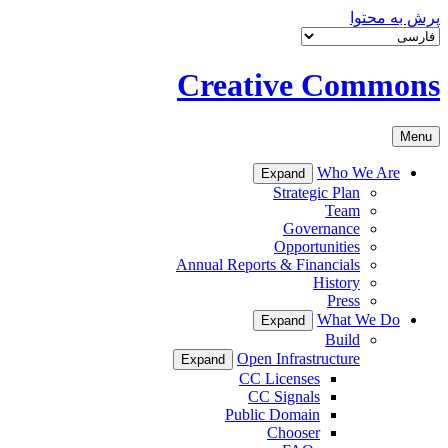
پرش به محتوا
Creative Commons
Menu
Who We Are
Expand
Strategic Plan
Team
Governance
Opportunities
Annual Reports & Financials
History
Press
What We Do
Expand
Build
Open Infrastructure
Expand
CC Licenses
CC Signals
Public Domain
Chooser