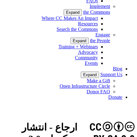
FAQs
Implement
the Commons
Expand
Where CC Makes An Impact
Resources
Search the Commons
Engage
the People
Expand
Training + Webinars
Advocacy
Community
Events
Blog
Support Us
Expand
Make a Gift
Open Infrastructure Circle
Donor FAQ
Donate
CC
ارجاع - انتشار