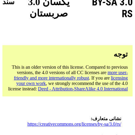
BY-SA 3.0
یکسان 3.0
سند
RS
صربستان
توجه
This is an older version of this license. Compared to previous
versions, the 4.0 versions of all CC licenses are
more user-
friendly and more internationally robust
. If you are
licensing
your own work
, we strongly recommend the use of the 4.0
license instead:
Deed - Attribution-ShareAlike 4.0 International
نشانی متعارف
https://creativecommons.org/licenses/by-sa/3.0/rs/