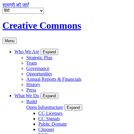
सामग्री को जाएँ
Creative Commons
Menu
Who We Are
Expand
Strategic Plan
Team
Governance
Opportunities
Annual Reports & Financials
History
Press
What We Do
Expand
Build
Open Infrastructure
Expand
CC Licenses
CC Signals
Public Domain
Chooser