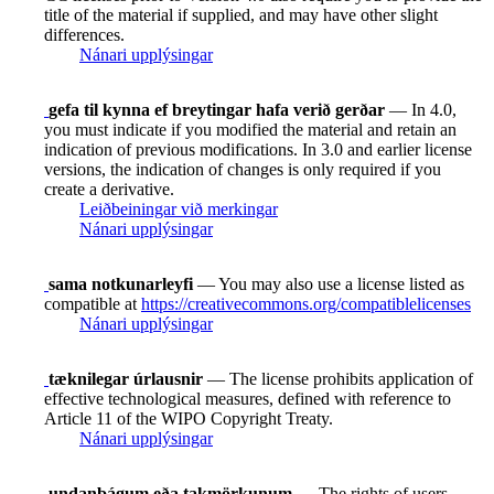
title of the material if supplied, and may have other slight
differences.
Nánari upplýsingar
gefa til kynna ef breytingar hafa verið gerðar
— In 4.0,
you must indicate if you modified the material and retain an
indication of previous modifications. In 3.0 and earlier license
versions, the indication of changes is only required if you
create a derivative.
Leiðbeiningar við merkingar
Nánari upplýsingar
sama notkunarleyfi
— You may also use a license listed as
compatible at
https://creativecommons.org/compatiblelicenses
Nánari upplýsingar
tæknilegar úrlausnir
— The license prohibits application of
effective technological measures, defined with reference to
Article 11 of the WIPO Copyright Treaty.
Nánari upplýsingar
undanþágum eða takmörkunum
— The rights of users