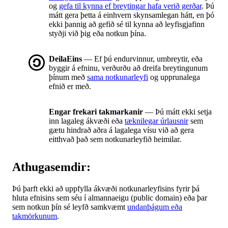
og
gefa til kynna ef breytingar hafa verið gerðar
. Þú
mátt gera þetta á einhvern skynsamlegan hátt, en þó
ekki þannig að gefið sé til kynna að leyfisgjafinn
styðji við þig eða notkun þína.
DeilaEins
— Ef þú endurvinnur, umbreytir, eða
byggir á efninu, verðurðu að dreifa breytingunum
þínum með
sama notkunarleyfi
og upprunalega
efnið er með.
Engar frekari takmarkanir
— Þú mátt ekki setja
inn lagaleg ákvæði eða
tæknilegar úrlausnir
sem
gætu hindrað aðra á lagalega vísu við að gera
eitthvað það sem notkunarleyfið heimilar.
Athugasemdir:
Þú þarft ekki að uppfylla ákvæði notkunarleyfisins fyrir þá
hluta efnisins sem séu í almannaeigu (public domain) eða þar
sem notkun þín sé leyfð samkvæmt
undanþágum eða
takmörkunum
.