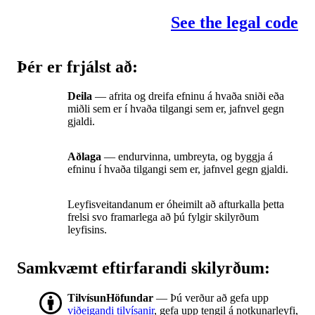
See the legal code
Þér er frjálst að:
Deila
— afrita og dreifa efninu á hvaða sniði eða
miðli sem er í hvaða tilgangi sem er, jafnvel gegn
gjaldi.
Aðlaga
— endurvinna, umbreyta, og byggja á
efninu í hvaða tilgangi sem er, jafnvel gegn gjaldi.
Leyfisveitandanum er óheimilt að afturkalla þetta
frelsi svo framarlega að þú fylgir skilyrðum
leyfisins.
Samkvæmt eftirfarandi skilyrðum:
TilvísunHöfundar
— Þú verður að gefa upp
viðeigandi tilvísanir
, gefa upp tengil á notkunarleyfi,