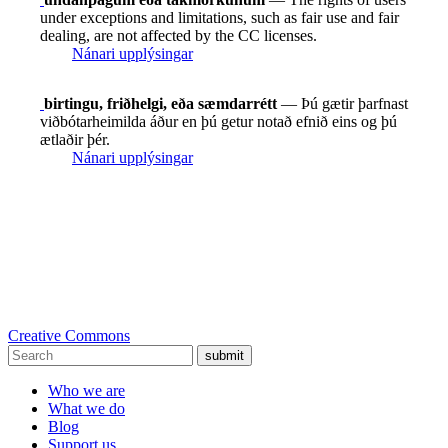
under exceptions and limitations, such as fair use and fair
dealing, are not affected by the CC licenses.
Nánari upplýsingar
birtingu, friðhelgi, eða sæmdarrétt
— Þú gætir þarfnast
viðbótarheimilda áður en þú getur notað efnið eins og þú
ætlaðir þér.
Nánari upplýsingar
Creative Commons
submit
Who we are
What we do
Blog
Support us