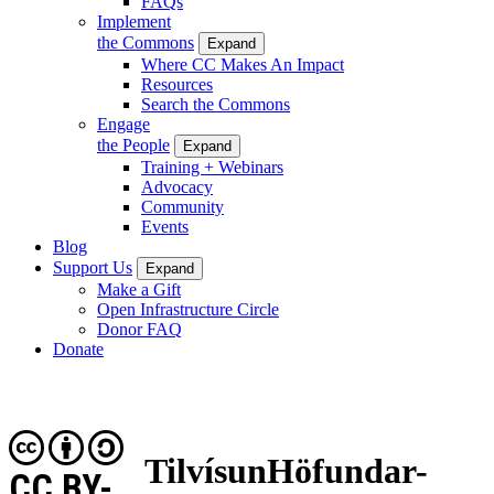
FAQs
Implement
the Commons
Expand
Where CC Makes An Impact
Resources
Search the Commons
Engage
the People
Expand
Training + Webinars
Advocacy
Community
Events
Blog
Support Us
Expand
Make a Gift
Open Infrastructure Circle
Donor FAQ
Donate
TilvísunHöfundar-
CC BY-