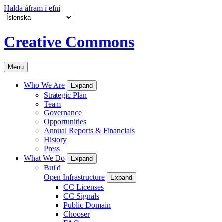
Halda áfram í efni
Creative Commons
Menu
Who We Are
Expand
Strategic Plan
Team
Governance
Opportunities
Annual Reports & Financials
History
Press
What We Do
Expand
Build
Open Infrastructure
Expand
CC Licenses
CC Signals
Public Domain
Chooser