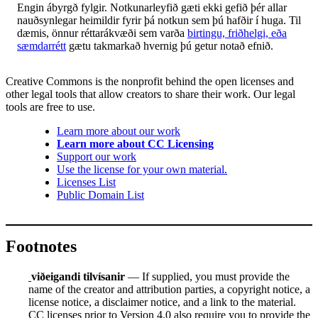
Engin ábyrgð fylgir. Notkunarleyfið gæti ekki gefið þér allar
nauðsynlegar heimildir fyrir þá notkun sem þú hafðir í huga. Til
dæmis, önnur réttarákvæði sem varða
birtingu, friðhelgi, eða
sæmdarrétt
gætu takmarkað hvernig þú getur notað efnið.
Creative Commons is the nonprofit behind the open licenses and
other legal tools that allow creators to share their work. Our legal
tools are free to use.
Learn more about our work
Learn more about CC Licensing
Support our work
Use the license for your own material.
Licenses List
Public Domain List
Footnotes
viðeigandi tilvísanir
— If supplied, you must provide the
name of the creator and attribution parties, a copyright notice, a
license notice, a disclaimer notice, and a link to the material.
CC licenses prior to Version 4.0 also require you to provide the