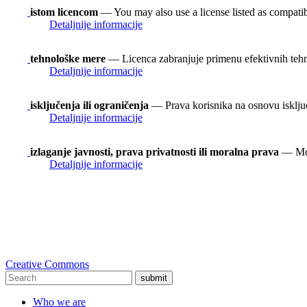
istom licencom
— You may also use a license listed as compati
Detaljnije informacije
tehnološke mere
— Licenca zabranjuje primenu efektivnih teh
Detaljnije informacije
isključenja ili ograničenja
— Prava korisnika na osnovu isključen
Detaljnije informacije
izlaganje javnosti, prava privatnosti ili moralna prava
— Možd
Detaljnije informacije
Creative Commons
submit
Who we are