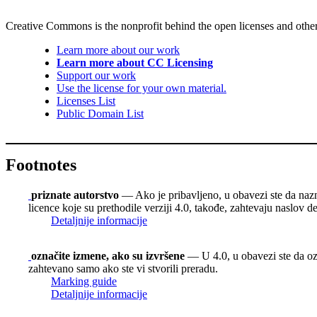
Creative Commons is the nonprofit behind the open licenses and other le
Learn more about our work
Learn more about CC Licensing
Support our work
Use the license for your own material.
Licenses List
Public Domain List
Footnotes
priznate autorstvo
— Ako je pribavljeno, u obavezi ste da nazn
licence koje su prethodile verziji 4.0, takođe, zahtevaju naslov d
Detaljnije informacije
označite izmene, ako su izvršene
— U 4.0, u obavezi ste da ozn
zahtevano samo ako ste vi stvorili preradu.
Marking guide
Detaljnije informacije