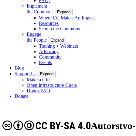
FAQs
Implement
the Commons
Expand
Where CC Makes An Impact
Resources
Search the Commons
Engage
the People
Expand
Training + Webinars
Advocacy
Community
Events
Blog
Support Us
Expand
Make a Gift
Open Infrastructure Circle
Donor FAQ
Donate
CC BY-SA 4.0
Autorstvo-