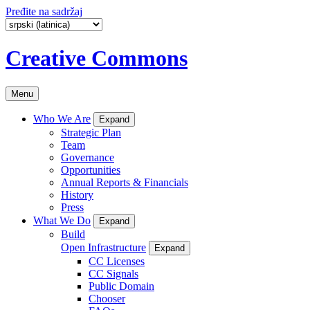
Pređite na sadržaj
Creative Commons
Menu
Who We Are
Expand
Strategic Plan
Team
Governance
Opportunities
Annual Reports & Financials
History
Press
What We Do
Expand
Build
Open Infrastructure
Expand
CC Licenses
CC Signals
Public Domain
Chooser