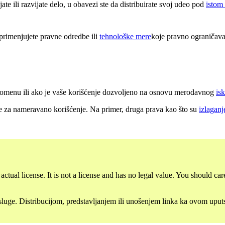
e ili razvijate delo, u obavezi ste da distribuirate svoj udeo pod
istom
rimenjujete pravne odredbe ili
tehnološke mere
koje pravno ograničava
 domenu ili ako je vaše korišćenje dozvoljeno na osnovu merodavnog
isk
e za nameravano korišćenje. Na primer, druga prava kao što su
izlaganj
ctual license. It is not a license and has no legal value. You should care
ge. Distribucijom, predstavljanjem ili unošenjem linka ka ovom uputstvu