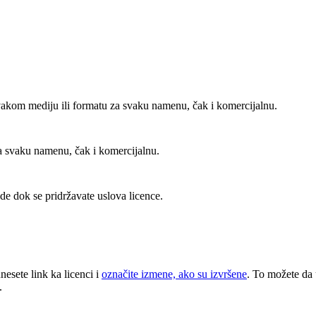
vakom mediju ili formatu za svaku namenu, čak i komercijalnu.
za svaku namenu, čak i komercijalnu.
e dok se pridržavate uslova licence.
unesete link ka licenci i
označite izmene, ako su izvršene
. To možete da 
.