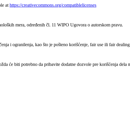
ble at
https://creativecommons.org/compatiblelicenses
noloških mera, određenih čl. 11 WIPO Ugovora o autorskom pravu.
ja i ogranilenja, kao što je pošteno korišćenje, fair use ili fair deali
a će biti potrebno da pribavite dodatne dozvole pre korišćenja dela n