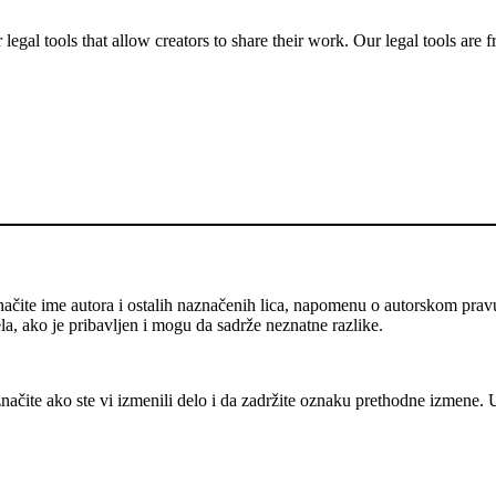
gal tools that allow creators to share their work. Our legal tools are fr
ačite ime autora i ostalih naznačenih lica, napomenu o autorskom prav
ela, ako je pribavljen i mogu da sadrže neznatne razlike.
ačite ako ste vi izmenili delo i da zadržite oznaku prethodne izmene.