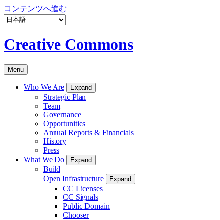
コンテンツへ進む
Creative Commons
Menu
Who We Are
Expand
Strategic Plan
Team
Governance
Opportunities
Annual Reports & Financials
History
Press
What We Do
Expand
Build
Open Infrastructure
Expand
CC Licenses
CC Signals
Public Domain
Chooser