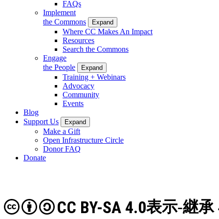
FAQs
Implement
the Commons
Expand
Where CC Makes An Impact
Resources
Search the Commons
Engage
the People
Expand
Training + Webinars
Advocacy
Community
Events
Blog
Support Us
Expand
Make a Gift
Open Infrastructure Circle
Donor FAQ
Donate
CC BY-SA 4.0
表示-継承 