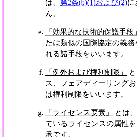
は、
第2条(b)(1)および(2)
に
ん。
「効果的な技術的保護手段
たは類似の国際協定の義務
れる諸手段をいいます。
「例外および権利制限」
と
ス、フェアディーリングお
は権利制限をいいます。
「ライセンス要素」
とは、
ているライセンスの属性を
承です。