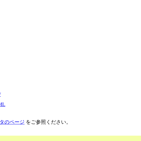
/
ML
タのページ
をご参照ください。