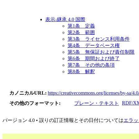
表示-継承 4.0 国際
第1条 定義
第2条 範囲
第3条 ライセンス利用条件
第4条 データベース権
第5条 無保証および責任制限
第6条 期間および終了
第7条 その他の条項
第8条 解釈
カノニカルURL
https://creativecommons.org/licenses/by-sa/4.0
RDF/X
その他のフォーマット
プレーン・テキスト
バージョン 4.0 • 誤りの訂正情報とその日付については
エラッ