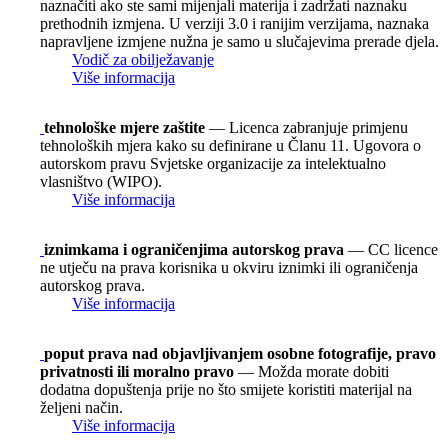
naznačiti ako ste sami mijenjali materija i zadržati naznaku
prethodnih izmjena. U verziji 3.0 i ranijim verzijama, naznaka
napravljene izmjene nužna je samo u slučajevima prerade djela.
Vodič za obilježavanje
Više informacija
tehnološke mjere zaštite
— Licenca zabranjuje primjenu
tehnoloških mjera kako su definirane u Članu 11. Ugovora o
autorskom pravu Svjetske organizacije za intelektualno
vlasništvo (WIPO).
Više informacija
iznimkama i ograničenjima autorskog prava
— CC licence
ne utječu na prava korisnika u okviru iznimki ili ograničenja
autorskog prava.
Više informacija
poput prava nad objavljivanjem osobne fotografije, pravo
privatnosti ili moralno pravo
— Možda morate dobiti
dodatna dopuštenja prije no što smijete koristiti materijal na
željeni način.
Više informacija