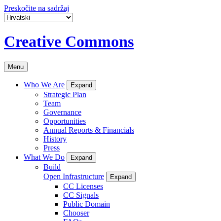
Preskočite na sadržaj
Creative Commons
Menu
Who We Are
Expand
Strategic Plan
Team
Governance
Opportunities
Annual Reports & Financials
History
Press
What We Do
Expand
Build
Open Infrastructure
Expand
CC Licenses
CC Signals
Public Domain
Chooser