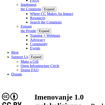
FAQs
Implement
the Commons
Expand
Where CC Makes An Impact
Resources
Search the Commons
Engage
the People
Expand
Training + Webinars
Advocacy
Community
Events
Blog
Support Us
Expand
Make a Gift
Open Infrastructure Circle
Donor FAQ
Donate
Imenovanje 1.0