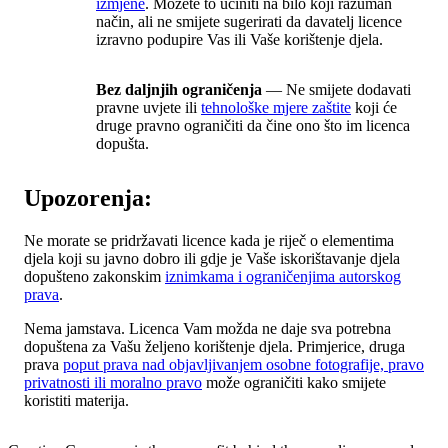
izmjene
. Možete to učiniti na bilo koji razuman
način, ali ne smijete sugerirati da davatelj licence
izravno podupire Vas ili Vaše korištenje djela.
Bez daljnjih ograničenja
— Ne smijete dodavati
pravne uvjete ili
tehnološke mjere zaštite
koji će
druge pravno ograničiti da čine ono što im licenca
dopušta.
Upozorenja:
Ne morate se pridržavati licence kada je riječ o elementima
djela koji su javno dobro ili gdje je Vaše iskorištavanje djela
dopušteno zakonskim
iznimkama i ograničenjima autorskog
prava
.
Nema jamstava. Licenca Vam možda ne daje sva potrebna
dopuštena za Vašu željeno korištenje djela. Primjerice, druga
prava
poput prava nad objavljivanjem osobne fotografije, pravo
privatnosti ili moralno pravo
može ograničiti kako smijete
koristiti materija.