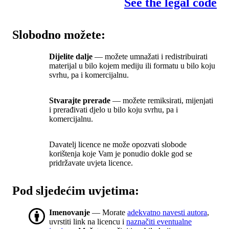
See the legal code
Slobodno možete:
Dijelite dalje
— možete umnažati i redistribuirati
materijal u bilo kojem mediju ili formatu u bilo koju
svrhu, pa i komercijalnu.
Stvarajte prerade
— možete remiksirati, mijenjati
i prerađivati djelo u bilo koju svrhu, pa i
komercijalnu.
Davatelj licence ne može opozvati slobode
korištenja koje Vam je ponudio dokle god se
pridržavate uvjeta licence.
Pod sljedećim uvjetima:
Imenovanje
— Morate
adekvatno navesti autora
,
uvrstiti link na licencu i
naznačiti eventualne