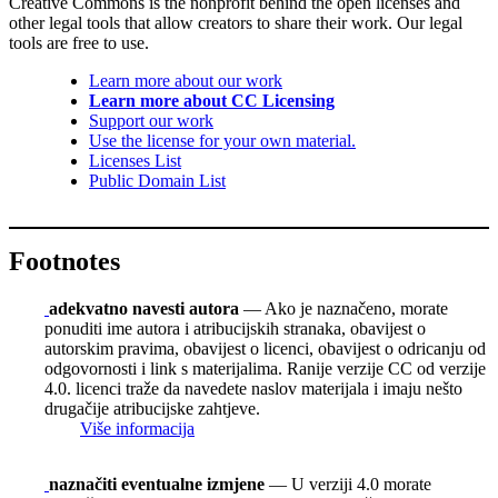
Creative Commons is the nonprofit behind the open licenses and
other legal tools that allow creators to share their work. Our legal
tools are free to use.
Learn more about our work
Learn more about CC Licensing
Support our work
Use the license for your own material.
Licenses List
Public Domain List
Footnotes
adekvatno navesti autora
— Ako je naznačeno, morate
ponuditi ime autora i atribucijskih stranaka, obavijest o
autorskim pravima, obavijest o licenci, obavijest o odricanju od
odgovornosti i link s materijalima. Ranije verzije CC od verzije
4.0. licenci traže da navedete naslov materijala i imaju nešto
drugačije atribucijske zahtjeve.
Više informacija
naznačiti eventualne izmjene
— U verziji 4.0 morate