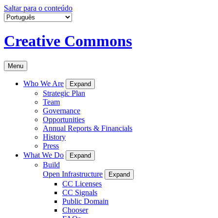
Saltar para o conteúdo
Creative Commons
Menu
Who We Are
Expand
Strategic Plan
Team
Governance
Opportunities
Annual Reports & Financials
History
Press
What We Do
Expand
Build
Open Infrastructure
Expand
CC Licenses
CC Signals
Public Domain
Chooser