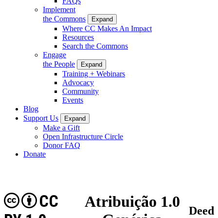
FAQs
Implement
the Commons
Expand
Where CC Makes An Impact
Resources
Search the Commons
Engage
the People
Expand
Training + Webinars
Advocacy
Community
Events
Blog
Support Us
Expand
Make a Gift
Open Infrastructure Circle
Donor FAQ
Donate
CC
Atribuição 1.0
Deed