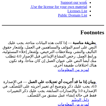
Support our work
Use the license for your own material.
Licenses List
Public Domain List
Footnotes
بطريقة مناسبة
— إذا كانت هذه البيانات متاحة، يجب عليك
النص على اسم المؤلف والمساهمين في العمل، وإشعار حقوق
التأليف والنشر، وملاحظات الترخيص، وإشعار إخلاء المسئولية،
ورابط العمل. رخص المشاع الإبداعي قبل الإصدار 4.0 تتطلب
منك أيضاً النص على عنوان العمل إن كان متاحاً، وقد تكون
هناك اختلافات طفيفة أخرى.
لمزيد من المعلومات
وبيان إذا ما قد أُجريت أي تعديلات على العمل
— في الإصدارة
4.0، يجب عليك ذكر وتوضيح أي تغيير أجريته على المُصنَّف. في
الإصدارة 3.0 والإصدارات السابقة، يجب عليك ذكر التغييرات
فقط في حالة إنشاء عمل مشتق من المُصنَّف.
دليل الوسْم
لمزيد من المعلومات