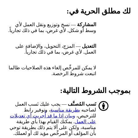
لك مطلق الحرية في:
المشاركة
— نسخ وتوزيع ونقل العمل لأي
وسط أو شكل. لأي غرض، بما في ذلك تجارياً.
التعديل
— المزج، التحويل، والإضافة على
العمل. لأي غرض، بما في ذلك تجارياً.
لا يمكن للمرخِّص إلغاء هذه الصلاحيات طالما
اتبعت شروط الرخصة.
بموجب الشروط التالية:
نَسب المُصنَّف
— يجب عليك نَسب العمل
لصاحبه
بطريقة مناسبة
، وتوفير رابط
للترخيص،
وبيان إذا ما قد أُجريت أي تعديلات
على العمل
. يمكنك القيام بهذا بأي طريقة
مناسبة، ولكن على ألا يتم ذلك بطريقة توحي
بأن المؤلف أو المرخِّص مؤيد لك أو لعملك.