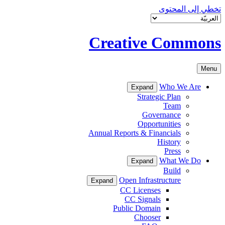
تخطي إلى المحتوى
Creative Commons
Menu
Who We Are
Expand
Strategic Plan
Team
Governance
Opportunities
Annual Reports & Financials
History
Press
What We Do
Expand
Build
Open Infrastructure
Expand
CC Licenses
CC Signals
Public Domain
Chooser