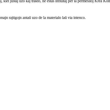
, kiel justaj uzo kaj trakto, ne estas influitaj per la permesiloj Krea K
ajn rajtigojn antaŭ uzo de la materialo laŭ via intenco.