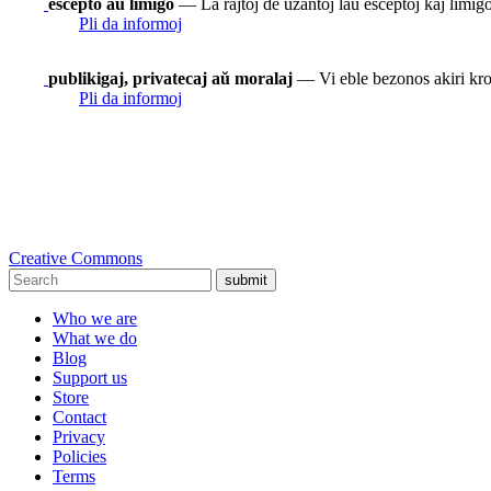
escepto aŭ limigo
— La rajtoj de uzantoj laŭ esceptoj kaj limigoj
Pli da informoj
publikigaj, privatecaj aŭ moralaj
— Vi eble bezonos akiri krom
Pli da informoj
Creative Commons
submit
Who we are
What we do
Blog
Support us
Store
Contact
Privacy
Policies
Terms