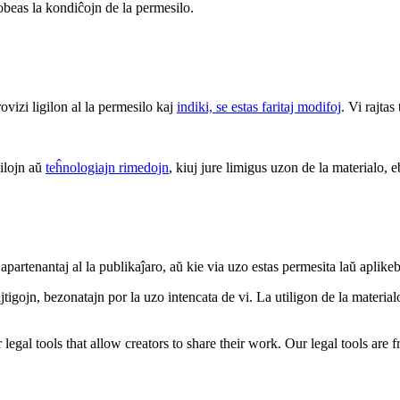
 obeas la kondiĉojn de la permesilo.
rovizi ligilon al la permesilo kaj
indiki, se estas faritaj modifoj
. Vi rajtas
 ilojn aŭ
teĥnologiajn rimedojn
, kiuj jure limigus uzon de la materialo, e
apartenantaj al la publikaĵaro, aŭ kie via uzo estas permesita laŭ aplike
tigojn, bezonatajn por la uzo intencata de vi. La utiligon de la materialo 
gal tools that allow creators to share their work. Our legal tools are fr