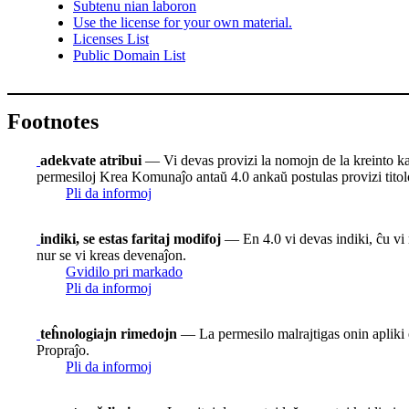
Subtenu nian laboron
Use the license for your own material.
Licenses List
Public Domain List
Footnotes
adekvate atribui
— Vi devas provizi la nomojn de la kreinto kaj at
permesiloj Krea Komunaĵo antaŭ 4.0 ankaŭ postulas provizi titolon
Pli da informoj
indiki, se estas faritaj modifoj
— En 4.0 vi devas indiki, ĉu vi m
nur se vi kreas devenaĵon.
Gvidilo pri markado
Pli da informoj
teĥnologiajn rimedojn
— La permesilo malrajtigas onin apliki e
Propraĵo.
Pli da informoj