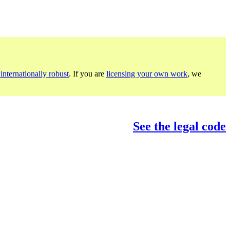
internationally robust
. If you are
licensing your own work
, we
See the legal code