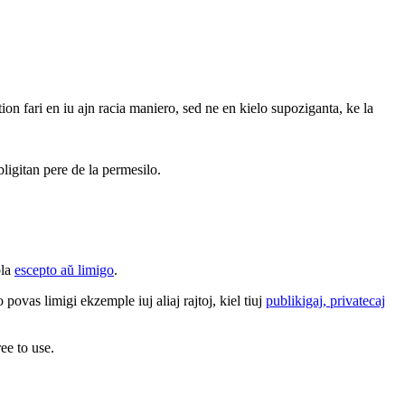
 tion fari en iu ajn racia maniero, sed ne en kielo supoziganta, ke la
bligitan pere de la permesilo.
bla
escepto aŭ limigo
.
povas limigi ekzemple iuj aliaj rajtoj, kiel tiuj
publikigaj, privatecaj
ee to use.