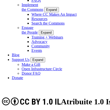
FAQs
Implement
the Commons
Expand
Where CC Makes An Impact
Resources
Search the Commons
Engage
the People
Expand
Training + Webinars
Advocacy
Community
Events
Blog
Support Us
Expand
Make a Gift
Open Infrastructure Circle
Donor FAQ
Donate
CC BY 1.0 IL
Atribuite 1.0 I