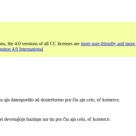
ons, the 4.0 versions of all CC licenses are
more user-friendly and more 
bution 4.0 International
iu ajn datenportilo aŭ dosierformo por ĉiu ajn celo, eĉ komerce.
ei devenaĵojn bazitajn sur tiu por ĉiu ajn celo, eĉ komerce.