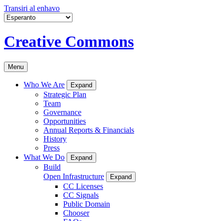
Transiri al enhavo
Creative Commons
Menu
Who We Are
Expand
Strategic Plan
Team
Governance
Opportunities
Annual Reports & Financials
History
Press
What We Do
Expand
Build
Open Infrastructure
Expand
CC Licenses
CC Signals
Public Domain
Chooser