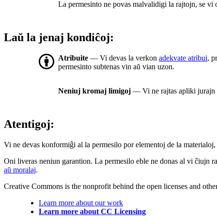
La permesinto ne povas malvalidigi la rajtojn, se vi
Laŭ la jenaj kondiĉoj:
Atribuite
— Vi devas la verkon
adekvate atribui
, p
permesinto subtenas vin aŭ vian uzon.
Neniuj kromaj limigoj
— Vi ne rajtas apliki jurajn
Atentigoj:
Vi ne devas konformiĝi al la permesilo por elementoj de la materialoj, 
Oni liveras neniun garantion. La permesilo eble ne donas al vi ĉiujn raj
aŭ moralaj
.
Creative Commons is the nonprofit behind the open licenses and other le
Learn more about our work
Learn more about CC Licensing