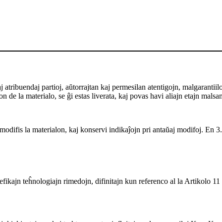
ribuendaj partioj, aŭtorrajtan kaj permesilan atentigojn, malgarantiilon ka
 de la materialo, se ĝi estas liverata, kaj povas havi aliajn etajn malsa
odifis la materialon, kaj konservi indikaĵojn pri antaŭaj modifoj. En 3.0
fikajn teĥnologiajn rimedojn, difinitajn kun referenco al la Artikolo 11