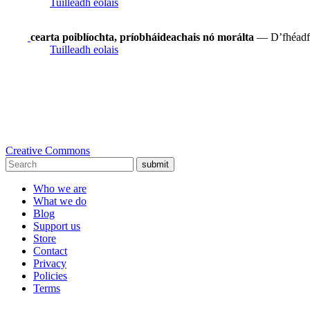
Tuilleadh eolais
cearta poiblíochta, príobháideachais nó morálta
— D’fhéadfad
Tuilleadh eolais
Creative Commons
submit
Who we are
What we do
Blog
Support us
Store
Contact
Privacy
Policies
Terms