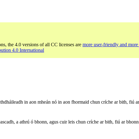
ons, the 4.0 versions of all CC licenses are
more user-friendly and more 
bution 4.0 International
thdháileadh in aon mheán nó in aon fhormaid chun críche ar bith, fiú ar
scadh, a athrú ó bhonn, agus cuir leis chun críche ar bith, fiú ar bhonn t