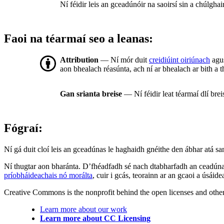
Ní féidir leis an gceadúnóir na saoirsí sin a chúlgha
Faoi na téarmaí seo a leanas:
Attribution
— Ní mór duit
creidiúint oiriúnach
agus
aon bhealach réasúnta, ach ní ar bhealach ar bith a t
Gan srianta breise
— Ní féidir leat téarmaí dlí bre
Fógraí:
Ní gá duit cloí leis an gceadúnas le haghaidh gnéithe den ábhar atá sa
Ní thugtar aon bharánta. D’fhéadfadh sé nach dtabharfadh an ceadúnas
príobháideachais nó morálta
, cuir i gcás, teorainn ar an gcaoi a úsáide
Creative Commons is the nonprofit behind the open licenses and other le
Learn more about our work
Learn more about CC Licensing