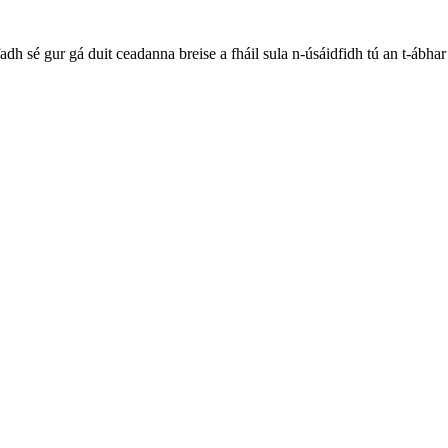
h sé gur gá duit ceadanna breise a fháil sula n-úsáidfidh tú an t-ábhar 