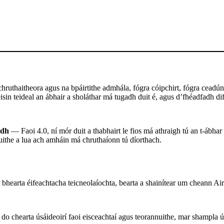
ruthaitheora agus na bpáirtithe admhála, fógra cóipchirt, fógra ceadúna
sin teideal an ábhair a sholáthar má tugadh duit é, agus d’fhéadfadh difr
adh
— Faoi 4.0, ní mór duit a thabhairt le fios má athraigh tú an t-ábhar
uithe a lua ach amháin má chruthaíonn tú díorthach.
 bhearta éifeachtacha teicneolaíochta, bearta a shainítear um cheann
chearta úsáideoirí faoi eisceachtaí agus teorannuithe, mar shampla úsá