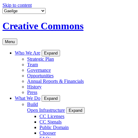
Skip to content
Creative Commons
Menu
Who We Are
Expand
Strategic Plan
Team
Governance
Opportunities
Annual Reports & Financials
History
Press
What We Do
Expand
Build
Open Infrastructure
Expand
CC Licenses
CC Signals
Public Domain
Chooser