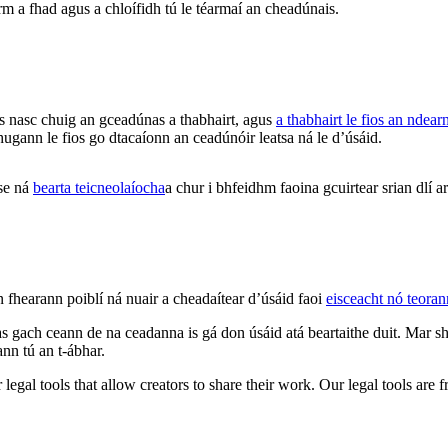
irm a fhad agus a chloífidh tú le téarmaí an cheadúnais.
 nasc chuig an gceadúnas a thabhairt, agus
a thabhairt le fios an ndea
hugann le fios go dtacaíonn an ceadúnóir leatsa ná le d’úsáid.
ise ná
bearta teicneolaíocha
a chur i bhfeidhm faoina gcuirtear srian dlí
n fhearann poiblí ná nuair a cheadaítear d’úsáid faoi
eisceacht nó teora
 gach ceann de na ceadanna is gá don úsáid atá beartaithe duit. Mar sh
ann tú an t-ábhar.
gal tools that allow creators to share their work. Our legal tools are fr