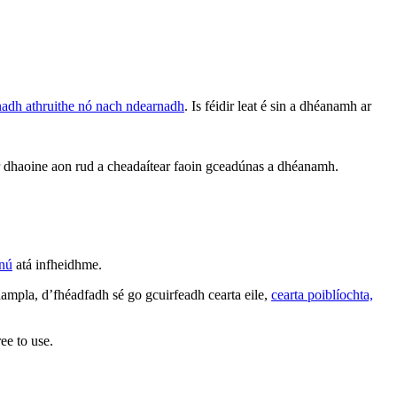
rnadh athruithe nó nach ndearnadh
. Is féidir leat é sin a dhéanamh ar
 ar dhaoine aon rud a cheadaítear faoin gceadúnas a dhéanamh.
nnú
atá infheidhme.
ampla, d’fhéadfadh sé go gcuirfeadh cearta eile,
cearta poiblíochta,
ee to use.