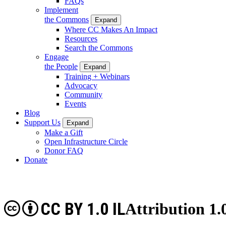
FAQs
Implement
the Commons
Expand
Where CC Makes An Impact
Resources
Search the Commons
Engage
the People
Expand
Training + Webinars
Advocacy
Community
Events
Blog
Support Us
Expand
Make a Gift
Open Infrastructure Circle
Donor FAQ
Donate
CC BY 1.0 IL
Attribution 1.