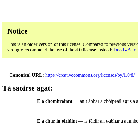
Notice
This is an older version of this license. Compared to previous versi
strongly recommend the use of the 4.0 license instead:
Deed - Attri
Canonical URL
https://creativecommons.org/licenses/by/1.0/il/
Tá saoirse agat:
É a chomhroinnt
— an t-ábhar a chóipeáil agus a a
É a chur in oiriúint
— is féidir an t-ábhar a athmhea