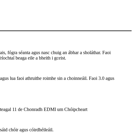
is, fógra séanta agus nasc chuig an ábhar a sholáthar. Faoi
íochtaí beaga eile a bheith i gceist.
 agus lua faoi athruithe roimhe sin a choinneáil. Faoi 3.0 agus
 Airteagal 11 de Chonradh EDMI um Chóipcheart
id chóir agus cóirdhéileáil.