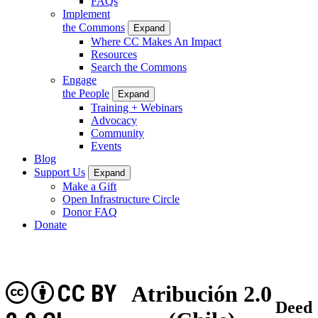
FAQs
Implement
the Commons
Expand
Where CC Makes An Impact
Resources
Search the Commons
Engage
the People
Expand
Training + Webinars
Advocacy
Community
Events
Blog
Support Us
Expand
Make a Gift
Open Infrastructure Circle
Donor FAQ
Donate
CC BY
Atribución 2.0
Deed