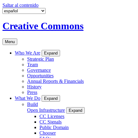
Saltar al contenido
Creative Commons
Menu
Who We Are
Expand
Strategic Plan
Team
Governance
Opportunities
Annual Reports & Financials
History
Press
What We Do
Expand
Build
Open Infrastructure
Expand
CC Licenses
CC Signals
Public Domain
Chooser