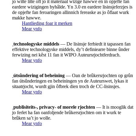
jo witte litte oft jo it materiaal wizige hawwe en in opjefte fan
eardere wizigingen byhâlde. Yn 3.0 en eardere lisinsjeferzjes is
de opjefte fan feroaringen allinnich fereaske as jo ôflaat wurk
makke hawwe.
Hantlieding foar it merken
Mear ynfo
technologyske middels
— De lisinsje ferbiedt it tapassen fan
effektive technologyske middels, dy’t definiearre binne ûnder
ferwizing nei kêst 11 fan it WIPO Auteursrjochtferdrach.
Mear ynfo
útsûndering of beheining
— Oan de brûkersrjochten op grûn
fan útsûnderingen en beheiningen yn de Auteurswet, lykas it
sitaatrjocht, wurdt gjin ôfbrek dien troch de CC-lisinsjes.
Mear ynfo
publisiteits-, privacy- of morele rjochten
— It is mooglik dat
jo ferlet ha fan oanfoljende brûkersrjochten om it wurk te
brûken sa’t jo wolle.
Mear ynfo