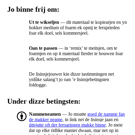
Jo binne frij om:
Ut te wikseljen
— dit materiaal te kopiearjen en yn
hokker medium of foarm ek opnij te fersprieden
foar elk doel, sels kommersjeel.
Oan te passen
— in ‘remix’ te meitsjen, om te
foarmjen en op it materiaal fierder te bouwen foar
elk doel, sels kommersjeel.
De lisinsjejouwer kin dizze tastimmingen net
ynlûke salang’t jo oan ’e lisinsjebetingsten
foldogge.
Under dizze betingsten:
Nammeneamen
— Jo moatte
goed de namme fan
de makker neame
, in link nei de lisinsje jaan en
úttsjutte oft der feroaringen makke binne
. Jo meie
dat op elke ridlike manier dwaan, mar net op in