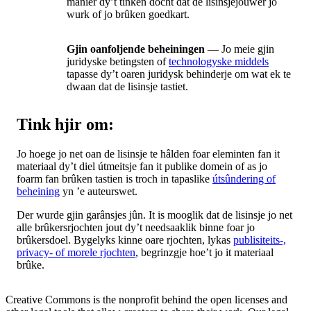
manier dy’t tinken docht dat de lisinsjejouwer jo
wurk of jo brûken goedkart.
Gjin oanfoljende beheiningen
— Jo meie gjin
juridyske betingsten of
technologyske middels
tapasse dy’t oaren juridysk behinderje om wat ek te
dwaan dat de lisinsje tastiet.
Tink hjir om:
Jo hoege jo net oan de lisinsje te hâlden foar eleminten fan it
materiaal dy’t diel útmeitsje fan it publike domein of as jo
foarm fan brûken tastien is troch in tapaslike
útsûndering of
beheining
yn ’e auteurswet.
Der wurde gjin garânsjes jûn. It is mooglik dat de lisinsje jo net
alle brûkersrjochten jout dy’t needsaaklik binne foar jo
brûkersdoel. Bygelyks kinne oare rjochten, lykas
publisiteits-,
privacy- of morele rjochten
, begrinzgje hoe’t jo it materiaal
brûke.
Creative Commons is the nonprofit behind the open licenses and