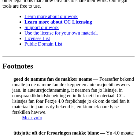
other legal tools that allow creators to share their work. Our legal
tools are free to use.
Learn more about our work
Learn more about CC Licensing
Support our work
Use the license for your own material.
Licenses List
Public Domain List
Footnotes
goed de namme fan de makker neame
— Foarsafier bekend
moatte jo de namme fan de skepper en auteursrjochthawwers
jaan, in auteursrjochtneaming, it neamen fan jo lisinsje, in
oanspraaklikheidsbeheining en in link nei it materiaal. CC-
lisinsjes fan foar Ferzje 4.0 ferplichtsje jo ek om de titel fan it
materiaal te jaan as dy bekend is, en kinne ek oare lytse
ferskillen hawwe.
Mear ynfo
úttsjutte oft der feroaringen makke binne
— Yn 4.0 moatte