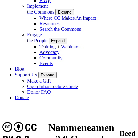
FAQs
Implement
the Commons
Expand
Where CC Makes An Impact
Resources
Search the Commons
Engage
the People
Expand
Training + Webinars
Advocacy
Community
Events
Blog
Support Us
Expand
Make a Gift
Open Infrastructure Circle
Donor FAQ
Donate
CC
Nammeneamen
Deed