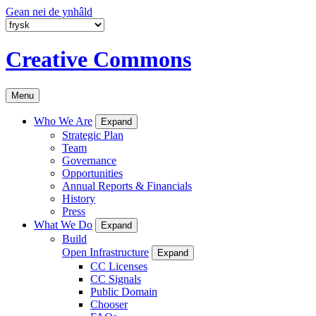
Gean nei de ynhâld
Creative Commons
Menu
Who We Are
Expand
Strategic Plan
Team
Governance
Opportunities
Annual Reports & Financials
History
Press
What We Do
Expand
Build
Open Infrastructure
Expand
CC Licenses
CC Signals
Public Domain
Chooser