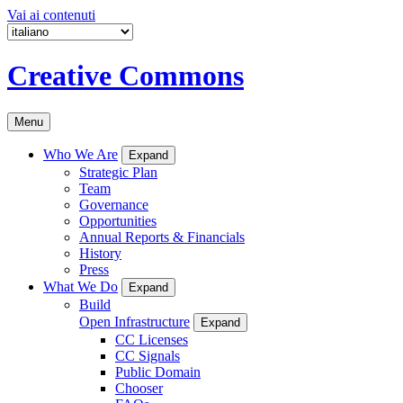
Vai ai contenuti
Creative Commons
Menu
Who We Are
Expand
Strategic Plan
Team
Governance
Opportunities
Annual Reports & Financials
History
Press
What We Do
Expand
Build
Open Infrastructure
Expand
CC Licenses
CC Signals
Public Domain
Chooser