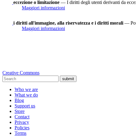
eccezione o limitazione
— I diritti degli utenti derivanti da ecce
Maggiori informazioni
i diritti all'immagine, alla riservatezza e i diritti morali
— Potr
Maggiori informazioni
Creative Commons
submit
Who we are
What we do
Blog
Support us
Store
Contact
Privacy
Policies
Terms