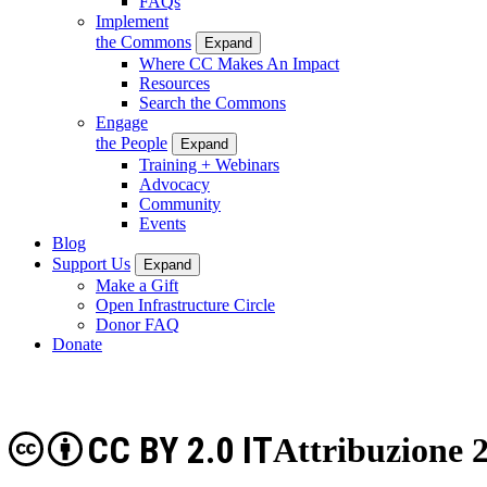
FAQs
Implement
the Commons
Expand
Where CC Makes An Impact
Resources
Search the Commons
Engage
the People
Expand
Training + Webinars
Advocacy
Community
Events
Blog
Support Us
Expand
Make a Gift
Open Infrastructure Circle
Donor FAQ
Donate
CC BY 2.0 IT
Attribuzione 