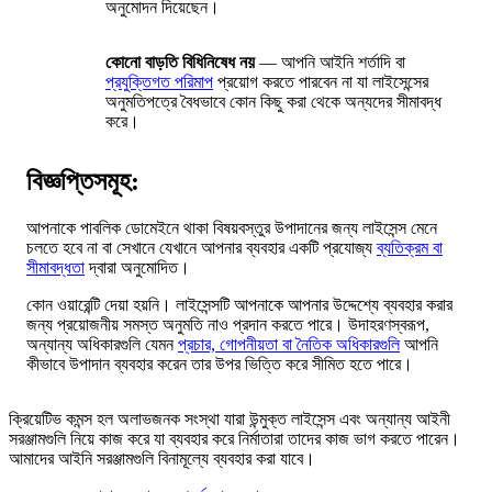
অনুমোদন দিয়েছেন।
কোনো বাড়তি বিধিনিষেধ নয়
— আপনি আইনি শর্তাদি বা
প্রযুক্তিগত পরিমাপ
প্রয়োগ করতে পারবেন না যা লাইসেন্সের
অনুমতিপত্রে বৈধভাবে কোন কিছু করা থেকে অন্যদের সীমাবদ্ধ
করে।
বিজ্ঞপ্তিসমূহ:
আপনাকে পাবলিক ডোমেইনে থাকা বিষয়বস্তুর উপাদানের জন্য লাইসেন্স মেনে
চলতে হবে না বা সেখানে যেখানে আপনার ব্যবহার একটি প্রযোজ্য
ব্যতিক্রম বা
সীমাবদ্ধতা
দ্বারা অনুমোদিত।
কোন ওয়ারেন্টি দেয়া হয়নি। লাইসেন্সটি আপনাকে আপনার উদ্দেশ্যে ব্যবহার করার
জন্য প্রয়োজনীয় সমস্ত অনুমতি নাও প্রদান করতে পারে। উদাহরণস্বরূপ,
অন্যান্য অধিকারগুলি যেমন
প্রচার, গোপনীয়তা বা নৈতিক অধিকারগুলি
আপনি
কীভাবে উপাদান ব্যবহার করেন তার উপর ভিত্তি করে সীমিত হতে পারে।
ক্রিয়েটিভ কমন্স হল অলাভজনক সংস্থা যারা উন্মুক্ত লাইসেন্স এবং অন্যান্য আইনী
সরঞ্জামগুলি নিয়ে কাজ করে যা ব্যবহার করে নির্মাতারা তাদের কাজ ভাগ করতে পারেন।
আমাদের আইনি সরঞ্জামগুলি বিনামূল্যে ব্যবহার করা যাবে।