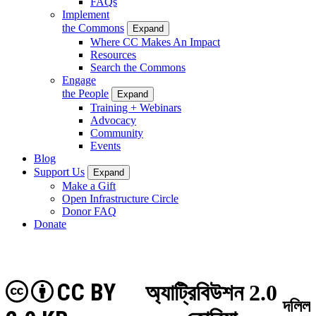
FAQs
Implement
the Commons
Expand
Where CC Makes An Impact
Resources
Search the Commons
Engage
the People
Expand
Training + Webinars
Advocacy
Community
Events
Blog
Support Us
Expand
Make a Gift
Open Infrastructure Circle
Donor FAQ
Donate
CC BY
অ্যাট্রিবিউশন 2.0
দলিল