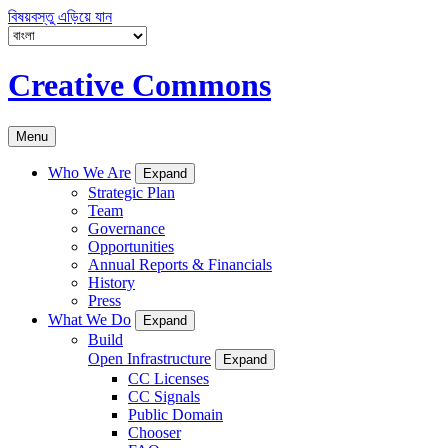
বিষয়বস্তু এড়িয়ে যান
Creative Commons
Menu
Who We Are
Expand
Strategic Plan
Team
Governance
Opportunities
Annual Reports & Financials
History
Press
What We Do
Expand
Build
Open Infrastructure
Expand
CC Licenses
CC Signals
Public Domain
Chooser