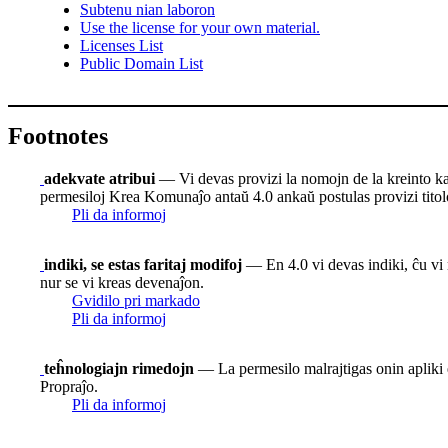
Subtenu nian laboron
Use the license for your own material.
Licenses List
Public Domain List
Footnotes
adekvate atribui
— Vi devas provizi la nomojn de la kreinto kaj at
permesiloj Krea Komunaĵo antaŭ 4.0 ankaŭ postulas provizi titolon
Pli da informoj
indiki, se estas faritaj modifoj
— En 4.0 vi devas indiki, ĉu vi m
nur se vi kreas devenaĵon.
Gvidilo pri markado
Pli da informoj
teĥnologiajn rimedojn
— La permesilo malrajtigas onin apliki e
Propraĵo.
Pli da informoj