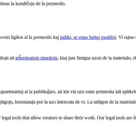
 obeas la kondiĉojn de la permesilo.
rovizi ligilon al la permesilo kaj
indiki, se estas faritaj modifoj
. Vi rajtas
 ilojn aŭ
teĥnologiajn rimedojn
, kiuj jure limigus uzon de la materialo, e
apartenantaj al la publikaĵaro, aŭ kie via uzo estas permesita laŭ aplike
tigojn, bezonatajn por la uzo intencata de vi. La utiligon de la materialo 
gal tools that allow creators to share their work. Our legal tools are fr