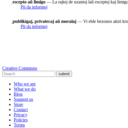
escepto aŭ limigo
— La rajtoj de uzantoj laŭ esceptoj kaj limigoj
Pli da informoj
publikigaj, privatecaj aŭ moralaj
— Vi eble bezonos akiri krom
Pli da informoj
Creative Commons
submit
Who we are
What we do
Blog
Support us
Store
Contact
Privacy
Policies
Terms