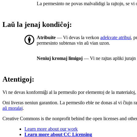
La permesinto ne povas malvalidigi la rajtojn, se vi
Laŭ la jenaj kondiĉoj:
Atribuite
— Vi devas la verkon
adekvate atribui
, p
permesinto subtenas vin aŭ vian uzon.
Neniuj kromaj limigoj
— Vi ne rajtas apliki jurajn
Atentigoj:
Vi ne devas konformiĝi al la permesilo por elementoj de la materialoj, 
Oni liveras neniun garantion. La permesilo eble ne donas al vi ĉiujn raj
aŭ moralaj
.
Creative Commons is the nonprofit behind the open licenses and other le
Learn more about our work
Learn more about CC Licensing