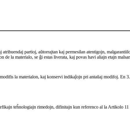
ribuendaj partioj, aŭtorrajtan kaj permesilan atentigojn, malgarantiilon ka
 de la materialo, se ĝi estas liverata, kaj povas havi aliajn etajn malsa
odifis la materialon, kaj konservi indikaĵojn pri antaŭaj modifoj. En 3.0
fikajn teĥnologiajn rimedojn, difinitajn kun referenco al la Artikolo 11