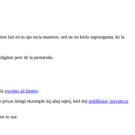
 tion fari en iu ajn racia maniero, sed ne en kielo supoziganta, ke la
bligitan pere de la permesilo.
bla
escepto aŭ limigo
.
povas limigi ekzemple iuj aliaj rajtoj, kiel tiuj
publikigaj, privatecaj
ee to use.