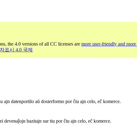
ons, the 4.0 versions of all CC licenses are
more user-friendly and more 
작자표시 4.0 국제
iu ajn datenportilo aŭ dosierformo por ĉiu ajn celo, eĉ komerce.
ei devenaĵojn bazitajn sur tiu por ĉiu ajn celo, eĉ komerce.