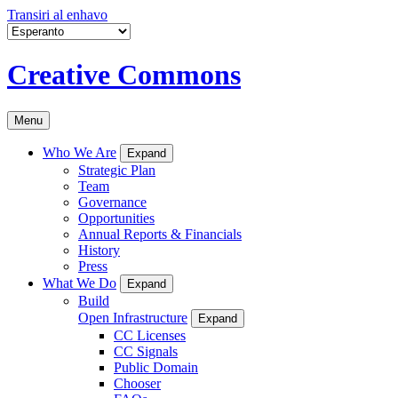
Transiri al enhavo
Creative Commons
Menu
Who We Are
Expand
Strategic Plan
Team
Governance
Opportunities
Annual Reports & Financials
History
Press
What We Do
Expand
Build
Open Infrastructure
Expand
CC Licenses
CC Signals
Public Domain
Chooser