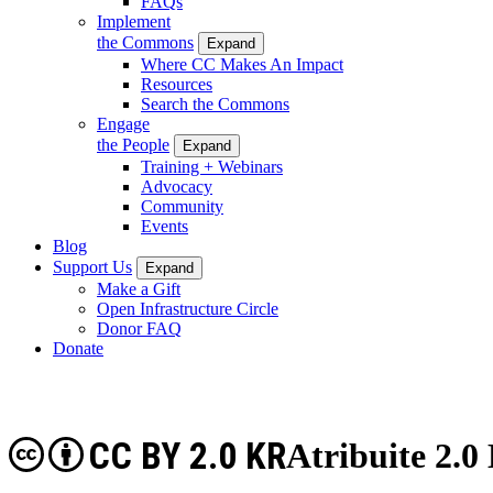
FAQs
Implement
the Commons
Expand
Where CC Makes An Impact
Resources
Search the Commons
Engage
the People
Expand
Training + Webinars
Advocacy
Community
Events
Blog
Support Us
Expand
Make a Gift
Open Infrastructure Circle
Donor FAQ
Donate
CC BY 2.0 KR
Atribuite 2.0