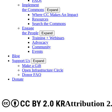
FAQs
Implement
the Commons
Expand
Where CC Makes An Impact
Resources
Search the Commons
Engage
the People
Expand
Training + Webinars
Advocacy
Community
Events
Blog
Support Us
Expand
Make a Gift
Open Infrastructure Circle
Donor FAQ
Donate
CC BY 2.0 KR
Attribution 2