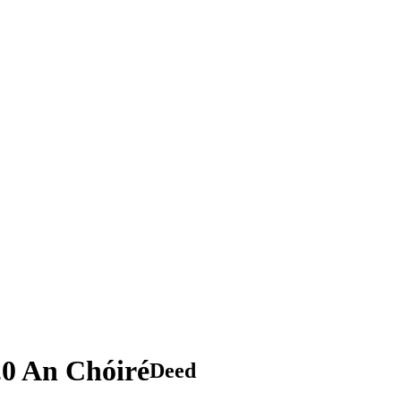
.0 An Chóiré
Deed