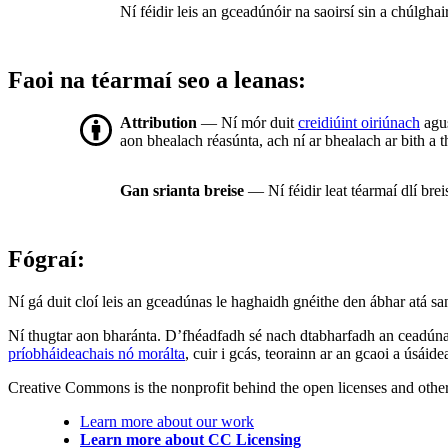
Ní féidir leis an gceadúnóir na saoirsí sin a chúlgha
Faoi na téarmaí seo a leanas:
Attribution
— Ní mór duit
creidiúint oiriúnach
agus
aon bhealach réasúnta, ach ní ar bhealach ar bith a t
Gan srianta breise
— Ní féidir leat téarmaí dlí bre
Fógraí:
Ní gá duit cloí leis an gceadúnas le haghaidh gnéithe den ábhar atá sa
Ní thugtar aon bharánta. D’fhéadfadh sé nach dtabharfadh an ceadúnas
príobháideachais nó morálta
, cuir i gcás, teorainn ar an gcaoi a úsáide
Creative Commons is the nonprofit behind the open licenses and other le
Learn more about our work
Learn more about CC Licensing