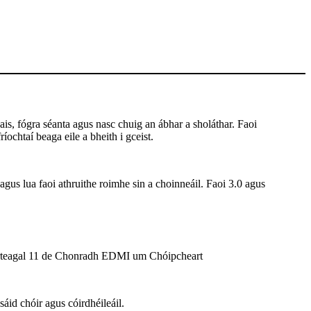
is, fógra séanta agus nasc chuig an ábhar a sholáthar. Faoi
íochtaí beaga eile a bheith i gceist.
 agus lua faoi athruithe roimhe sin a choinneáil. Faoi 3.0 agus
 Airteagal 11 de Chonradh EDMI um Chóipcheart
id chóir agus cóirdhéileáil.