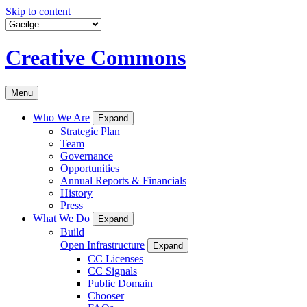
Skip to content
Creative Commons
Menu
Who We Are
Expand
Strategic Plan
Team
Governance
Opportunities
Annual Reports & Financials
History
Press
What We Do
Expand
Build
Open Infrastructure
Expand
CC Licenses
CC Signals
Public Domain
Chooser