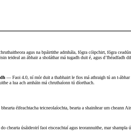
ruthaitheora agus na bpáirtithe admhála, fógra cóipchirt, fógra ceadúna
sin teideal an ábhair a sholáthar má tugadh duit é, agus d’fhéadfadh difr
adh
— Faoi 4.0, ní mór duit a thabhairt le fios má athraigh tú an t-ábhar
uithe a lua ach amháin má chruthaíonn tú díorthach.
 bhearta éifeachtacha teicneolaíochta, bearta a shainítear um cheann
chearta úsáideoirí faoi eisceachtaí agus teorannuithe, mar shampla úsá