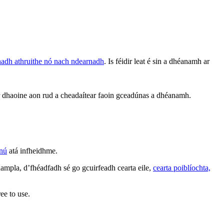
rnadh athruithe nó nach ndearnadh
. Is féidir leat é sin a dhéanamh ar
 ar dhaoine aon rud a cheadaítear faoin gceadúnas a dhéanamh.
nnú
atá infheidhme.
ampla, d’fhéadfadh sé go gcuirfeadh cearta eile,
cearta poiblíochta,
ee to use.