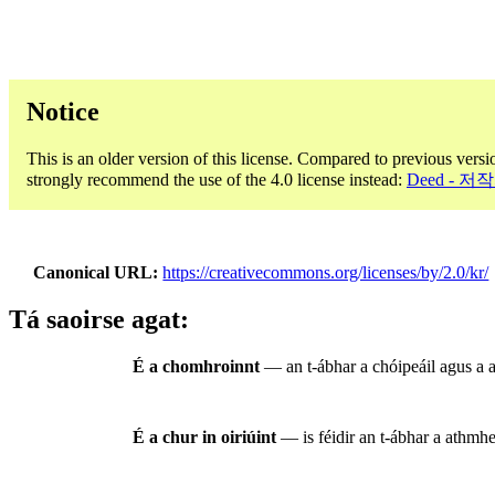
Notice
This is an older version of this license. Compared to previous versi
strongly recommend the use of the 4.0 license instead:
Deed - 저
Canonical URL
https://creativecommons.org/licenses/by/2.0/kr/
Tá saoirse agat:
É a chomhroinnt
— an t-ábhar a chóipeáil agus a a
É a chur in oiriúint
— is féidir an t-ábhar a athmhea