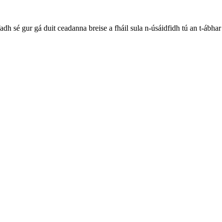
h sé gur gá duit ceadanna breise a fháil sula n-úsáidfidh tú an t-ábhar 