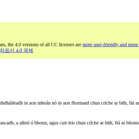
ons, the 4.0 versions of all CC licenses are
more user-friendly and more 
작자표시 4.0 국제
thdháileadh in aon mheán nó in aon fhormaid chun críche ar bith, fiú ar
scadh, a athrú ó bhonn, agus cuir leis chun críche ar bith, fiú ar bhonn t