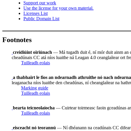
Support our work
Use the license for your own material.
Licenses List
Public Domain List
Footnotes
creidiúint oiriúnach
— Má tugadh duit é, ní mór duit ainm an ch
cheadúnais CC atá níos luaithe ná Leagan 4.0 ceanglaítear ort frei
Tuilleadh eolais
a thabhairt le fios an ndearnadh athruithe nó nach ndearn
leaganacha níos luaithe den cheadúnas, ní cheanglaítear na hathr
Marking guide
Tuilleadh eolais
bearta teicneolaíocha
— Cuirtear toirmeasc faoin gceadúnas ar
Tuilleadh eolais
eisceacht nó teorannú
— Ní dhéanann na ceadúnais CC difear do 