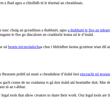
irm a fhad agus a chloífidh tú le téarmaí an cheadúnais.
 nasc chuig an gceadúnas a thabhairt, agus
a thabhairt le fios an ndea
hugann le fios go dtacaíonn an ceadúnóir leatsa ná le d’úsáid.
ise ná
bearta teicneolaíocha
a chur i bhfeidhm faoina gcuirtear srian dlí
n fhearann poiblí ná nuair a cheadaítear d’úsáid faoi
eisceacht nó teora
 gach ceann de na ceadanna is gá don úsáid atá beartaithe duit. Mar sh
ann tú an t-ábhar.
gal tools that allow creators to share their work. Our legal tools are fr