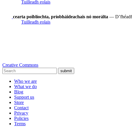
Tuilleadh eolais
cearta poiblíochta, príobháideachais nó morálta
— D’fhéadfad
Tuilleadh eolais
Creative Commons
submit
Who we are
What we do
Blog
Support us
Store
Contact
Privacy
Policies
Terms