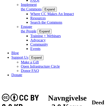
FAQs
Implement
the Commons
Expand
Where CC Makes An Impact
Resources
Search the Commons
Engage
the People
Expand
Training + Webinars
Advocacy
Community
Events
Blog
Support Us
Expand
Make a Gift
Open Infrastructure Circle
Donor FAQ
Donate
CC BY
Navngivelse
Deed