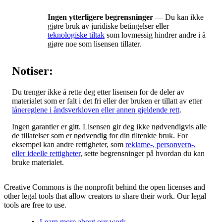
Ingen ytterligere begrensninger
— Du kan ikke
gjøre bruk av juridiske betingelser eller
teknologiske tiltak
som lovmessig hindrer andre i å
gjøre noe som lisensen tillater.
Notiser:
Du trenger ikke å rette deg etter lisensen for de deler av
materialet som er falt i det fri eller der bruken er tillatt av etter
lånereglene i åndsverkloven eller annen gjeldende rett
.
Ingen garantier er gitt. Lisensen gir deg ikke nødvendigvis alle
de tillatelser som er nødvendig for din tiltenkte bruk. For
eksempel kan andre rettigheter, som
reklame-, personvern-,
eller ideelle rettigheter
, sette begrensninger på hvordan du kan
bruke materialet.
Creative Commons is the nonprofit behind the open licenses and
other legal tools that allow creators to share their work. Our legal
tools are free to use.
Learn more about our work