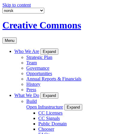
Skip to content
Creative Commons
Menu
Who We Are
Expand
Strategic Plan
Team
Governance
Opportunities
Annual Reports & Financials
History
Press
What We Do
Expand
Build
Open Infrastructure
Expand
CC Licenses
CC Signals
Public Domain
Chooser