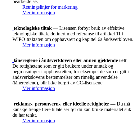
bearbeidelse.
Retningslinjer for markering
Mer informasjon
teknologiske tiltak
— Lisensen forbyr bruk av effektive
teknologiske tiltak, definert med referanse til artikkel 11 i
WIPO-traktaten om opphavsrett og kapittel 6a åndsverkloven.
Mer informasjon
lånereglene i åndsverkloven eller annen gjeldende rett
—
De rettighetene som er gitt brukere under unntak og
begrensninger i opphavsretten, for eksempel de som er gitt i
åndsverkslovens bestemmelser om rimelig anvendelse
(lånereglene), blir ikke berørt av CC-lisensene.
Mer informasjon
reklame-, personvern-, eller ideelle rettigheter
— Du må
kanskje trenge flere tillatelser før du kan bruke materialet slik
du har tenkt.
Mer informasjon