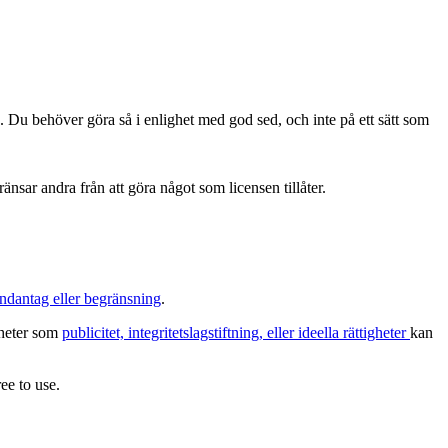
. Du behöver göra så i enlighet med god sed, och inte på ett sätt som
änsar andra från att göra något som licensen tillåter.
ndantag eller begränsning
.
igheter som
publicitet, integritetslagstiftning, eller ideella rättigheter
kan
ee to use.