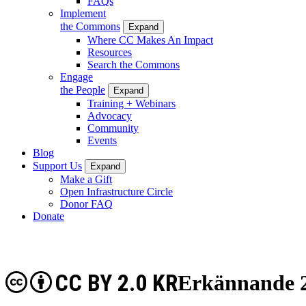
FAQs
Implement
the Commons
Expand
Where CC Makes An Impact
Resources
Search the Commons
Engage
the People
Expand
Training + Webinars
Advocacy
Community
Events
Blog
Support Us
Expand
Make a Gift
Open Infrastructure Circle
Donor FAQ
Donate
CC BY 2.0 KR
Erkännande 2