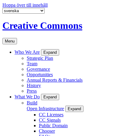
Hoppa över till innehåll
Creative Commons
Menu
Who We Are
Expand
Strategic Plan
Team
Governance
Opportunities
Annual Reports & Financials
History
Press
What We Do
Expand
Build
Open Infrastructure
Expand
CC Licenses
CC Signals
Public Domain
Chooser