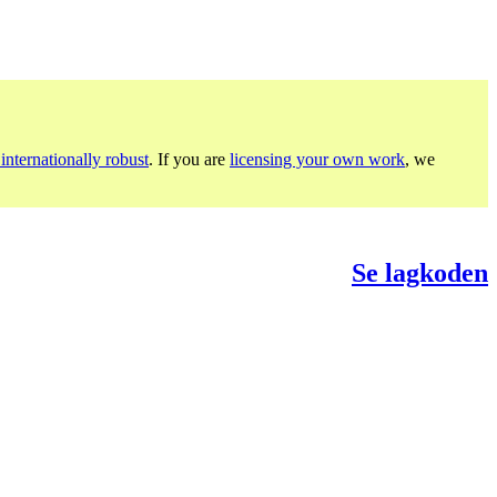
internationally robust
. If you are
licensing your own work
, we
Se lagkoden