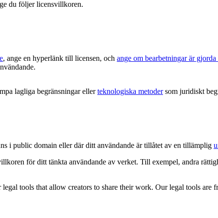
ge du följer licensvillkoren.
e
, ange en hyperlänk till licensen, och
ange om bearbetningar är gjorda
t användande.
ämpa lagliga begränsningar eller
teknologiska metoder
som juridiskt begr
ns i public domain eller där ditt användande är tillåtet av en tillämplig
u
villkoren för ditt tänkta användande av verket. Till exempel, andra rätt
gal tools that allow creators to share their work. Our legal tools are fr