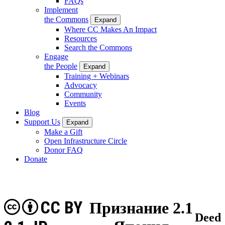
FAQs
Implement
the Commons
Expand
Where CC Makes An Impact
Resources
Search the Commons
Engage
the People
Expand
Training + Webinars
Advocacy
Community
Events
Blog
Support Us
Expand
Make a Gift
Open Infrastructure Circle
Donor FAQ
Donate
CC BY
Признание 2.1
Deed