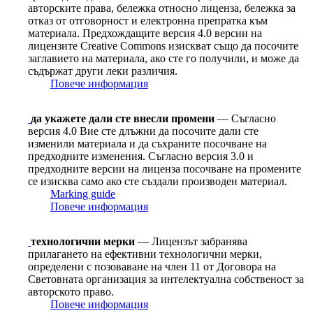
авторските права, бележка относно лиценза, бележка за
отказ от отговорност и електронна препратка към
материала. Предхождащите версия 4.0 версии на
лицензите Сreative Сommons изискват също да посочите
заглавието на материала, ако сте го получили, и може да
съдържат други леки различия.
Повече информация
да укажете дали сте внесли промени
— Съгласно
версия 4.0 Вие сте длъжни да посочите дали сте
изменили материала и да съхраните посочване на
предходните изменения. Съгласно версия 3.0 и
предходните версии на лиценза посочване на промените
се изисква само ако сте създали производен материал.
Marking guide
Повече информация
технологични мерки
— Лицензът забранява
прилагането на ефективни технологични мерки,
определени с позоваване на член 11 от Договорa на
Световната организация за интелектуална собственост за
авторското право.
Повече информация