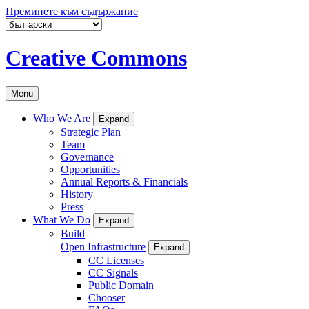
Преминете към съдържание
Creative Commons
Menu
Who We Are
Expand
Strategic Plan
Team
Governance
Opportunities
Annual Reports & Financials
History
Press
What We Do
Expand
Build
Open Infrastructure
Expand
CC Licenses
CC Signals
Public Domain
Chooser