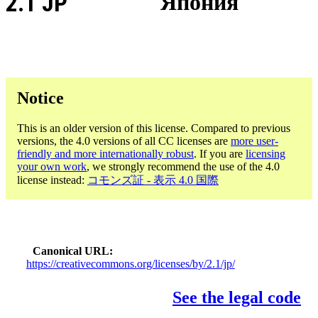
2.1 JP
Япония
Notice
This is an older version of this license. Compared to previous
versions, the 4.0 versions of all CC licenses are
more user-
friendly and more internationally robust
. If you are
licensing
your own work
, we strongly recommend the use of the 4.0
license instead:
コモンズ証 - 表示 4.0 国際
Canonical URL
https://creativecommons.org/licenses/by/2.1/jp/
See the legal code