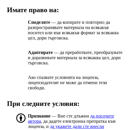
Имате право на:
Споделяте
— да копирате и повторно да
разпространявате материала на всякакъв
носител или във всякакъв формат за всякаква
цел, дори търговска.
Адаптирате
— да преработвате, преобразувате
и доразвивате материала за всякаква цел, дори
търговска.
Ако спазвате условията на лиценза,
лицензодателят не може да отмени тези
свободи.
При следните условия:
Признание
— Вие сте длъжни
да посочите
автора
, да дадете електронна препратка към
лиценза, и
да укажете дали сте внесли