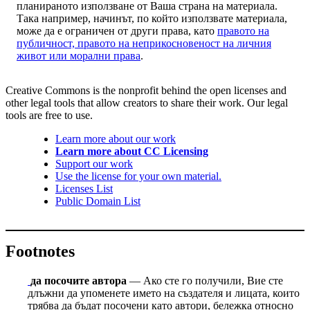
планираното използване от Ваша страна на материала.
Така например, начинът, по който използвате материала,
може да е ограничен от други права, като
правото на
публичност, правото на неприкосновеност на личния
живот или морални права
.
Creative Commons is the nonprofit behind the open licenses and
other legal tools that allow creators to share their work. Our legal
tools are free to use.
Learn more about our work
Learn more about CC Licensing
Support our work
Use the license for your own material.
Licenses List
Public Domain List
Footnotes
да посочите автора
— Ако сте го получили, Вие сте
длъжни да упоменете името на създателя и лицата, които
трябва да бъдат посочени като автори, бележка относно