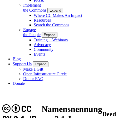
FAQs
Implement
the Commons
Expand
Where CC Makes An Impact
Resources
Search the Commons
Engage
the People
Expand
Training + Webinars
Advocacy
Community
Events
Blog
Support Us
Expand
Make a Gift
Open Infrastructure Circle
Donor FAQ
Donate
CC
Namensnennung
Deed