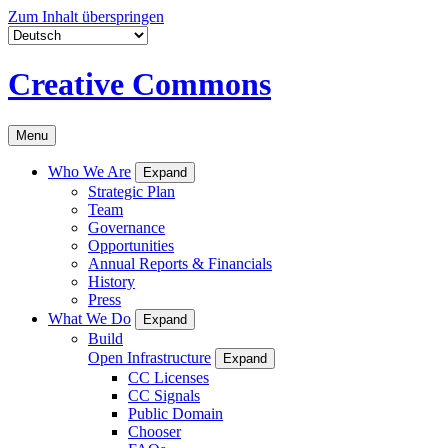
Zum Inhalt überspringen
Creative Commons
Menu
Who We Are
Expand
Strategic Plan
Team
Governance
Opportunities
Annual Reports & Financials
History
Press
What We Do
Expand
Build
Open Infrastructure
Expand
CC Licenses
CC Signals
Public Domain
Chooser