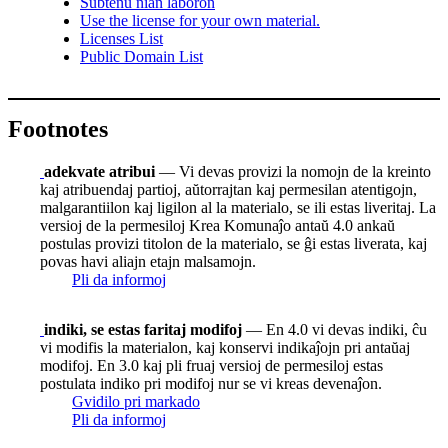
Subtenu nian laboron
Use the license for your own material.
Licenses List
Public Domain List
Footnotes
adekvate atribui
— Vi devas provizi la nomojn de la kreinto
kaj atribuendaj partioj, aŭtorrajtan kaj permesilan atentigojn,
malgarantiilon kaj ligilon al la materialo, se ili estas liveritaj. La
versioj de la permesiloj Krea Komunaĵo antaŭ 4.0 ankaŭ
postulas provizi titolon de la materialo, se ĝi estas liverata, kaj
povas havi aliajn etajn malsamojn.
Pli da informoj
indiki, se estas faritaj modifoj
— En 4.0 vi devas indiki, ĉu
vi modifis la materialon, kaj konservi indikaĵojn pri antaŭaj
modifoj. En 3.0 kaj pli fruaj versioj de permesiloj estas
postulata indiko pri modifoj nur se vi kreas devenaĵon.
Gvidilo pri markado
Pli da informoj