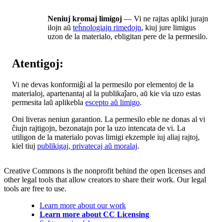
Neniuj kromaj limigoj
— Vi ne rajtas apliki jurajn
ilojn aŭ
teĥnologiajn rimedojn
, kiuj jure limigus
uzon de la materialo, ebligitan pere de la permesilo.
Atentigoj:
Vi ne devas konformiĝi al la permesilo por elementoj de la
materialoj, apartenantaj al la publikaĵaro, aŭ kie via uzo estas
permesita laŭ aplikebla
escepto aŭ limigo
.
Oni liveras neniun garantion. La permesilo eble ne donas al vi
ĉiujn rajtigojn, bezonatajn por la uzo intencata de vi. La
utiligon de la materialo povas limigi ekzemple iuj aliaj rajtoj,
kiel tiuj
publikigaj, privatecaj aŭ moralaj
.
Creative Commons is the nonprofit behind the open licenses and
other legal tools that allow creators to share their work. Our legal
tools are free to use.
Learn more about our work
Learn more about CC Licensing