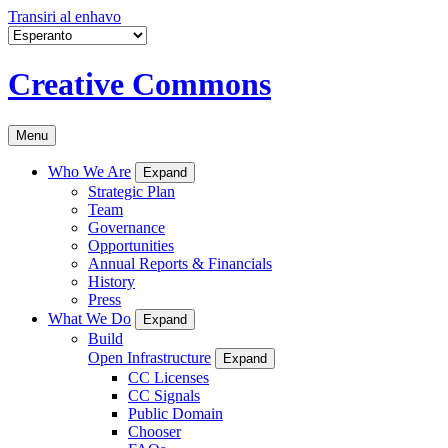
Transiri al enhavo
Creative Commons
Menu
Who We Are
Expand
Strategic Plan
Team
Governance
Opportunities
Annual Reports & Financials
History
Press
What We Do
Expand
Build
Open Infrastructure
Expand
CC Licenses
CC Signals
Public Domain
Chooser