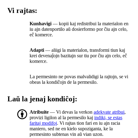
Vi rajtas:
Kunhavigi
— kopii kaj redistribui la materialon en
iu ajn datenportilo aŭ dosierformo por ĉiu ajn celo,
eĉ komerce.
Adapti
— aliigi la materialon, transformi tiun kaj
krei devenaĵojn bazitajn sur tiu por ĉiu ajn celo, eĉ
komerce.
La permesinto ne povas malvalidigi la rajtojn, se vi
obeas la kondiĉojn de la permesilo.
Laŭ la jenaj kondiĉoj:
Atribuite
— Vi devas la verkon
adekvate atribui
,
provizi ligilon al la permesilo kaj
indiki, se estas
faritaj modifoj
. Vi rajtas tion fari en iu ajn racia
maniero, sed ne en kielo supoziganta, ke la
permesinto subtenas vin aŭ vian uzon.