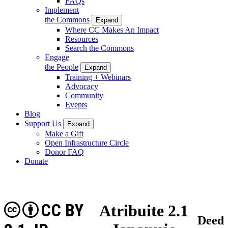
FAQs
Implement
the Commons
Expand
Where CC Makes An Impact
Resources
Search the Commons
Engage
the People
Expand
Training + Webinars
Advocacy
Community
Events
Blog
Support Us
Expand
Make a Gift
Open Infrastructure Circle
Donor FAQ
Donate
CC BY
Atribuite 2.1
Deed