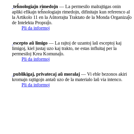
teĥnologiajn rimedojn
— La permesilo malrajtigas onin
apliki efikajn teĥnologiajn rimedojn, difinitajn kun referenco al
la Artikolo 11 en la Aŭtorrajta Traktato de la Monda Organizaĵo
de Intelekta Propraĵo.
Pli da informoj
escepto aŭ limigo
— La rajtoj de uzantoj laŭ esceptoj kaj
limigoj, kiel justaj uzo kaj trakto, ne estas influitaj per la
permesiloj Krea Komunaĵo.
Pli da informoj
publikigaj, privatecaj aŭ moralaj
— Vi eble bezonos akiri
kromajn rajtigojn antaŭ uzo de la materialo laŭ via intenco.
Pli da informoj