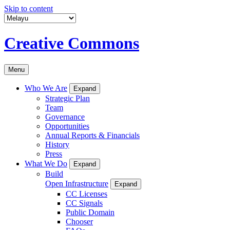
Skip to content
Creative Commons
Menu
Who We Are
Expand
Strategic Plan
Team
Governance
Opportunities
Annual Reports & Financials
History
Press
What We Do
Expand
Build
Open Infrastructure
Expand
CC Licenses
CC Signals
Public Domain
Chooser