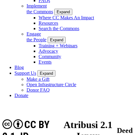
FAQs
Implement
the Commons
Expand
Where CC Makes An Impact
Resources
Search the Commons
Engage
the People
Expand
Training + Webinars
Advocacy
Community
Events
Blog
Support Us
Expand
Make a Gift
Open Infrastructure Circle
Donor FAQ
Donate
CC BY
Atribusi 2.1
Deed